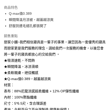
LINE Pay
商品特色
Apple Pay
Q-max值0.389
瞬間降溫月涼被，越蓋越涼爽
街口支付
舒服到連毛細孔都張開了
悠遊付
銷售重點
Google Pay
戀家小舖~我們相信寢具是一輩子的事業，讓您因為一套優秀的寢具
而戀家更是我們服務的理念，請給我們一次服務的機會，以後您會
AFTEE先享後付
將一輩子的寢具都放心的交給我們 。
相關說明
★吸濕速乾，不悶熱
【關於「AFTEE先享後付」】
AFTEE先享後付是「在收到商品之後才付款」的支付方式。 讓您購物簡單
★瞬間降溫，冰涼滑順
運送方式
便利好安心！
★柔軟親膚，絕佳觸感
１．簡單：不需註冊會員、不需綁卡、不需儲值。
宅配(廠商直送🚚)
２．便利：只要手機號碼，簡訊認證，即可結帳。
★Q-max值0.389，越蓋越涼爽
每筆NT$100，滿NT$590(含以上)免運費
３．安心：先確認商品／服務後，再付款。
材質：
宅配(離島廠商直送🚚)
表布：88%尼龍涼感超柔纖維 + 12% OP彈性纖維
【「AFTEE先享後付」結帳流程】
１．於結帳方式選擇「AFTEE先享後付」後，將跳轉至「AFTEE先享後付」
每筆NT$300
內材：100%聚酯纖維
結帳頁面，進行簡訊認證並確認金額後，即可完成結帳。
尺寸：5*6.5尺，含合理誤差
２．訂單成立數日內，您將收到繳費通知簡訊。
３．收到繳費通知簡訊後14天內，點擊此簡訊中的連結，可透過四大超商／
產地：全程百分之百台灣製造,健康有保障！