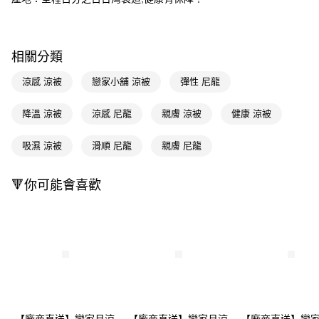
ATM／網路銀行／等多元方式進行付款，方視為交易完成。
※ 請注意：結帳手續完成當下不需立刻繳費，但若您需要取消訂單，請聯絡
購買商品的店家。未經商家同意取消之訂單仍視為有效，需透過AFTEE先享
後付繳納相關費用。
相關分類
※ 交易是否成功請以「AFTEE先享後付 」之結帳頁面顯示為準，若有關於
是否繳費成功／繳費後需取消欲退款等相關疑問，請聯繫「AFTEE先享後付
涼感 涼被
戀家小舖 涼被
彈性 尼龍
客戶支援中心」
https://netprotections.freshdesk.com/support/home
【注意事項】
降溫 涼被
涼感 尼龍
親膚 涼被
健康 涼被
１．透過由恩沛科技股份有限公司提供之「AFTEE先享後付」服務完成之交
易，需依本服務之必要範圍內提供個人資料，並將交易相關給付款項請求債
吸濕 涼被
滑順 尼龍
親膚 尼龍
權轉讓予恩沛科技股份有限公司。
２．關於個人資料處理事宜，請瀏覽以下網址：
https://aftee.tw/terms/#terms3
🔻你可能會喜歡
３．未成年的使用者請事先徵得法定代理人或監護人之同意方可使用
「AFTEE先享後付」，若未經同意申辦者引起之損失，本公司不負相關責
任。
４．使用「AFTEE先享後付」時，將依據個別帳號之用戶狀況，依本公司即
時審查核予不同之上限額度；若仍有額度不足之情形，本公司將視審查結果
請求用戶進行身份認證。
５．嚴禁一人註冊多個帳號或使用他人資訊註冊。若發現惡意使用之情形，
恩沛科技股份有限公司將有權停止該用戶之使用額度並採取法律行動。
【廠商直送】戀家月涼
【廠商直送】戀家月涼
【廠商直送】戀