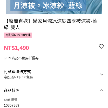
【廠商直送】戀家月涼冰涼紗四季被涼被-藍
綠-雙人
宅配滿NT$590免運
NT$1,490
※ 本商品不適用折價券
付款與運送方式
宅配滿NT$590免運
付款方式
商品特色
POYA支付
商品編號
信用卡一次付款
10807359