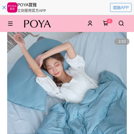
POYA寶雅
開啟APP
立刻使用官方APP
0
1
/
10