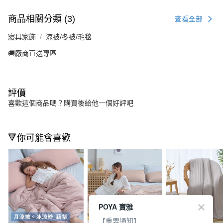
商品相關分類 (3)
查看全部
寢具家飾
涼被/冬被/毛毯
🚚廠商直送專區
評價
喜歡這個商品嗎？購買後給他一個好評吧
🔻你可能會喜歡
POYA 寶雅
【重要通知】