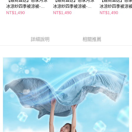
冰涼紗四季被涼被-藕
冰涼紗四季被涼被-奶
冰涼紗四季被涼被
紫-雙人
茶-雙人
人)-灰
NT$1,490
NT$1,490
NT$1,490
詳細說明
相關推薦