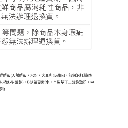
酵母(天然酵母，水份，大豆卯卵磷脂)，無鋁泡打粉(酸
精(L-麩酸鈉)，B胡蘿蔔素(水，辛烯基丁二酸鈉澱粉，中
劑)