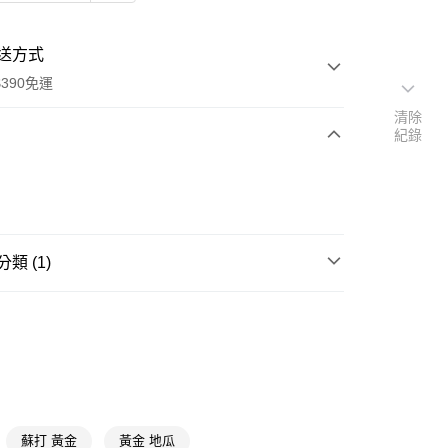
送方式
390免運
清除
紀錄
次付款
付款
類 (1)
休閒餅乾
鹹餅乾
y
蘇打 黃金
黃金 地瓜