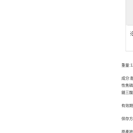
重量:1
成分:
性焦磷
鏈三酸
有效期
保存方
原產地