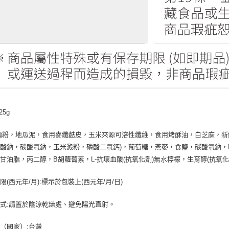
25g
麵粉，地瓜泥，食用麥纖麩皮，玉米來源可溶性纖維，食用烤酥油，白芝麻，新鮮
酸鈉，碳酸氫鈉，玉米澱粉，磷酸二氫鈣)，葡萄糖，燕麥，食鹽，碳酸氫鈉，味
甘油脂，丙二醇，B胡蘿蔔素，L-抗壞血酸(抗氧化劑)無水檸檬，生育醇(抗氧化
限(西元年/月):標示於包裝上(西元年/月/日)
式:請置於陰涼乾燥處、避免陽光直射。
（國家）:台灣