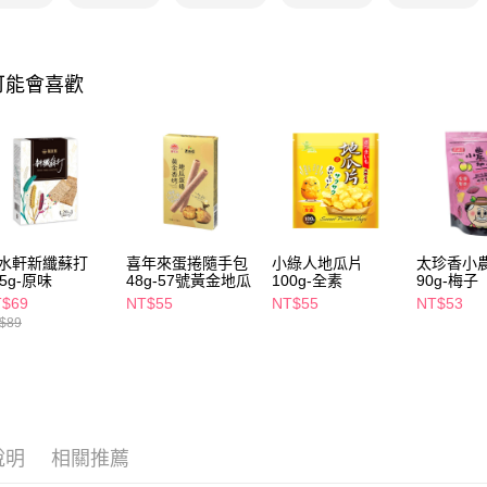
AFTEE先
相關說明
【關於「A
可能會喜歡
即享券
AFTEE
便利好安
１．簡單
２．便利
運送方式
３．安心
全家取貨
【「AFT
每筆NT$6
１．於結帳
付」結帳
水軒新纖蘇打
喜年來蛋捲隨手包
小綠人地瓜片
太珍香小
付款後全
２．訂單
25g-原味
48g-57號黃金地瓜
100g-全素
90g-梅子
３．收到繳
每筆NT$6
／ATM／
T$69
NT$55
NT$55
NT$53
※ 請注意
$89
萊爾富取
絡購買商品
先享後付
每筆NT$6
※ 交易是
是否繳費成
付款後萊
付客戶支
每筆NT$6
說明
相關推薦
【注意事
7-11取貨
１．透過由