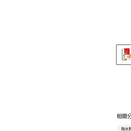
相關
掬水