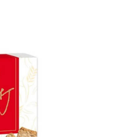
依本服務之必要範圍內提供個人資料，並將交易相關給付款項請
5，滿NT$490(含以上)免運費
讓予恩沛科技股份有限公司。
個人資料處理事宜，請瀏覽以下網址：
1取貨
ee.tw/terms/#terms3
5，滿NT$490(含以上)免運費
年的使用者請事先徵得法定代理人或監護人之同意方可使用
E先享後付」，若未經同意申辦者引起之損失，本公司不負相關責
AFTEE先享後付」時，將依據個別帳號之用戶狀況，依本公司
00，滿NT$790(含以上)免運費
核予不同之上限額度；若仍有額度不足之情形，本公司將視審查
用戶進行身份認證。
門市自取(由倉庫統一出貨)
一人註冊多個帳號或使用他人資訊註冊。若發現惡意使用之情
0，滿NT$290(含以上)免運費
科技股份有限公司將有權停止該用戶之使用額度並採取法律行