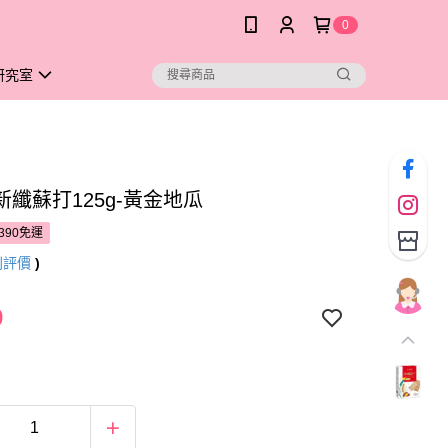
0
研究室
新纖蘇打125g-黃金地瓜
390免運
則評價
)
9