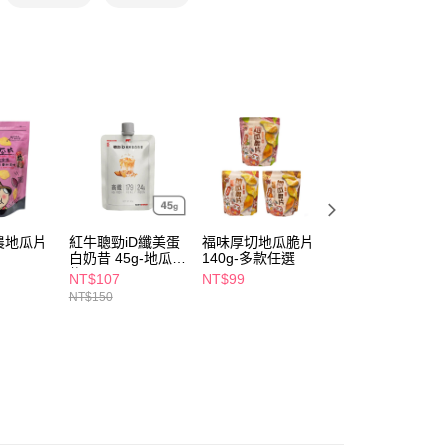
享後付
FTEE先享後付」】
先享後付是「在收到商品之後才付款」的支付方式。 讓您購物簡單
心！
：不需註冊會員、不需綁卡、不需儲值。
：只要手機號碼，簡訊認證，即可結帳。
：先確認商品／服務後，再付款。
付款
EE先享後付」結帳流程】
5，滿NT$390(含以上)免運費
方式選擇「AFTEE先享後付」後，將跳轉至「AFTEE先享後
頁面，進行簡訊認證並確認金額後，即可完成結帳。
農地瓜片
紅牛聰勁iD纖美蛋
福味厚切地瓜脆片
義美天然取向蘇打
家取貨
成立數日內，您將收到繳費通知簡訊。
白奶昔 45g-地瓜穀
140g-多款任選
餅乾120g-鮮蔥
費通知簡訊後14天內，點擊此簡訊中的連結，可透過四大超商
5，滿NT$390(含以上)免運費
物
網路銀行／等多元方式進行付款，方視為交易完成。
NT$107
NT$99
NT$39
：結帳手續完成當下不需立刻繳費，但若您需要取消訂單，請聯
NT$150
NT$45
貨付款
的店家。未經商家同意取消之訂單仍視為有效，需透過AFTEE
繳納相關費用。
5，滿NT$490(含以上)免運費
否成功請以「AFTEE先享後付 」之結帳頁面顯示為準，若有關於
功／繳費後需取消欲退款等相關疑問，請聯繫「AFTEE先享後
爾富取貨
援中心」
https://netprotections.freshdesk.com/support/home
5，滿NT$490(含以上)免運費
項】
付款
恩沛科技股份有限公司提供之「AFTEE先享後付」服務完成之