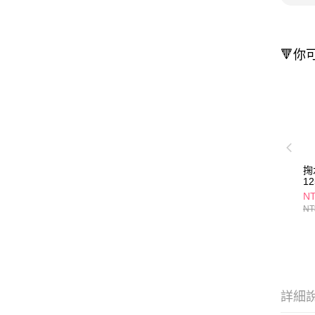
🔻你
掬
1
N
NT
詳細