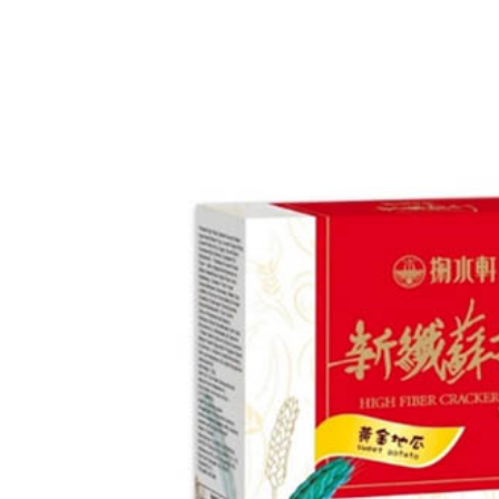
交易，需
每筆NT$6
求債權轉
２．關於
付款後7-1
https://aft
每筆NT$6
３．未成
「AFTE
宅配(本島)
任。
４．使用「
每筆NT$1
即時審查
結果請求
付款後寶雅
５．嚴禁
每筆NT$8
形，恩沛
動。