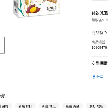
付款與運
超取滿NT$
付款方式
商品特色
POYA支付
商品編號
10805479
信用卡一
超商取貨
商品相關分
LINE Pay
食品飲料
分享
Apple Pay
街口支付
悠遊付
分類
Google Pa
軒 蘇打
新纖 蘇打
新纖 地瓜
新纖 黃金
蘇打 地瓜