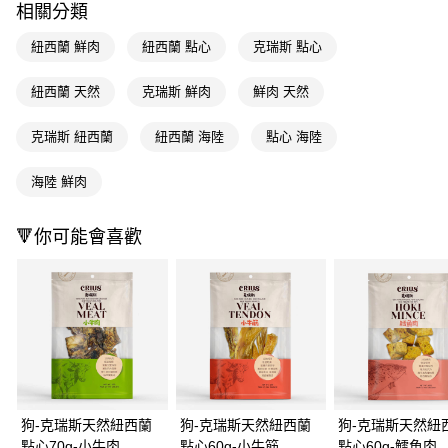
相關分類
Apple Pay
紐西蘭 鮮肉
紐西蘭 點心
克瑞斯 點心
街口支付
紐西蘭 天然
克瑞斯 鮮肉
鮮肉 天然
悠遊付
克瑞斯 紐西蘭
紐西蘭 海陸
點心 海陸
Google Pay
AFTEE先享後付
海陸 鮮肉
相關說明
【關於「AFTEE先享後付」】
🔻你可能會喜歡
即享券
AFTEE先享後付是「在收到商品之後才付款」的支付方式。 讓您購物簡單
便利好安心！
１．簡單：不需註冊會員、不需綁卡、不需儲值。
運送方式
２．便利：只要手機號碼，簡訊認證，即可結帳。
３．安心：先確認商品／服務後，再付款。
全家取貨付款
每筆NT$65，滿NT$390(含以上)免運費
【「AFTEE先享後付」結帳流程】
１．於結帳方式選擇「AFTEE先享後付」後，將跳轉至「AFTEE先享後付」
付款後全家取貨
結帳頁面，進行簡訊認證並確認金額後，即可完成結帳。
２．訂單成立數日內，您將收到繳費通知簡訊。
每筆NT$65，滿NT$390(含以上)免運費
３．收到繳費通知簡訊後14天內，點擊此簡訊中的連結，可透過四大超商／
狗-克瑞斯天然紐西蘭
狗-克瑞斯天然紐西蘭
狗-克瑞斯天然紐
ATM／網路銀行／等多元方式進行付款，方視為交易完成。
點心70g-小牛肉
點心60g-小牛筋
點心60g-鱈魚肉