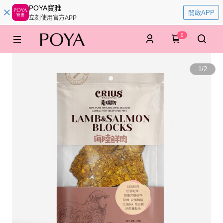
POYA寶雅
開啟APP
立刻使用官方APP
0
1
/
2