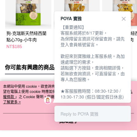
POYA 寶雅
【重要通知】
客服系統將於8/17更新，
狗-克瑞斯天然紐西蘭
狗-克瑞斯天然紐西蘭
狗-克瑞斯天然紐
為保障留言資訊可保留查詢，請先
點心70g-小牛肉
點心60g-小牛筋
點心60g-鱈魚肉
登入會員帳號留言。
NT$185
NT$185
NT$185
歡迎來到寶雅線上客服系統。為加
速處理您的需求，
你可能有興趣的商品
全站排行
請點選下方按鈕，查詢相關詳情，
若無欲查詢資訊，可直接留言，由
專人為您服務。
本網站中使用 cookie，欲查詢有關本網站使用 cookie 方式之詳情，及若您不希
★客服服務時間：08:30-12:30 /
熱門標籤
望在電腦上使用 cookie 時應如何變更電腦的 cookie 設定，請參閱本網站「
隱私
13:30-17:30 (假日/國定假日休息)
權條款
」之 Cookie 聲明。您繼續使用本網站即表示您同意本公司得按本網站使
用條款之 Cookie 聲明使用 cookie。
了解更多 >
Reply to POYA 寶雅
我知道了