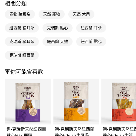
相關分類
Apple Pay
寵物 豬耳朵
天然 寵物
天然 犬用
街口支付
紐西蘭 豬耳朵
克瑞斯 點心
紐西蘭 耳朵
悠遊付
克瑞斯 豬耳朵
紐西蘭 天然
紐西蘭 點心
Google Pay
AFTEE先享後付
克瑞斯 紐西蘭
相關說明
【關於「AFTEE先享後付」】
🔻你可能會喜歡
即享券
AFTEE先享後付是「在收到商品之後才付款」的支付方式。 讓您購物簡單
便利好安心！
１．簡單：不需註冊會員、不需綁卡、不需儲值。
運送方式
２．便利：只要手機號碼，簡訊認證，即可結帳。
３．安心：先確認商品／服務後，再付款。
全家取貨付款
每筆NT$65，滿NT$390(含以上)免運費
【「AFTEE先享後付」結帳流程】
１．於結帳方式選擇「AFTEE先享後付」後，將跳轉至「AFTEE先享後付」
付款後全家取貨
結帳頁面，進行簡訊認證並確認金額後，即可完成結帳。
２．訂單成立數日內，您將收到繳費通知簡訊。
每筆NT$65，滿NT$390(含以上)免運費
３．收到繳費通知簡訊後14天內，點擊此簡訊中的連結，可透過四大超商／
狗-克瑞斯天然紐西蘭
狗-克瑞斯天然紐西蘭
狗-克瑞斯天然紐
ATM／網路銀行／等多元方式進行付款，方視為交易完成。
點心50g-鹿腱
點心60g-小牛尾骨
點心60g-小牛筋