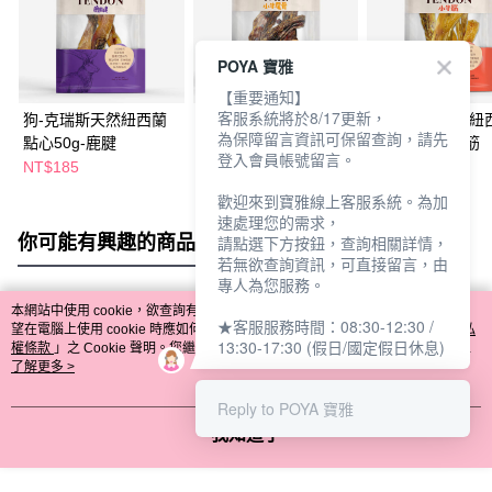
POYA 寶雅
【重要通知】
客服系統將於8/17更新，
狗-克瑞斯天然紐西蘭
狗-克瑞斯天然紐西蘭
狗-克瑞斯天然紐
為保障留言資訊可保留查詢，請先
點心50g-鹿腱
點心60g-小牛尾骨
點心60g-小牛筋
登入會員帳號留言。
NT$185
NT$185
NT$185
歡迎來到寶雅線上客服系統。為加
速處理您的需求，
你可能有興趣的商品
全站排行
請點選下方按鈕，查詢相關詳情，
若無欲查詢資訊，可直接留言，由
專人為您服務。
本網站中使用 cookie，欲查詢有關本網站使用 cookie 方式之詳情，及若您不希
★客服服務時間：08:30-12:30 /
熱門標籤
望在電腦上使用 cookie 時應如何變更電腦的 cookie 設定，請參閱本網站「
隱私
13:30-17:30 (假日/國定假日休息)
權條款
」之 Cookie 聲明。您繼續使用本網站即表示您同意本公司得按本網站使
用條款之 Cookie 聲明使用 cookie。
了解更多 >
Reply to POYA 寶雅
我知道了