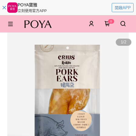
POYA寶雅
開啟APP
立刻使用官方APP
0
1
/
2