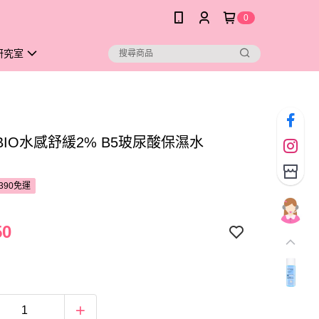
0
研究室
IO水感舒緩2% B5玻尿酸保濕水
390免運
50