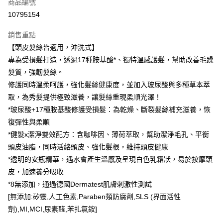
商品編號
LINE Pay
10795154
Apple Pay
銷售重點
街口支付
【頭皮髮絲皆適用，沖洗式】
悠遊付
專為受損髮打造，透過17種胺基酸*、獨特溫感護髮，幫助改善毛躁
髮質，強韌髮絲。
Google Pay
修護同時溫柔呵護，強化髮絲健康度，並加入玻尿酸與多種草本萃
AFTEE先享後付
取，為秀髮提供極致滋養，讓髮絲重現柔順光澤！
相關說明
*玻尿酸+17種胺基酸修護受損髮：為乾燥、斷裂髮絲補充滋養，恢
【關於「AFTEE先享後付」】
復彈性與柔順
即享券
AFTEE先享後付是「在收到商品之後才付款」的支付方式。 讓您購物簡單
*健髮x潔淨雙效配方：含咖啡因、薄荷萃取，幫助潔淨毛孔、平衡
便利好安心！
１．簡單：不需註冊會員、不需綁卡、不需儲值。
頭皮油脂，同時活絡頭皮、強化髮根，維持頭皮健康
運送方式
２．便利：只要手機號碼，簡訊認證，即可結帳。
*透明的安瓶精華，遇水會產生溫感及呈現白色乳霜狀，易於按摩頭
３．安心：先確認商品／服務後，再付款。
全家取貨付款
皮，加速養分吸收
每筆NT$65，滿NT$390(含以上)免運費
【「AFTEE先享後付」結帳流程】
*8無添加，通過德國Dermatest肌膚刺激性測試
１．於結帳方式選擇「AFTEE先享後付」後，將跳轉至「AFTEE先享後付」
[無添加:矽靈,人工色素,Paraben類防腐劑,SLS (界面活性
付款後全家取貨
結帳頁面，進行簡訊認證並確認金額後，即可完成結帳。
２．訂單成立數日內，您將收到繳費通知簡訊。
劑),MI,MCI,尿素醛,苯扎氯銨]
每筆NT$65，滿NT$390(含以上)免運費
３．收到繳費通知簡訊後14天內，點擊此簡訊中的連結，可透過四大超商／