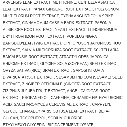
ARVENSIS LEAF EXTRACT, METHIONINE, CENTELLA ASIATICA
LEAF EXTRACT, PANAX GINSENG ROOT EXTRACT, POLYGONUM
MULTIFLORUM ROOT EXTRACT, TYPHA ANGUSTIFOLIA SPIKE
EXTRACT, CINNAMOMUM CASSIA BARK EXTRACT, PAEONIA
ALBIFLORA ROOT EXTRACT, YEAST EXTRACT, LITHOSPERMUM
ERYTHRORHIZON ROOT EXTRACT, POPULUS NIGRA
BARK/BUD/LEAF/TWIG EXTRACT, OPHIOPOGON JAPONICUS ROOT
EXTRACT, SALVIA MILTIORRHIZA ROOT EXTRACT, SCUTELLARIA
BAICALENSIS ROOT EXTRACT, ATRACTYLODES JAPONICA
RHIZOME EXTRACT, GLYCINE SOJA (SOYBEAN) SEED EXTRACT,
ORYZA SATIVA (RICE) BRAN EXTRACT, SAPOSHNIKOVIA
DIVARICATA ROOT EXTRACT, SESAMUM INDICUM (SESAME) SEED
EXTRACT, ZINGIBER OFFICINALE (GINGER) ROOT EXTRACT,
ZIZIPHUS JUJUBA FRUIT EXTRACT, ANGELICA GIGAS ROOT
EXTRACT, PROPANEDIOL, CAFFEINE, CERAMIDE NP, HYALURONIC
ACID, SACCHAROMYCES CEREVISIAE EXTRACT, CAPRYLYL
GLYCOL, CHAMAECYPARIS OBTUSA LEAF EXTRACT, BETA-
GLUCAN, TOCOPHEROL, SODIUM CHLORIDE,
ETHYLHEXYLGLYCERIN, BIFIDA FERMENT LYSATE,