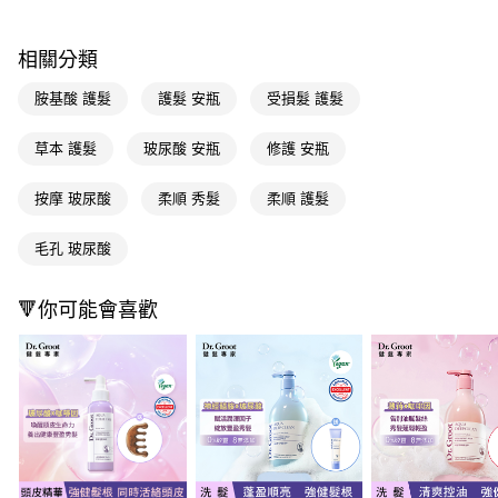
ATM／網路銀行／等多元方式進行付款，方視為交易完成。
萊爾富取貨付款
※ 請注意：結帳手續完成當下不需立刻繳費，但若您需要取消訂單，請聯絡
每筆NT$65，滿NT$490(含以上)免運費
購買商品的店家。未經商家同意取消之訂單仍視為有效，需透過AFTEE先享
相關分類
後付繳納相關費用。
付款後萊爾富取貨
※ 交易是否成功請以「AFTEE先享後付 」之結帳頁面顯示為準，若有關於
胺基酸 護髮
護髮 安瓶
受損髮 護髮
是否繳費成功／繳費後需取消欲退款等相關疑問，請聯繫「AFTEE先享後付
每筆NT$65，滿NT$490(含以上)免運費
客戶支援中心」
https://netprotections.freshdesk.com/support/home
草本 護髮
玻尿酸 安瓶
修護 安瓶
7-11取貨付款
【注意事項】
１．透過由恩沛科技股份有限公司提供之「AFTEE先享後付」服務完成之交
每筆NT$65，滿NT$490(含以上)免運費
按摩 玻尿酸
柔順 秀髮
柔順 護髮
易，需依本服務之必要範圍內提供個人資料，並將交易相關給付款項請求債
權轉讓予恩沛科技股份有限公司。
付款後7-11取貨
２．關於個人資料處理事宜，請瀏覽以下網址：
毛孔 玻尿酸
每筆NT$65，滿NT$490(含以上)免運費
https://aftee.tw/terms/#terms3
３．未成年的使用者請事先徵得法定代理人或監護人之同意方可使用
宅配(本島)
「AFTEE先享後付」，若未經同意申辦者引起之損失，本公司不負相關責
🔻你可能會喜歡
任。
每筆NT$100，滿NT$790(含以上)免運費
４．使用「AFTEE先享後付」時，將依據個別帳號之用戶狀況，依本公司即
時審查核予不同之上限額度；若仍有額度不足之情形，本公司將視審查結果
付款後寶雅門市自取(由倉庫統一出貨)
請求用戶進行身份認證。
每筆NT$80，滿NT$290(含以上)免運費
５．嚴禁一人註冊多個帳號或使用他人資訊註冊。若發現惡意使用之情形，
恩沛科技股份有限公司將有權停止該用戶之使用額度並採取法律行動。