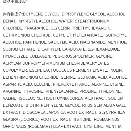
商品重量:180ml
內容物成分:BUTYLENE GLYCOL, DIPROPYLENE GLYCOL, ALCOHOL
DENAT., MYRISTYL ALCOHOL, WATER, STEARTRIMONIUM
CHLORIDE, FRAGRANCE, GLYCERIN, TRIETHYLHEXANOIN,
CETRIMONIUM CHLORIDE, CETYL ETHYLHEXANOATE, ISOPROPYL
ALCOHOL, PANTHENOL, SALICYLIC ACID, NIACINAMIDE, MENTHOL,
SODIUM CITRATE, DICAPRYLYL CARBONATE, 1,2-HEXANEDIOL,
HYDROLYZED COLLAGEN, PEG-CROSSPOLYMER, GLYCINE,
ACRYLAMIDOPROPYLTRIMONIUM CHLORIDE/ACRYLATES
COPOLYMER, ESCIN, LACTOCOCCUS FERMENT LYSATE, INULIN,
BEHENTRIMONIUM CHLORIDE, SERINE, GLUTAMIC ACID, ALCOHOL,
ASPARTIC ACID, LEUCINE, PHENOXYETHANOL, ALANINE, LYSINE,
ARGININE, TYROSINE, PHENYLALANINE, PROLINE, THREONINE,
VALINE, ISOLEUCINE, HOUTTUYNIA CORDATA EXTRACT, SODIUM
BENZOATE, BIOTIN, PENTYLENE GLYCOL, RHUS SEMIALATA GALL
EXTRACT, DIOSCOREA JAPONICA ROOT EXTRACT, GLYCYRRHIZA
GLABRA (LICORICE) ROOT EXTRACT, HISTIDINE, ROSMARINUS
OFFICINALIS (ROSEMARY) LEAF EXTRACT, CYSTEINE, MENTHA