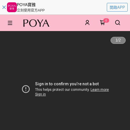
POYA寶雅
開啟APP
立刻使用官方APP
0
1
/
2