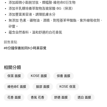
LINE Pay
添加超微小穀胱甘肽、煙醯胺·維他命E衍生物
添加半乳糖培養萃取物及玻尿酸·BG（保濕）
Apple Pay
添加豐富美容液，調理肌膚水分
街口支付
無添加 色素．礦物油．酒精．對羥基苯甲酸酯．紫外線吸收劑．
矽靈。
悠遊付
蘊含自然香料，溫和舒適的白花香氣
Google Pay
銷售重點
AFTEE先享後付
#8分鐘保養如同8小時美容覺
相關說明
【關於「AFTEE先享後付」】
即享券
AFTEE先享後付是「在收到商品之後才付款」的支付方式。 讓您購物簡單
便利好安心！
相關分類
１．簡單：不需註冊會員、不需綁卡、不需儲值。
運送方式
２．便利：只要手機號碼，簡訊認證，即可結帳。
保濕 面膜
KOSE 面膜
保養 面膜
３．安心：先確認商品／服務後，再付款。
全家取貨付款
每筆NT$65，滿NT$390(含以上)免運費
維他命E 面膜
臉部 面膜
KOSE 保濕
【「AFTEE先享後付」結帳流程】
１．於結帳方式選擇「AFTEE先享後付」後，將跳轉至「AFTEE先享後付」
付款後全家取貨
結帳頁面，進行簡訊認證並確認金額後，即可完成結帳。
花香 面膜
香氣 花香
舒適 面膜
透白 面膜
２．訂單成立數日內，您將收到繳費通知簡訊。
每筆NT$65，滿NT$390(含以上)免運費
３．收到繳費通知簡訊後14天內，點擊此簡訊中的連結，可透過四大超商／