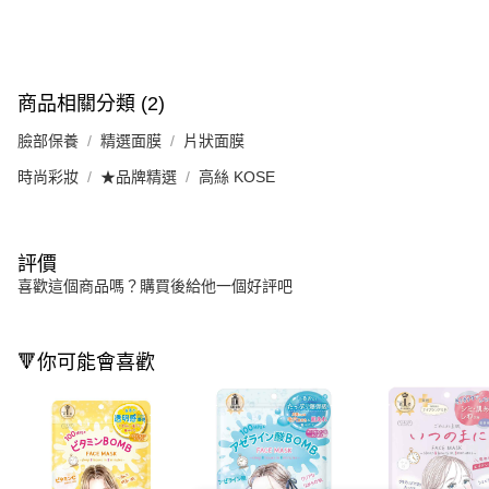
商品相關分類 (2)
臉部保養
精選面膜
片狀面膜
時尚彩妝
★品牌精選
高絲 KOSE
評價
喜歡這個商品嗎？購買後給他一個好評吧
🔻你可能會喜歡