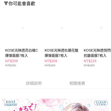
ATM／網路銀行／等多元方式進行付款，方視為交易完成。
🔻你可能會喜歡
萊爾富取貨付款
※ 請注意：結帳手續完成當下不需立刻繳費，但若您需要取消訂單，請聯絡
每筆NT$65，滿NT$490(含以上)免運費
購買商品的店家。未經商家同意取消之訂單仍視為有效，需透過AFTEE先享
後付繳納相關費用。
付款後萊爾富取貨
※ 交易是否成功請以「AFTEE先享後付 」之結帳頁面顯示為準，若有關於
是否繳費成功／繳費後需取消欲退款等相關疑問，請聯繫「AFTEE先享後付
每筆NT$65，滿NT$490(含以上)免運費
客戶支援中心」
https://netprotections.freshdesk.com/support/home
7-11取貨付款
【注意事項】
１．透過由恩沛科技股份有限公司提供之「AFTEE先享後付」服務完成之交
每筆NT$65，滿NT$490(含以上)免運費
易，需依本服務之必要範圍內提供個人資料，並將交易相關給付款項請求債
KOSE光映透亮白維C
KOSE光映透杜鵑花酸
KOSE光映透悄
權轉讓予恩沛科技股份有限公司。
付款後7-11取貨
２．關於個人資料處理事宜，請瀏覽以下網址：
爆彈面膜7枚入
爆彈面膜7枚入
抗皺面膜7枚入
每筆NT$65，滿NT$490(含以上)免運費
https://aftee.tw/terms/#terms3
NT$209
NT$209
NT$229
３．未成年的使用者請事先徵得法定代理人或監護人之同意方可使用
NT$260
NT$260
NT$280
宅配(本島)
「AFTEE先享後付」，若未經同意申辦者引起之損失，本公司不負相關責
任。
每筆NT$100，滿NT$790(含以上)免運費
４．使用「AFTEE先享後付」時，將依據個別帳號之用戶狀況，依本公司即
時審查核予不同之上限額度；若仍有額度不足之情形，本公司將視審查結果
付款後寶雅門市自取(由倉庫統一出貨)
詳細說明
相關推薦
請求用戶進行身份認證。
每筆NT$80，滿NT$290(含以上)免運費
５．嚴禁一人註冊多個帳號或使用他人資訊註冊。若發現惡意使用之情形，
恩沛科技股份有限公司將有權停止該用戶之使用額度並採取法律行動。