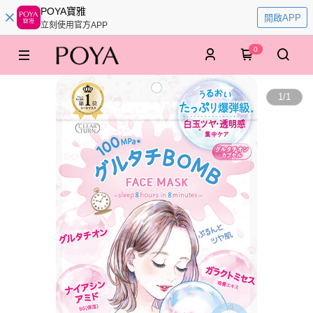
POYA寶雅
開啟APP
立刻使用官方APP
0
1
/
1