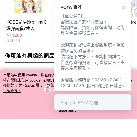
POYA 寶雅
【重要通知】
客服系統將於8/17更新，
KOSE光映透亮白維C
KOSE光映透杜鵑花酸
KOSE光映透悄
為保障留言資訊可保留查詢，請先
爆彈面膜7枚入
爆彈面膜7枚入
抗皺面膜7枚入
登入會員帳號留言。
NT$209
NT$209
NT$229
NT$260
NT$260
NT$280
歡迎來到寶雅線上客服系統。為加
速處理您的需求，
你可能有興趣的商品
全站排行
請點選下方按鈕，查詢相關詳情，
若無欲查詢資訊，可直接留言，由
專人為您服務。
本網站中使用 cookie，欲查詢有關本網站使用 cookie 方式之詳情，及若您不希
★客服服務時間：08:30-12:30 /
熱門標籤
望在電腦上使用 cookie 時應如何變更電腦的 cookie 設定，請參閱本網站「
隱私
13:30-17:30 (假日/國定假日休息)
權條款
」之 Cookie 聲明。您繼續使用本網站即表示您同意本公司得按本網站使
用條款之 Cookie 聲明使用 cookie。
了解更多 >
Reply to POYA 寶雅
我知道了