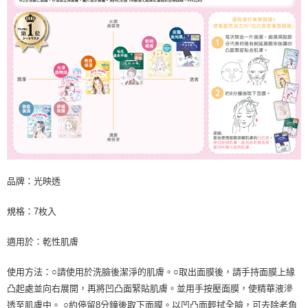
品牌：光映透
規格：7枚入
適用於：乾性肌膚
使用方法：○請使用於洗臉後潔淨的肌膚。○取出面膜後，請手持面膜上緣
凸起處並向右展開，再將凹凸面緊貼肌膚。並用手按壓面膜，使精華液滲
透至肌膚中。 ○約停留8分鐘後取下面膜。以凹凸面輕拭全臉，可去除老角