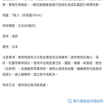
質，實現光滑美肌。 ○敷完面膜後建議可塗抹乳液或乳霜提升潤澤效果。
容量：7枚入（内容量162mL）
保存期限：五年(60個月)
質地：液狀
產地：日本
注意事項：使用時請充分注意皮膚是否出現異常。請勿使用在傷口、濕
疹、紅腫等異常部位。使用中出現皮膚泛紅、腫起、搔癢、刺激感、脫色
（白斑等）、皮膚變黑等異常時，請停止使用並就醫，繼續使用可能使症
狀惡化。誤入眼睛時，請立即沖洗乾淨。
保存方式：請存放在陰涼乾爽處。
顯示電腦版詳細說明