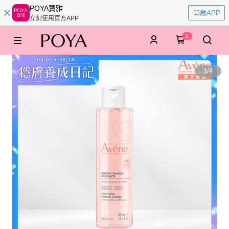
POYA寶雅
開啟APP
立刻使用官方APP
0
1
/
4