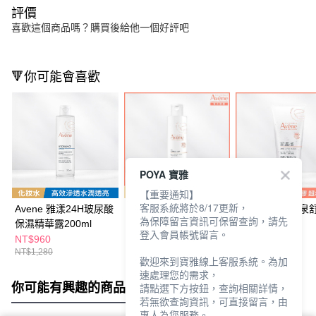
評價
喜歡這個商品嗎？購買後給他一個好評吧
🔻你可能會喜歡
POYA 寶雅
【重要通知】
客服系統將於8/17更新，
Avene 雅漾24H玻尿酸
Avene 雅漾活泉舒緩卸
Avene 雅漾活泉
為保障留言資訊可保留查詢，請先
保濕精華露200ml
妝乳200ml
妝凝膠200ml
登入會員帳號留言。
NT$960
NT$1,080
NT$540
NT$1,280
NT$1,080
歡迎來到寶雅線上客服系統。為加
速處理您的需求，
你可能有興趣的商品
全站排行
請點選下方按鈕，查詢相關詳情，
若無欲查詢資訊，可直接留言，由
專人為您服務。