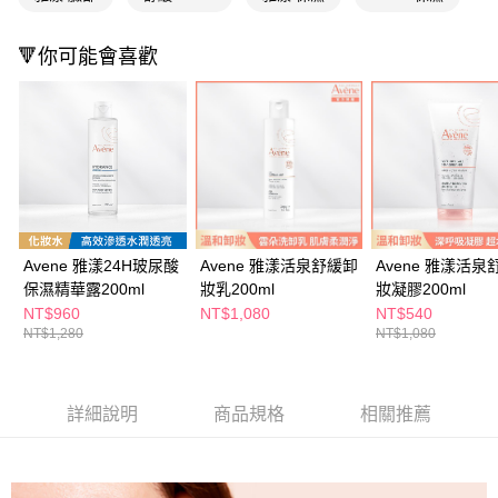
萊爾富取貨付款
※ 請注意：結帳手續完成當下不需立刻繳費，但若您需要取消訂單，請聯絡
每筆NT$65，滿NT$490(含以上)免運費
購買商品的店家。未經商家同意取消之訂單仍視為有效，需透過AFTEE先享
後付繳納相關費用。
🔻你可能會喜歡
付款後萊爾富取貨
※ 交易是否成功請以「AFTEE先享後付 」之結帳頁面顯示為準，若有關於
是否繳費成功／繳費後需取消欲退款等相關疑問，請聯繫「AFTEE先享後付
每筆NT$65，滿NT$490(含以上)免運費
客戶支援中心」
https://netprotections.freshdesk.com/support/home
7-11取貨付款
【注意事項】
１．透過由恩沛科技股份有限公司提供之「AFTEE先享後付」服務完成之交
每筆NT$65，滿NT$490(含以上)免運費
易，需依本服務之必要範圍內提供個人資料，並將交易相關給付款項請求債
權轉讓予恩沛科技股份有限公司。
付款後7-11取貨
２．關於個人資料處理事宜，請瀏覽以下網址：
每筆NT$65，滿NT$490(含以上)免運費
https://aftee.tw/terms/#terms3
Avene 雅漾24H玻尿酸
Avene 雅漾活泉舒緩卸
Avene 雅漾活泉
３．未成年的使用者請事先徵得法定代理人或監護人之同意方可使用
宅配(本島)
保濕精華露200ml
妝乳200ml
妝凝膠200ml
「AFTEE先享後付」，若未經同意申辦者引起之損失，本公司不負相關責
任。
NT$960
NT$1,080
NT$540
每筆NT$100，滿NT$790(含以上)免運費
４．使用「AFTEE先享後付」時，將依據個別帳號之用戶狀況，依本公司即
NT$1,280
NT$1,080
時審查核予不同之上限額度；若仍有額度不足之情形，本公司將視審查結果
付款後寶雅門市自取(由倉庫統一出貨)
請求用戶進行身份認證。
每筆NT$80，滿NT$290(含以上)免運費
５．嚴禁一人註冊多個帳號或使用他人資訊註冊。若發現惡意使用之情形，
恩沛科技股份有限公司將有權停止該用戶之使用額度並採取法律行動。
詳細說明
商品規格
相關推薦