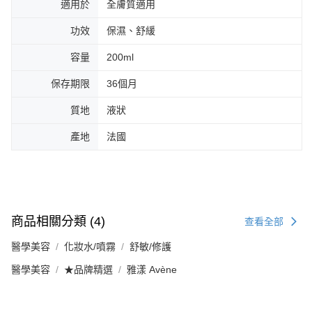
適用於
全膚質適用
功效
保濕、舒緩
容量
200ml
保存期限
36個月
質地
液狀
產地
法國
商品相關分類 (4)
查看全部
醫學美容
化妝水/噴霧
舒敏/修護
醫學美容
★品牌精選
雅漾 Avène