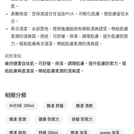
質。
Apple Pay
柔嫩保濕：含保濕成分甘油及PCA ，可軟化肌膚，使肌膚留住水
街口支付
分。
再次清潔：水狀質地，使用後讓臉部有煥新清爽感受，帶給肌膚
悠遊付
柔潤的清爽感。用途︰可舒緩、保濕、調理肌膚，提升肌膚防禦
Google Pay
力。幫助肌膚再次清潔，帶給肌膚柔潤的清爽感。
AFTEE先享後付
銷售重點
相關說明
維持健康自信肌，可舒緩、保濕、調理肌膚，提升肌膚防禦力。幫
【關於「AFTEE先享後付」】
助肌膚再度清潔，帶給肌膚柔潤的清爽感。
即享券
AFTEE先享後付是「在收到商品之後才付款」的支付方式。 讓您購物簡單
便利好安心！
１．簡單：不需註冊會員、不需綁卡、不需儲值。
運送方式
２．便利：只要手機號碼，簡訊認證，即可結帳。
３．安心：先確認商品／服務後，再付款。
相關分類
全家取貨付款
每筆NT$65，滿NT$390(含以上)免運費
【「AFTEE先享後付」結帳流程】
AVENE 200ml
雅漾 舒緩
雅漾 清爽
１．於結帳方式選擇「AFTEE先享後付」後，將跳轉至「AFTEE先享後付」
付款後全家取貨
結帳頁面，進行簡訊認證並確認金額後，即可完成結帳。
雅漾 柔潤
健康 防禦力
舒緩 防禦力
２．訂單成立數日內，您將收到繳費通知簡訊。
每筆NT$65，滿NT$390(含以上)免運費
３．收到繳費通知簡訊後14天內，點擊此簡訊中的連結，可透過四大超商／
ATM／網路銀行／等多元方式進行付款，方視為交易完成。
雅漾 臉部
舒緩 200ml
雅漾 保濕
avene 保濕