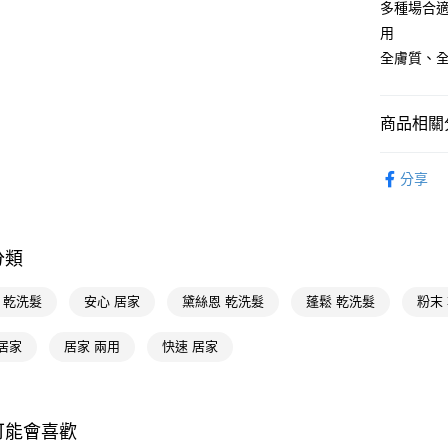
多種場合
相關說明
用
【關於「A
即享券
全膚質、
AFTEE
便利好安
１．簡單
２．便利
運送方式
商品相關分
３．安心
全家取貨
個人清潔
【「AFT
分享
每筆NT$6
１．於結帳
付」結帳
付款後全
２．訂單
３．收到繳
每筆NT$6
分類
／ATM／
※ 請注意
萊爾富取
絡購買商品
e 乾洗髮
安心 居家
黛絲恩 乾洗髮
蓬鬆 乾洗髮
粉末
先享後付
每筆NT$6
※ 交易是
居家
居家 兩用
快速 居家
是否繳費成
付款後萊
付客戶支
每筆NT$6
【注意事
7-11取貨
１．透過由
可能會喜歡
交易，需
每筆NT$6