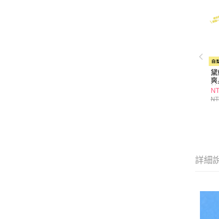
黛
爽
橙
NT
NT
詳細