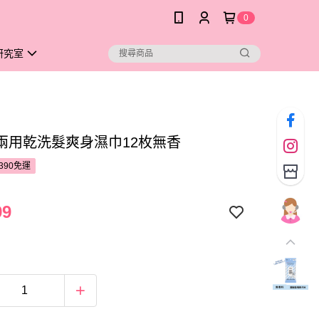
0
研究室
兩用乾洗髮爽身濕巾12枚無香
390免運
99