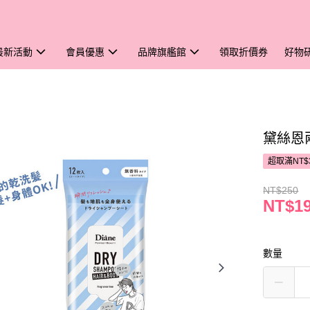
最新活動
會員優惠
品牌旗艦館
領取折價券
好物
黛絲恩
超取滿NT$
NT$250
NT$1
數量