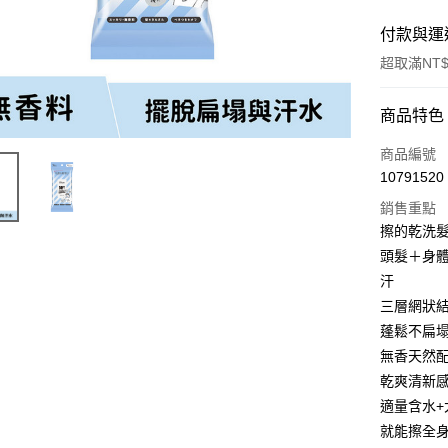
付款與運
超取滿NT$
付款方式
商品特色
POYA支付
商品編號
10791520
信用卡一
銷售重點
超商取貨
擦的乾洗髮
頭髮＋身
LINE Pay
汗
Apple Pay
三層網狀
蓬鬆不扁
街口支付
無香天然
悠遊付
乾爽清新
適量含水
Google Pa
就能擦全
AFTEE先