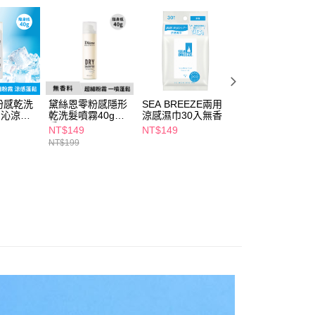
讓予恩沛科技股份有限公司。
個人資料處理事宜，請瀏覽以下網址：
1取貨
ee.tw/terms/#terms3
5，滿NT$490(含以上)免運費
年的使用者請事先徵得法定代理人或監護人之同意方可使用
E先享後付」，若未經同意申辦者引起之損失，本公司不負相關責
AFTEE先享後付」時，將依據個別帳號之用戶狀況，依本公司
00，滿NT$790(含以上)免運費
核予不同之上限額度；若仍有額度不足之情形，本公司將視審查
粉感乾洗
黛絲恩零粉感隱形
SEA BREEZE兩用
絲花無酒精除菌
用戶進行身份認證。
門市自取(由倉庫統一出貨)
g沁涼無
乾洗髮噴霧40g無
涼感濕巾30入無香
99%濕巾70片
一人註冊多個帳號或使用他人資訊註冊。若發現惡意使用之情
香
NT$149
NT$149
NT$89
0，滿NT$290(含以上)免運費
科技股份有限公司將有權停止該用戶之使用額度並採取法律行
NT$199