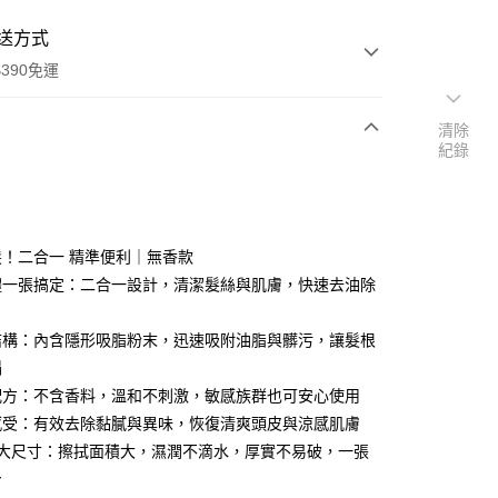
送方式
390免運
清除
紀錄
次付款
付款
！二合一 精準便利｜無香款
體一張搞定：二合一設計，清潔髮絲與肌膚，快速去油除
結構：內含隱形吸脂粉末，迅速吸附油脂與髒污，讓髮根
塌
配方：不含香料，溫和不刺激，敏感族群也可安心使用
感受：有效去除黏膩與異味，恢復清爽頭皮與涼感肌膚
+大尺寸：擦拭面積大，濕潤不滴水，厚實不易破，一張
y
身
享後付