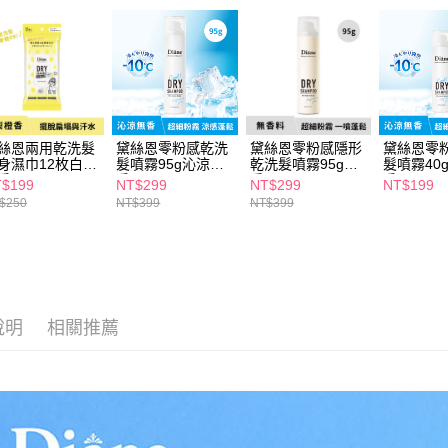
求債權轉
２．關於
付款後7-1
https://aft
每筆NT$6
３．未成
「AFTE
宅配(本島)
任。
４．使用「
每筆NT$1
即時審查
絲恩兩用乾洗髮
黛絲恩零粉感乾洗
黛絲恩零粉感隱形
黛絲恩零
結果請求
付款後寶雅
身濕巾12枚白梨
髮噴霧95g沁涼無
乾洗髮噴霧95g無
髮噴霧40
５．嚴禁
香
香
香
香
$199
NT$299
NT$299
NT$199
每筆NT$8
形，恩沛
$250
NT$399
NT$399
動。
說明
相關推薦