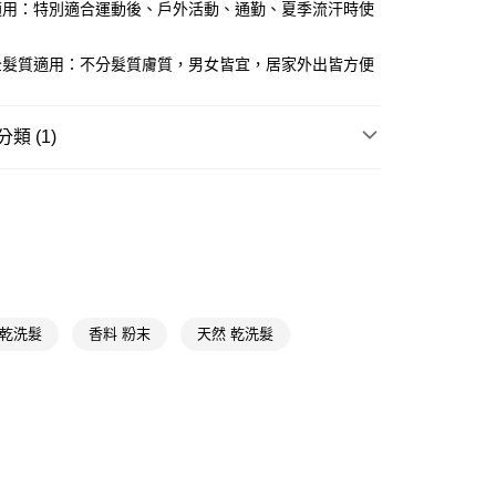
適用：特別適合運動後、戶外活動、通勤、夏季流汗時使
FTEE先享後付」】
全髮質適用：不分髮質膚質，男女皆宜，居家外出皆方便
先享後付是「在收到商品之後才付款」的支付方式。 讓您購物簡單
心！
：不需註冊會員、不需綁卡、不需儲值。
：只要手機號碼，簡訊認證，即可結帳。
類 (1)
：先確認商品／服務後，再付款。
付款
乾洗髮
乾洗髮濕紙巾
EE先享後付」結帳流程】
5，滿NT$390(含以上)免運費
方式選擇「AFTEE先享後付」後，將跳轉至「AFTEE先享後
頁面，進行簡訊認證並確認金額後，即可完成結帳。
家取貨
成立數日內，您將收到繳費通知簡訊。
費通知簡訊後14天內，點擊此簡訊中的連結，可透過四大超商
5，滿NT$390(含以上)免運費
網路銀行／等多元方式進行付款，方視為交易完成。
：結帳手續完成當下不需立刻繳費，但若您需要取消訂單，請聯
貨付款
的店家。未經商家同意取消之訂單仍視為有效，需透過AFTEE
 乾洗髮
香料 粉末
天然 乾洗髮
繳納相關費用。
5，滿NT$490(含以上)免運費
否成功請以「AFTEE先享後付 」之結帳頁面顯示為準，若有關於
功／繳費後需取消欲退款等相關疑問，請聯繫「AFTEE先享後
爾富取貨
援中心」
https://netprotections.freshdesk.com/support/home
5，滿NT$490(含以上)免運費
項】
付款
恩沛科技股份有限公司提供之「AFTEE先享後付」服務完成之
依本服務之必要範圍內提供個人資料，並將交易相關給付款項請
5，滿NT$490(含以上)免運費