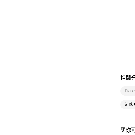
相關
Dian
涼感 
🔻你