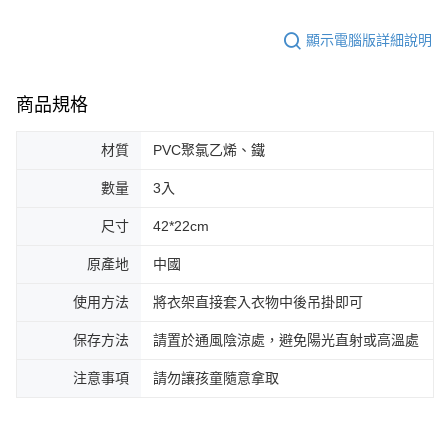
顯示電腦版詳細說明
商品規格
材質
PVC聚氯乙烯、鐵
數量
3入
尺寸
42*22cm
原產地
中國
使用方法
將衣架直接套入衣物中後吊掛即可
保存方法
請置於通風陰涼處，避免陽光直射或高溫處
注意事項
請勿讓孩童隨意拿取