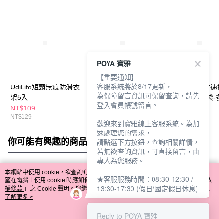
POYA 寶雅
【重要通知】
客服系統將於8/17更新，
UdiLife短頸無痕防滑衣
日光生活寬邊防滑衣
POYA HOMEY
為保障留言資訊可保留查詢，請先
架5入
架-6入
衣物棉被壓縮袋-
登入會員帳號留言。
任選
NT$109
NT$149
NT$99
NT$129
NT$115
歡迎來到寶雅線上客服系統。為加
速處理您的需求，
你可能有興趣的商品
全站排行
請點選下方按鈕，查詢相關詳情，
若無欲查詢資訊，可直接留言，由
專人為您服務。
本網站中使用 cookie，欲查詢有關本網站使用 cookie 方式之詳情，及若您不希
★客服服務時間：08:30-12:30 /
熱門標籤
望在電腦上使用 cookie 時應如何變更電腦的 cookie 設定，請參閱本網站「
隱私
13:30-17:30 (假日/國定假日休息)
權條款
」之 Cookie 聲明。您繼續使用本網站即表示您同意本公司得按本網站使
用條款之 Cookie 聲明使用 cookie。
了解更多 >
Reply to POYA 寶雅