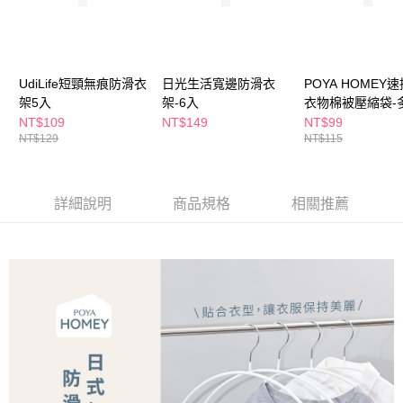
購買商品的店家。未經商家同意取消之訂單仍視為有效，需透過AFTEE先享
後付繳納相關費用。
※ 交易是否成功請以「AFTEE先享後付 」之結帳頁面顯示為準，若有關於
是否繳費成功／繳費後需取消欲退款等相關疑問，請聯繫「AFTEE先享後付
客戶支援中心」
https://netprotections.freshdesk.com/support/home
UdiLife短頸無痕防滑衣
日光生活寬邊防滑衣
POYA HOMEY
架5入
架-6入
衣物棉被壓縮袋-
【注意事項】
任選
NT$109
NT$149
NT$99
１．透過由恩沛科技股份有限公司提供之「AFTEE先享後付」服務完成之交
NT$129
NT$115
易，需依本服務之必要範圍內提供個人資料，並將交易相關給付款項請求債
權轉讓予恩沛科技股份有限公司。
２．關於個人資料處理事宜，請瀏覽以下網址：
https://aftee.tw/terms/#terms3
詳細說明
商品規格
相關推薦
３．未成年的使用者請事先徵得法定代理人或監護人之同意方可使用
「AFTEE先享後付」，若未經同意申辦者引起之損失，本公司不負相關責
任。
４．使用「AFTEE先享後付」時，將依據個別帳號之用戶狀況，依本公司即
時審查核予不同之上限額度；若仍有額度不足之情形，本公司將視審查結果
請求用戶進行身份認證。
５．嚴禁一人註冊多個帳號或使用他人資訊註冊。若發現惡意使用之情形，
恩沛科技股份有限公司將有權停止該用戶之使用額度並採取法律行動。