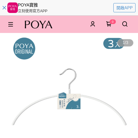
POYA寶雅
開啟APP
立刻使用官方APP
0
1
/
3