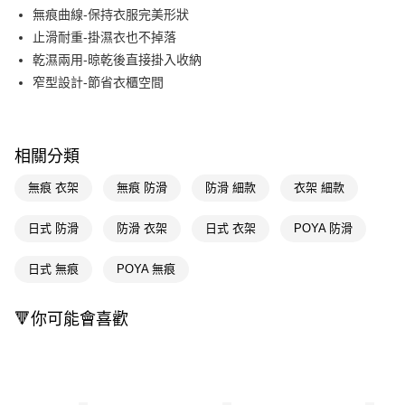
Apple Pay
無痕曲線-保持衣服完美形狀
止滑耐重-掛濕衣也不掉落
街口支付
乾濕兩用-晾乾後直接掛入收納
悠遊付
窄型設計-節省衣櫃空間
Google Pay
AFTEE先享後付
相關分類
相關說明
【關於「AFTEE先享後付」】
無痕 衣架
無痕 防滑
防滑 細款
衣架 細款
即享券
AFTEE先享後付是「在收到商品之後才付款」的支付方式。 讓您購物簡單
便利好安心！
日式 防滑
防滑 衣架
日式 衣架
POYA 防滑
１．簡單：不需註冊會員、不需綁卡、不需儲值。
運送方式
２．便利：只要手機號碼，簡訊認證，即可結帳。
３．安心：先確認商品／服務後，再付款。
日式 無痕
POYA 無痕
宅配(本島)
每筆NT$100，滿NT$790(含以上)免運費
【「AFTEE先享後付」結帳流程】
🔻你可能會喜歡
１．於結帳方式選擇「AFTEE先享後付」後，將跳轉至「AFTEE先享後付」
結帳頁面，進行簡訊認證並確認金額後，即可完成結帳。
２．訂單成立數日內，您將收到繳費通知簡訊。
３．收到繳費通知簡訊後14天內，點擊此簡訊中的連結，可透過四大超商／
ATM／網路銀行／等多元方式進行付款，方視為交易完成。
※ 請注意：結帳手續完成當下不需立刻繳費，但若您需要取消訂單，請聯絡