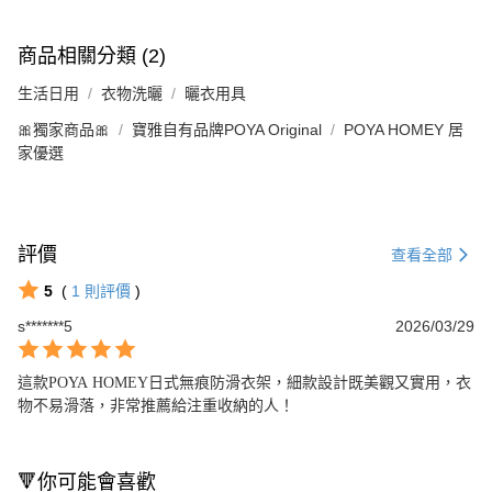
商品相關分類 (2)
生活日用
衣物洗曬
曬衣用具
🎀獨家商品🎀
寶雅自有品牌POYA Original
POYA HOMEY 居
家優選
評價
查看全部
5
(
1
則評價
)
s*******5
2026/03/29
這款POYA HOMEY日式無痕防滑衣架，細款設計既美觀又實用，衣
物不易滑落，非常推薦給注重收納的人！
🔻你可能會喜歡