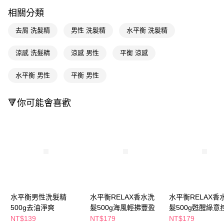
LINE Pay
相關分類
Apple Pay
去屑 洗髮精
男性 洗髮精
水平衡 洗髮精
街口支付
涼感 洗髮精
涼感 男性
平衡 涼感
悠遊付
水平衡 男性
平衡 男性
Google Pay
AFTEE先享後付
🔻你可能會喜歡
相關說明
【關於「AFTEE先享後付」】
即享券
AFTEE先享後付是「在收到商品之後才付款」的支付方式。 讓您購物簡單
便利好安心！
１．簡單：不需註冊會員、不需綁卡、不需儲值。
運送方式
２．便利：只要手機號碼，簡訊認證，即可結帳。
３．安心：先確認商品／服務後，再付款。
全家取貨付款
每筆NT$65，滿NT$390(含以上)免運費
【「AFTEE先享後付」結帳流程】
１．於結帳方式選擇「AFTEE先享後付」後，將跳轉至「AFTEE先享後付」
水平衡男性洗髮精
水平衡RELAX香水洗
水平衡RELAX香
付款後全家取貨
結帳頁面，進行簡訊認證並確認金額後，即可完成結帳。
500g去油淨爽
髮500g海風輕拂豐盈
髮500g甦醒綠意
２．訂單成立數日內，您將收到繳費通知簡訊。
每筆NT$65，滿NT$390(含以上)免運費
３．收到繳費通知簡訊後14天內，點擊此簡訊中的連結，可透過四大超商／
NT$139
NT$179
NT$179