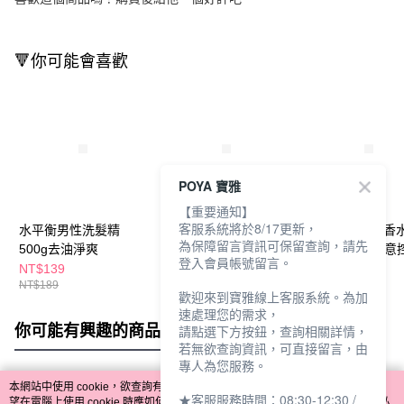
🔻你可能會喜歡
POYA 寶雅
【重要通知】
客服系統將於8/17更新，
水平衡男性洗髮精
水平衡RELAX香水洗
水平衡RELAX香
為保障留言資訊可保留查詢，請先
500g去油淨爽
髮500g海風輕拂豐盈
髮500g甦醒綠意
登入會員帳號留言。
NT$139
NT$179
NT$179
NT$189
歡迎來到寶雅線上客服系統。為加
速處理您的需求，
你可能有興趣的商品
全站排行
請點選下方按鈕，查詢相關詳情，
若無欲查詢資訊，可直接留言，由
專人為您服務。
本網站中使用 cookie，欲查詢有關本網站使用 cookie 方式之詳情，及若您不希
★客服服務時間：08:30-12:30 /
熱門標籤
望在電腦上使用 cookie 時應如何變更電腦的 cookie 設定，請參閱本網站「
隱私