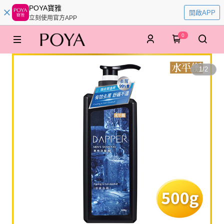
POYA寶雅
開啟APP
立刻使用官方APP
0
1
/
2