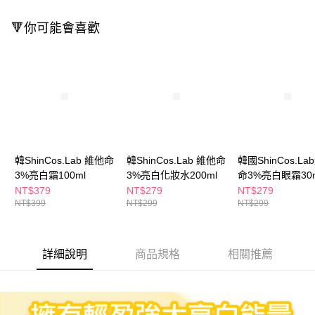
ATM／網路銀行／等多元方式進行付款，方視為交易完成。
萊爾富取貨付款
※ 請注意：結帳手續完成當下不需立刻繳費，但若您需要取消訂單，請聯絡
🔻你可能會喜歡
每筆NT$65，滿NT$490(含以上)免運費
購買商品的店家。未經商家同意取消之訂單仍視為有效，需透過AFTEE先享
後付繳納相關費用。
付款後萊爾富取貨
※ 交易是否成功請以「AFTEE先享後付 」之結帳頁面顯示為準，若有關於
是否繳費成功／繳費後需取消欲退款等相關疑問，請聯繫「AFTEE先享後付
每筆NT$65，滿NT$490(含以上)免運費
客戶支援中心」
https://netprotections.freshdesk.com/support/home
7-11取貨付款
【注意事項】
１．透過由恩沛科技股份有限公司提供之「AFTEE先享後付」服務完成之交
每筆NT$65，滿NT$490(含以上)免運費
易，需依本服務之必要範圍內提供個人資料，並將交易相關給付款項請求債
權轉讓予恩沛科技股份有限公司。
付款後7-11取貨
２．關於個人資料處理事宜，請瀏覽以下網址：
韓ShinCos.Lab 維他命
韓ShinCos.Lab 維他命
韓國ShinCos.La
每筆NT$65，滿NT$490(含以上)免運費
https://aftee.tw/terms/#terms3
3%亮白霜100ml
3%亮白化妝水200ml
命3%亮白眼霜30m
３．未成年的使用者請事先徵得法定代理人或監護人之同意方可使用
宅配(本島)
NT$379
NT$279
NT$279
「AFTEE先享後付」，若未經同意申辦者引起之損失，本公司不負相關責
NT$399
NT$299
NT$299
任。
每筆NT$100，滿NT$790(含以上)免運費
４．使用「AFTEE先享後付」時，將依據個別帳號之用戶狀況，依本公司即
時審查核予不同之上限額度；若仍有額度不足之情形，本公司將視審查結果
付款後寶雅門市自取(由倉庫統一出貨)
請求用戶進行身份認證。
詳細說明
商品規格
相關推薦
每筆NT$80，滿NT$290(含以上)免運費
５．嚴禁一人註冊多個帳號或使用他人資訊註冊。若發現惡意使用之情形，
恩沛科技股份有限公司將有權停止該用戶之使用額度並採取法律行動。