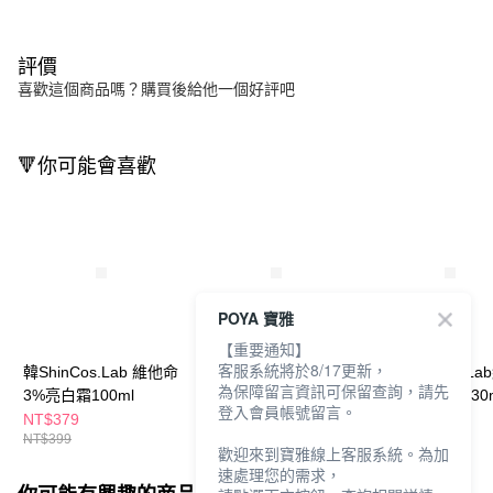
評價
喜歡這個商品嗎？購買後給他一個好評吧
🔻你可能會喜歡
POYA 寶雅
【重要通知】
客服系統將於8/17更新，
韓ShinCos.Lab 維他命
韓ShinCos.Lab 維他命
韓國ShinCos.La
為保障留言資訊可保留查詢，請先
3%亮白霜100ml
3%亮白化妝水200ml
命3%亮白眼霜30m
登入會員帳號留言。
NT$379
NT$279
NT$279
NT$399
NT$299
NT$299
歡迎來到寶雅線上客服系統。為加
速處理您的需求，