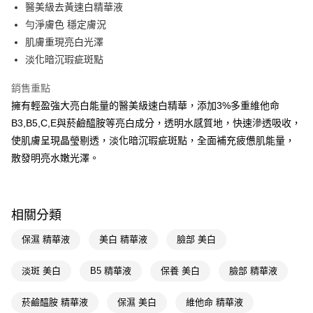
LINE Pay
醫美級去黃速白精華液
勻淨膚色 穩定膚況
Apple Pay
肌膚重現亮白光澤
街口支付
淡化暗沉瑕疵斑點
悠遊付
銷售重點
擁有輕盈強大亮白能量的醫美級速白精華，添加3%多重維他命
Google Pay
B3,B5,C,E與菸鹼醯胺等亮白成分，透明水感質地，快速滲透吸收，
AFTEE先享後付
使肌膚呈現晶瑩剔透，淡化暗沉瑕疵斑點，全面補充疲憊肌能量，
相關說明
散發明亮水嫩光澤。
【關於「AFTEE先享後付」】
即享券
AFTEE先享後付是「在收到商品之後才付款」的支付方式。 讓您購物簡單
便利好安心！
１．簡單：不需註冊會員、不需綁卡、不需儲值。
運送方式
相關分類
２．便利：只要手機號碼，簡訊認證，即可結帳。
３．安心：先確認商品／服務後，再付款。
全家取貨付款
保濕 精華液
美白 精華液
臉部 美白
每筆NT$65，滿NT$390(含以上)免運費
【「AFTEE先享後付」結帳流程】
１．於結帳方式選擇「AFTEE先享後付」後，將跳轉至「AFTEE先享後付」
淡斑 美白
B5 精華液
保養 美白
臉部 精華液
付款後全家取貨
結帳頁面，進行簡訊認證並確認金額後，即可完成結帳。
２．訂單成立數日內，您將收到繳費通知簡訊。
每筆NT$65，滿NT$390(含以上)免運費
菸鹼醯胺 精華液
保濕 美白
維他命 精華液
３．收到繳費通知簡訊後14天內，點擊此簡訊中的連結，可透過四大超商／