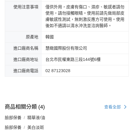
使用注意事項
僅供外用，皮膚有傷口、濕疹、敏感者請勿
使用，請勿接觸眼睛。使用前請先做局部皮
膚敏感性測試，無刺激反應方可使用。使用
後如不適請以清水沖洗並洽詢醫師。
原產地
韓國
進口廠商名稱
慧緻國際股份有限公司
進口廠商地址
台北市民權東路三段144號6樓
進口廠商電話
02 87123028
商品相關分類 (4)
查看全部
臉部保養
精華液/油
臉部保養
美白淡斑