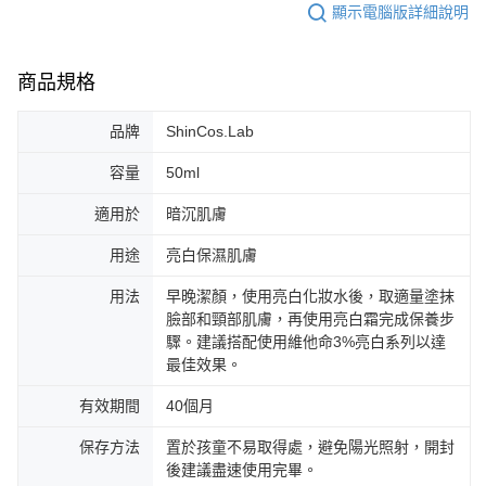
顯示電腦版詳細說明
商品規格
品牌
ShinCos.Lab
容量
50ml
適用於
暗沉肌膚
用途
亮白保濕肌膚
用法
早晚潔顏，使用亮白化妝水後，取適量塗抹
臉部和頸部肌膚，再使用亮白霜完成保養步
驟。建議搭配使用維他命3%亮白系列以達
最佳效果。
有效期間
40個月
保存方法
置於孩童不易取得處，避免陽光照射，開封
後建議盡速使用完畢。