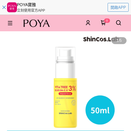
POYA寶雅
開啟APP
立刻使用官方APP
0
1
/
5