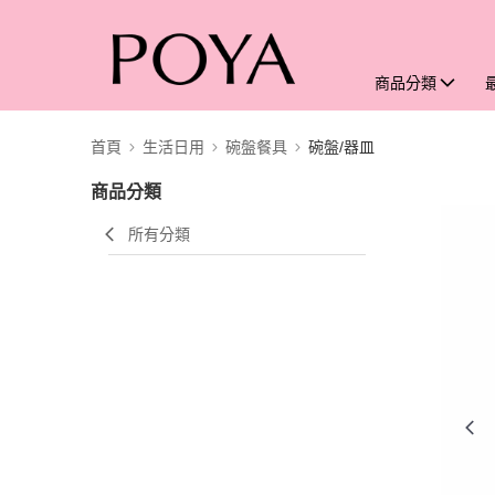
商品分類
首頁
生活日用
碗盤餐具
碗盤/器皿
商品分類
所有分類