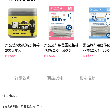
萊爾富取貨付款
※ 請注意：結帳手續完成當下不需立刻繳費，但若您需要取消訂單，請聯絡
每筆NT$65，滿NT$490(含以上)免運費
購買商品的店家。未經商家同意取消之訂單仍視為有效，需透過AFTEE先享
後付繳納相關費用。
付款後萊爾富取貨
※ 交易是否成功請以「AFTEE先享後付 」之結帳頁面顯示為準，若有關於
是否繳費成功／繳費後需取消欲退款等相關疑問，請聯繫「AFTEE先享後付
每筆NT$65，滿NT$490(含以上)免運費
客戶支援中心」
https://netprotections.freshdesk.com/support/home
7-11取貨付款
【注意事項】
１．透過由恩沛科技股份有限公司提供之「AFTEE先享後付」服務完成之交
每筆NT$65，滿NT$490(含以上)免運費
易，需依本服務之必要範圍內提供個人資料，並將交易相關給付款項請求債
樂品雙螺旋紙軸黑棉棒
樂品旅行用雙圓紙軸棉
樂品旅行用螺旋
權轉讓予恩沛科技股份有限公司。
付款後7-11取貨
200支盒裝
花棒(單支包)50支
花棒(單支包)50支
２．關於個人資料處理事宜，請瀏覽以下網址：
每筆NT$65，滿NT$490(含以上)免運費
裝隨機出貨)
https://aftee.tw/terms/#terms3
NT$55
NT$35
NT$35
３．未成年的使用者請事先徵得法定代理人或監護人之同意方可使用
宅配(本島)
「AFTEE先享後付」，若未經同意申辦者引起之損失，本公司不負相關責
任。
每筆NT$100，滿NT$790(含以上)免運費
４．使用「AFTEE先享後付」時，將依據個別帳號之用戶狀況，依本公司即
時審查核予不同之上限額度；若仍有額度不足之情形，本公司將視審查結果
詳細說明
商品規格
相關推薦
付款後寶雅門市自取(由倉庫統一出貨)
請求用戶進行身份認證。
每筆NT$80，滿NT$290(含以上)免運費
５．嚴禁一人註冊多個帳號或使用他人資訊註冊。若發現惡意使用之情形，
恩沛科技股份有限公司將有權停止該用戶之使用額度並採取法律行動。
注意事項：
●嬰幼兒須由家長協助使用。