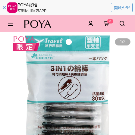
POYA寶雅
開啟APP
立刻使用官方APP
0
1
/
2