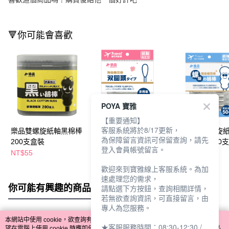
🔻你可能會喜歡
POYA 寶雅
【重要通知】
客服系統將於8/17更新，
樂品雙螺旋紙軸黑棉棒
樂品旅行用雙圓紙軸棉
樂品旅行用螺旋
為保障留言資訊可保留查詢，請先
200支盒裝
花棒(單支包)50支
花棒(單支包)50支
登入會員帳號留言。
裝隨機出貨)
NT$55
NT$35
NT$35
歡迎來到寶雅線上客服系統。為加
速處理您的需求，
你可能有興趣的商品
全站排行
請點選下方按鈕，查詢相關詳情，
若無欲查詢資訊，可直接留言，由
專人為您服務。
本網站中使用 cookie，欲查詢有關本網站使用 cookie 方式之詳情，及若您不希
★客服服務時間：08:30-12:30 /
熱門標籤
望在電腦上使用 cookie 時應如何變更電腦的 cookie 設定，請參閱本網站「
隱私