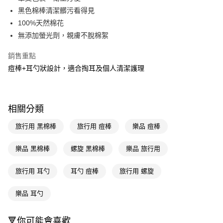
黑色棉棒清潔髒污看得見
Apple Pay
100%天然棉花
街口支付
無添加螢光劑，親膚不脫棉絮
悠遊付
銷售重點
痘棒+耳勺狀設計，適合掏耳及個人清潔護理
Google Pay
AFTEE先享後付
相關說明
相關分類
【關於「AFTEE先享後付」】
即享券
AFTEE先享後付是「在收到商品之後才付款」的支付方式。 讓您購物簡單
旅行用 黑棉棒
旅行用 痘棒
樂品 痘棒
便利好安心！
１．簡單：不需註冊會員、不需綁卡、不需儲值。
運送方式
２．便利：只要手機號碼，簡訊認證，即可結帳。
樂品 黑棉棒
螺旋 黑棉棒
樂品 旅行用
３．安心：先確認商品／服務後，再付款。
全家取貨付款
旅行用 耳勺
耳勺 痘棒
旅行用 螺旋
每筆NT$65，滿NT$390(含以上)免運費
【「AFTEE先享後付」結帳流程】
１．於結帳方式選擇「AFTEE先享後付」後，將跳轉至「AFTEE先享後付」
付款後全家取貨
結帳頁面，進行簡訊認證並確認金額後，即可完成結帳。
樂品 耳勺
２．訂單成立數日內，您將收到繳費通知簡訊。
每筆NT$65，滿NT$390(含以上)免運費
３．收到繳費通知簡訊後14天內，點擊此簡訊中的連結，可透過四大超商／
ATM／網路銀行／等多元方式進行付款，方視為交易完成。
🔻你可能會喜歡