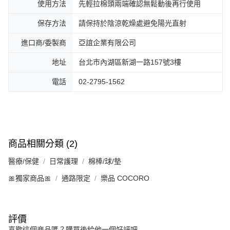
使用方法
先輕拉棉頭兩端確認無鬆動後再行使用
保存方法
請保持於陰涼乾燥處避免陽光直射
進口商/委製商
亞誼企業有限公司
地址
台北市內湖區新湖一路157號3樓
電話
02-2795-1562
商品相關分類 (2)
醫療/保健
日常護理
棉棒/球/墊
🎀獨家商品🎀
通路限定
樂品 COCORO
評價
喜歡這個商品嗎？購買後給他一個好評吧