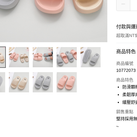
付款與運
超取滿NT$
付款方式
商品特色
POYA支付
商品編號
10772073
信用卡一
商品特色
超商取貨
防滑顆
柔韌厚
LINE Pay
緩壓舒
Apple Pay
銷售重點
堅持採用
街口支付
~
悠遊付