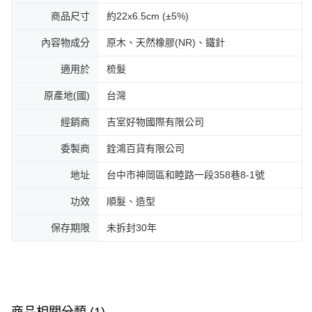
商品尺寸
約22x6.5cm (±5%)
內容物成分
原木、天然橡膠(NR)、鐵針
適用於
梳髮
原產地(國)
台灣
經銷商
吉室好物國際有限公司
委製商
銓鴻百貨有限公司
地址
台中市神岡區和睦路一段358巷8-1號
功效
順髮、造型
保存期限
未拆封30年
商品相關分類 (1)