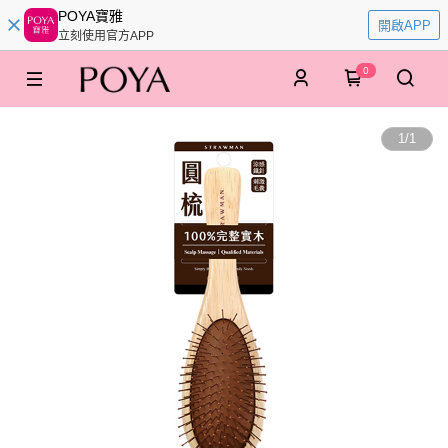
POYA寶雅
開啟APP
立刻使用官方APP
0
1
/
1