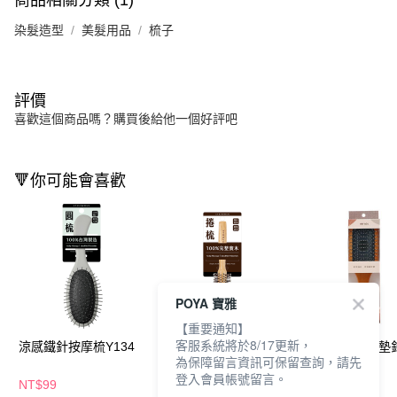
染髮造型
美髮用品
梳子
評價
喜歡這個商品嗎？購買後給他一個好評吧
🔻你可能會喜歡
POYA 寶雅
【重要通知】
客服系統將於8/17更新，
涼感鐵針按摩梳Y134
雙針捲梳X1
Miro.lu 原木氣
為保障留言資訊可保留查詢，請先
登入會員帳號留言。
NT$99
NT$129
NT$229