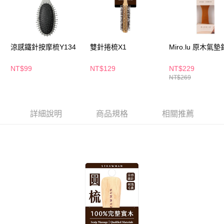
萊爾富取貨付款
※ 請注意：結帳手續完成當下不需立刻繳費，但若您需要取消訂單，請聯絡
每筆NT$65，滿NT$490(含以上)免運費
購買商品的店家。未經商家同意取消之訂單仍視為有效，需透過AFTEE先享
後付繳納相關費用。
付款後萊爾富取貨
※ 交易是否成功請以「AFTEE先享後付 」之結帳頁面顯示為準，若有關於
是否繳費成功／繳費後需取消欲退款等相關疑問，請聯繫「AFTEE先享後付
每筆NT$65，滿NT$490(含以上)免運費
涼感鐵針按摩梳Y134
雙針捲梳X1
Miro.lu 原木氣
客戶支援中心」
https://netprotections.freshdesk.com/support/home
7-11取貨付款
【注意事項】
NT$99
NT$129
NT$229
１．透過由恩沛科技股份有限公司提供之「AFTEE先享後付」服務完成之交
每筆NT$65，滿NT$490(含以上)免運費
NT$269
易，需依本服務之必要範圍內提供個人資料，並將交易相關給付款項請求債
權轉讓予恩沛科技股份有限公司。
付款後7-11取貨
２．關於個人資料處理事宜，請瀏覽以下網址：
每筆NT$65，滿NT$490(含以上)免運費
https://aftee.tw/terms/#terms3
詳細說明
商品規格
相關推薦
３．未成年的使用者請事先徵得法定代理人或監護人之同意方可使用
宅配(本島)
「AFTEE先享後付」，若未經同意申辦者引起之損失，本公司不負相關責
任。
每筆NT$100，滿NT$790(含以上)免運費
４．使用「AFTEE先享後付」時，將依據個別帳號之用戶狀況，依本公司即
時審查核予不同之上限額度；若仍有額度不足之情形，本公司將視審查結果
付款後寶雅門市自取(由倉庫統一出貨)
請求用戶進行身份認證。
每筆NT$80，滿NT$290(含以上)免運費
５．嚴禁一人註冊多個帳號或使用他人資訊註冊。若發現惡意使用之情形，
恩沛科技股份有限公司將有權停止該用戶之使用額度並採取法律行動。