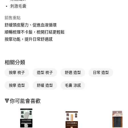
刺激毛囊
Apple Pay
銷售重點
街口支付
舒緩頭皮壓力、促進血液循環
悠遊付
順暢梳理不卡髮，梳開打結更輕鬆
按摩功能，提升日常舒適感
Google Pay
AFTEE先享後付
相關說明
相關分類
【關於「AFTEE先享後付」】
即享券
AFTEE先享後付是「在收到商品之後才付款」的支付方式。 讓您購物簡單
按摩 梳子
造型 梳子
舒適 造型
日常 造型
便利好安心！
１．簡單：不需註冊會員、不需綁卡、不需儲值。
運送方式
２．便利：只要手機號碼，簡訊認證，即可結帳。
按摩 造型
舒緩 造型
毛囊 涼感
３．安心：先確認商品／服務後，再付款。
全家取貨付款
每筆NT$65，滿NT$390(含以上)免運費
【「AFTEE先享後付」結帳流程】
🔻你可能會喜歡
１．於結帳方式選擇「AFTEE先享後付」後，將跳轉至「AFTEE先享後付」
付款後全家取貨
結帳頁面，進行簡訊認證並確認金額後，即可完成結帳。
２．訂單成立數日內，您將收到繳費通知簡訊。
每筆NT$65，滿NT$390(含以上)免運費
３．收到繳費通知簡訊後14天內，點擊此簡訊中的連結，可透過四大超商／
ATM／網路銀行／等多元方式進行付款，方視為交易完成。