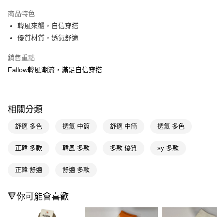
超商取貨付款
商品特色
LINE Pay
韓風來襲，自信穿搭
優質材質，透氣舒適
Apple Pay
銷售重點
街口支付
Fallow韓風潮流，滿足自信穿搭
悠遊付
Google Pay
相關分類
AFTEE先享後付
相關說明
舒適 多色
透氣 中筒
舒適 中筒
透氣 多色
【關於「AFTEE先享後付」】
即享券
AFTEE先享後付是「在收到商品之後才付款」的支付方式。 讓您購物簡單
正韓 多款
韓風 多款
多款 優質
sy 多款
便利好安心！
１．簡單：不需註冊會員、不需綁卡、不需儲值。
運送方式
正韓 舒適
舒適 多款
２．便利：只要手機號碼，簡訊認證，即可結帳。
３．安心：先確認商品／服務後，再付款。
全家取貨付款
每筆NT$65，滿NT$390(含以上)免運費
🔻你可能會喜歡
【「AFTEE先享後付」結帳流程】
１．於結帳方式選擇「AFTEE先享後付」後，將跳轉至「AFTEE先享後付」
付款後全家取貨
結帳頁面，進行簡訊認證並確認金額後，即可完成結帳。