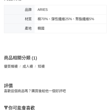
品牌
ARIES
材質
棉70%、彈性纖維25%、聚酯纖維5%
產地
韓國
商品相關分類 (1)
優質帽襪
成人襪
短襪
評價
喜歡這個商品嗎？購買後給他一個好評吧
🔻你可能會喜歡