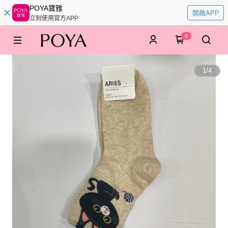
POYA寶雅
開啟APP
立刻使用官方APP
0
1
/
4