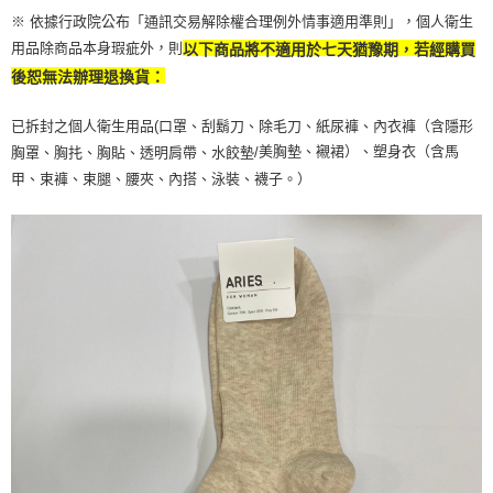
※ 依據行政院公布「通訊交易解除權合理例外情事適用準則」，個人衛生
用品除商品本身瑕疵外，則
以下商品將不適用於七天猶豫期，若經購買
後恕無法辦理退換貨：
已拆封之個人衛生用品(口罩、刮鬍刀、除毛刀、紙尿褲、內衣褲（含隱形
美胸墊、襯裙）、塑身衣（含馬
胸罩、胸扥、胸貼、透明肩帶、水餃墊/
甲、束褲、束腿、腰夾、內搭、泳裝、襪子。）