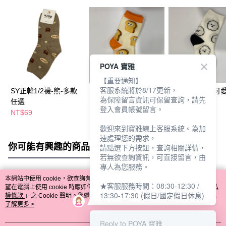
POYA 寶雅
【重要通知】
客服系統將於8/17更新，
SY正韓1/2襪-熊-多款
SY正韓1/2襪-多款任選
SY正韓1/2襪-可
為保障留言資訊可保留查詢，請先
任選
多款任選
登入會員帳號留言。
NT$69
NT$69
NT$69
歡迎來到寶雅線上客服系統。為加
速處理您的需求，
你可能有興趣的商品
全站排行
請點選下方按鈕，查詢相關詳情，
若無欲查詢資訊，可直接留言，由
專人為您服務。
本網站中使用 cookie，欲查詢有關本網站使用 cookie 方式之詳情，及若您不希
★客服服務時間：08:30-12:30 /
熱門標籤
望在電腦上使用 cookie 時應如何變更電腦的 cookie 設定，請參閱本網站「
隱私
13:30-17:30 (假日/國定假日休息)
權條款
」之 Cookie 聲明。您繼續使用本網站即表示您同意本公司得按本網站使
用條款之 Cookie 聲明使用 cookie。
了解更多 >
Reply to POYA 寶雅