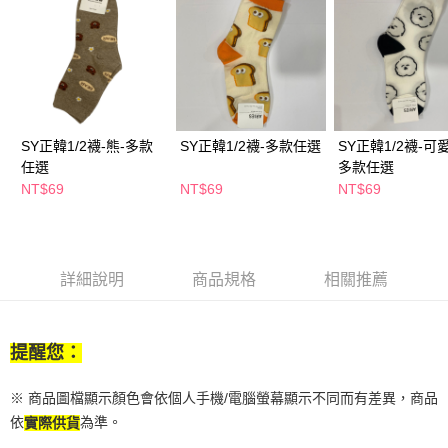
２．訂單成立數日內，您將收到繳費通知簡訊。
每筆NT$65，滿NT$390(含以上)免運費
３．收到繳費通知簡訊後14天內，點擊此簡訊中的連結，可透過四大超商／
ATM／網路銀行／等多元方式進行付款，方視為交易完成。
萊爾富取貨付款
※ 請注意：結帳手續完成當下不需立刻繳費，但若您需要取消訂單，請聯絡
每筆NT$65，滿NT$490(含以上)免運費
購買商品的店家。未經商家同意取消之訂單仍視為有效，需透過AFTEE先享
後付繳納相關費用。
付款後萊爾富取貨
※ 交易是否成功請以「AFTEE先享後付 」之結帳頁面顯示為準，若有關於
是否繳費成功／繳費後需取消欲退款等相關疑問，請聯繫「AFTEE先享後付
SY正韓1/2襪-熊-多款
SY正韓1/2襪-多款任選
SY正韓1/2襪-可
每筆NT$65，滿NT$490(含以上)免運費
客戶支援中心」
https://netprotections.freshdesk.com/support/home
任選
多款任選
7-11取貨付款
NT$69
NT$69
NT$69
【注意事項】
１．透過由恩沛科技股份有限公司提供之「AFTEE先享後付」服務完成之交
每筆NT$65，滿NT$490(含以上)免運費
易，需依本服務之必要範圍內提供個人資料，並將交易相關給付款項請求債
權轉讓予恩沛科技股份有限公司。
付款後7-11取貨
２．關於個人資料處理事宜，請瀏覽以下網址：
每筆NT$65，滿NT$490(含以上)免運費
詳細說明
商品規格
相關推薦
https://aftee.tw/terms/#terms3
３．未成年的使用者請事先徵得法定代理人或監護人之同意方可使用
宅配(本島)
「AFTEE先享後付」，若未經同意申辦者引起之損失，本公司不負相關責
任。
每筆NT$100，滿NT$790(含以上)免運費
提醒您：
４．使用「AFTEE先享後付」時，將依據個別帳號之用戶狀況，依本公司即
時審查核予不同之上限額度；若仍有額度不足之情形，本公司將視審查結果
付款後寶雅門市自取(由倉庫統一出貨)
請求用戶進行身份認證。
※ 商品圖檔顯示顏色會依個人手機/電腦螢幕顯示不同而有差異，商品
每筆NT$80，滿NT$290(含以上)免運費
５．嚴禁一人註冊多個帳號或使用他人資訊註冊。若發現惡意使用之情形，
依
為準。
實際供貨
恩沛科技股份有限公司將有權停止該用戶之使用額度並採取法律行動。