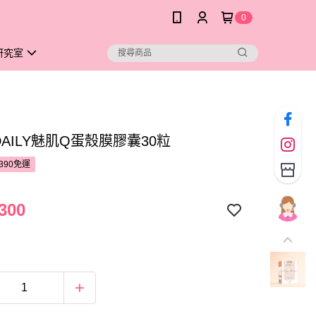
0
研究室
DAILY魅肌Q蛋殼膜膠囊30粒
390免運
300