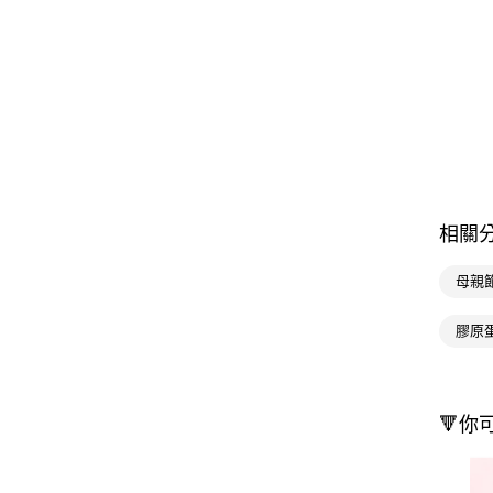
相關
母親
膠原
🔻你