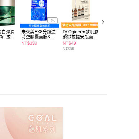
讓予恩沛科技股份有限公司。
個人資料處理事宜，請瀏覽以下網址：
1取貨
ee.tw/terms/#terms3
5，滿NT$490(含以上)免運費
年的使用者請事先徵得法定代理人或監護人之同意方可使用
E先享後付」，若未經同意申辦者引起之損失，本公司不負相關責
蛋白彈潤
未來美EX8分鐘逆
Dr.Ogiderm歐肌恩
DR.WU維他命A保
AFTEE先享後付」時，將依據個別帳號之用戶狀況，依本公司
0g-滋潤
時空膠囊面膜3入-
緊緻拉提安瓶面膜
濕修復膠囊面膜4
00，滿NT$790(含以上)免運費
保濕
30ml
片
核予不同之上限額度；若仍有額度不足之情形，本公司將視審查
NT$399
NT$49
NT$299
用戶進行身份認證。
NT$59
NT$399
門市自取(由倉庫統一出貨)
一人註冊多個帳號或使用他人資訊註冊。若發現惡意使用之情
0，滿NT$290(含以上)免運費
科技股份有限公司將有權停止該用戶之使用額度並採取法律行