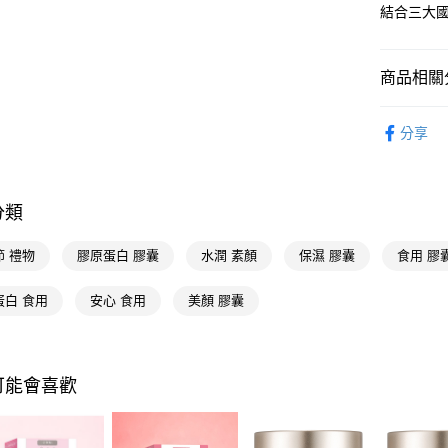
結合三大
相關說明
【關於「A
即享券
AFTEE
商品相關分
便利好安
１．簡單
２．便利
醫療/保健
運送方式
３．安心
分享
📢主題活動
全家取貨
【「AFT
倍回饋
每筆NT$6
１．於結帳
📢主題活動
付」結帳
分類
付款後全
２．訂單
３．收到繳
每筆NT$6
節 禮物
膠原蛋白 膠囊
水潤 素顏
保濕 膠囊
食用 膠
／ATM／
※ 請注意
萊爾富取
絡購買商品
蛋白 食用
安心 食用
美顏 膠囊
先享後付
每筆NT$6
※ 交易是
是否繳費成
付款後萊
付客戶支
每筆NT$6
可能會喜歡
【注意事
7-11取貨
１．透過由
交易，需
每筆NT$6