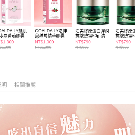
求債權轉
２．關於
付款後7-1
https://aft
每筆NT$6
３．未成
「AFTE
宅配(本島)
任。
OALDAILY魅肌
GOALDAILY洛神
泊美膠原蛋白彈潤
泊美膠原
４．使用「
冰晶番茄膠囊30
蔓越莓精華膠囊30
抗皺臉霜50g-清爽
抗皺臉霜5
每筆NT$1
粒
型
型
即時審查
$1,300
NT$1,000
NT$790
NT$790
結果請求
$1,390
NT$1,390
NT$930
NT$930
付款後寶雅
５．嚴禁
每筆NT$8
形，恩沛
動。
說明
相關推薦