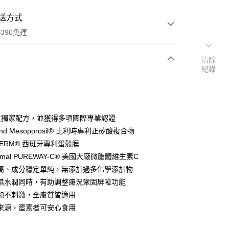
送方式
390免運
清除
紀錄
次付款
付款
大獨家配方，並獲得多項國際專業認證
lend Mesoporosil® 比利時專利正矽酸複合物
DERM® 西班牙專利蛋殼膜
osomal PUREWAY-C® 美國大廠微脂體維生素C
高、成分穩定單純，無添加過多化學添加物
濕水潤同時，有助調整膚況鞏固屏障功能
和不刺激，全膚質皆適用
來源，蛋素者可安心食用
y
享後付