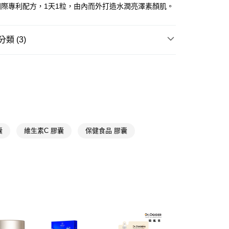
國際專利配方，1天1粒，由內而外打造水潤亮澤素顏肌。
FTEE先享後付」】
先享後付是「在收到商品之後才付款」的支付方式。 讓您購物簡單
類 (3)
心！
：不需註冊會員、不需綁卡、不需儲值。
：只要手機號碼，簡訊認證，即可結帳。
美顏/膠原蛋白
：先確認商品／服務後，再付款。
📢
👑精緻出遊指南 08/05-08/18
滿$688享點數8%
付款
EE先享後付」結帳流程】
5，滿NT$390(含以上)免運費
方式選擇「AFTEE先享後付」後，將跳轉至「AFTEE先享後
📢
👑精緻出遊指南 08/05-08/18
隨身防護中
頁面，進行簡訊認證並確認金額後，即可完成結帳。
家取貨
成立數日內，您將收到繳費通知簡訊。
費通知簡訊後14天內，點擊此簡訊中的連結，可透過四大超商
5，滿NT$390(含以上)免運費
囊
維生素C 膠囊
保健食品 膠囊
網路銀行／等多元方式進行付款，方視為交易完成。
：結帳手續完成當下不需立刻繳費，但若您需要取消訂單，請聯
貨付款
的店家。未經商家同意取消之訂單仍視為有效，需透過AFTEE
繳納相關費用。
5，滿NT$490(含以上)免運費
否成功請以「AFTEE先享後付 」之結帳頁面顯示為準，若有關於
功／繳費後需取消欲退款等相關疑問，請聯繫「AFTEE先享後
爾富取貨
援中心」
https://netprotections.freshdesk.com/support/home
5，滿NT$490(含以上)免運費
項】
付款
恩沛科技股份有限公司提供之「AFTEE先享後付」服務完成之
依本服務之必要範圍內提供個人資料，並將交易相關給付款項請
5，滿NT$490(含以上)免運費