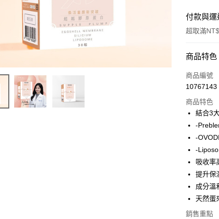
付款與運
超取滿NT$
付款方式
商品特色
POYA支付
商品編號
10767143
信用卡一
商品特色
超商取貨
結合3
-Preb
LINE Pay
-OVO
Apple Pay
-Lip
吸收率
街口支付
提升保
悠遊付
成分溫
天然蛋
Google Pa
銷售重點
AFTEE先