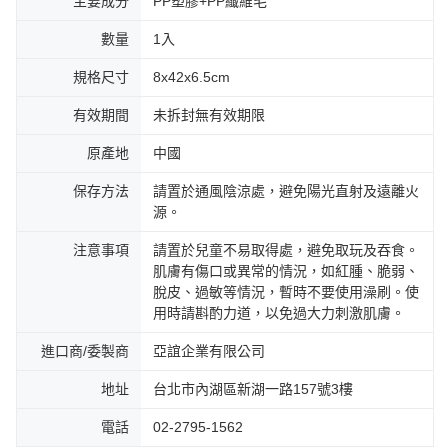
主要成分
PP塑膠+PP纖維毛
數量
1入
規格尺寸
8x42x6.5cm
有效期間
未拆封無有效期限
原產地
中國
保存方法
請置於通風陰涼處，避免陽光直射及遠離火
源。
注意事項
請置於兒童不易取得處，避免取玩及吞食。
肌膚有傷口或異常的情況，如紅腫、脆弱、
脫皮、過敏等情況，暫時不要使用澡刷。使
用時請斟酌力道，以免過大力刺激肌膚。
進口商/委製商
亞誼企業有限公司
地址
台北市內湖區新湖一路157號3樓
電話
02-2795-1562