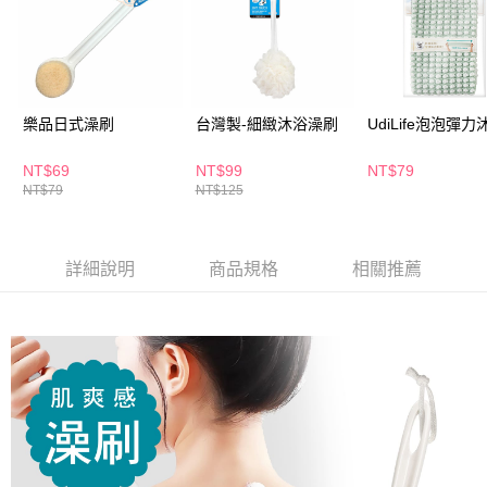
後付繳納相關費用。
※ 交易是否成功請以「AFTEE先享後付 」之結帳頁面顯示為準，若有關於
是否繳費成功／繳費後需取消欲退款等相關疑問，請聯繫「AFTEE先享後付
客戶支援中心」
https://netprotections.freshdesk.com/support/home
【注意事項】
樂品日式澡刷
台灣製-細緻沐浴澡刷
UdiLife泡泡彈
１．透過由恩沛科技股份有限公司提供之「AFTEE先享後付」服務完成之交
易，需依本服務之必要範圍內提供個人資料，並將交易相關給付款項請求債
權轉讓予恩沛科技股份有限公司。
NT$69
NT$99
NT$79
２．關於個人資料處理事宜，請瀏覽以下網址：
NT$79
NT$125
https://aftee.tw/terms/#terms3
３．未成年的使用者請事先徵得法定代理人或監護人之同意方可使用
「AFTEE先享後付」，若未經同意申辦者引起之損失，本公司不負相關責
任。
詳細說明
商品規格
相關推薦
４．使用「AFTEE先享後付」時，將依據個別帳號之用戶狀況，依本公司即
時審查核予不同之上限額度；若仍有額度不足之情形，本公司將視審查結果
請求用戶進行身份認證。
５．嚴禁一人註冊多個帳號或使用他人資訊註冊。若發現惡意使用之情形，
恩沛科技股份有限公司將有權停止該用戶之使用額度並採取法律行動。