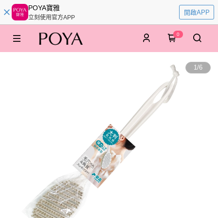
POYA寶雅
開啟APP
立刻使用官方APP
0
1
/
6