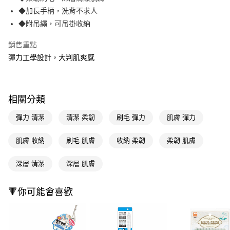
◆加長手柄，洗背不求人
街口支付
◆附吊繩，可吊掛收納
悠遊付
銷售重點
Google Pay
彈力工學設計，大判肌爽感
AFTEE先享後付
相關說明
【關於「AFTEE先享後付」】
相關分類
即享券
AFTEE先享後付是「在收到商品之後才付款」的支付方式。 讓您購物簡單
便利好安心！
彈力 清潔
清潔 柔韌
刷毛 彈力
肌膚 彈力
１．簡單：不需註冊會員、不需綁卡、不需儲值。
運送方式
２．便利：只要手機號碼，簡訊認證，即可結帳。
肌膚 收納
刷毛 肌膚
收納 柔韌
柔韌 肌膚
３．安心：先確認商品／服務後，再付款。
宅配(本島)
每筆NT$100，滿NT$790(含以上)免運費
【「AFTEE先享後付」結帳流程】
深層 清潔
深層 肌膚
１．於結帳方式選擇「AFTEE先享後付」後，將跳轉至「AFTEE先享後付」
結帳頁面，進行簡訊認證並確認金額後，即可完成結帳。
２．訂單成立數日內，您將收到繳費通知簡訊。
🔻你可能會喜歡
３．收到繳費通知簡訊後14天內，點擊此簡訊中的連結，可透過四大超商／
ATM／網路銀行／等多元方式進行付款，方視為交易完成。
※ 請注意：結帳手續完成當下不需立刻繳費，但若您需要取消訂單，請聯絡
購買商品的店家。未經商家同意取消之訂單仍視為有效，需透過AFTEE先享