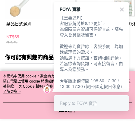
POYA 寶雅
【重要通知】
客服系統將於8/17更新，
樂品日式澡刷
台灣製-細緻沐浴澡刷
UdiLife泡泡彈
為保障留言資訊可保留查詢，請先
登入會員帳號留言。
NT$69
NT$99
NT$79
NT$79
NT$125
歡迎來到寶雅線上客服系統。為加
速處理您的需求，
你可能有興趣的商品
全站排行
請點選下方按鈕，查詢相關詳情，
若無欲查詢資訊，可直接留言，由
專人為您服務。
本網站中使用 cookie，欲查詢有關本網站使用 cookie 方式之詳情，及若您不希
★客服服務時間：08:30-12:30 /
熱門標籤
望在電腦上使用 cookie 時應如何變更電腦的 cookie 設定，請參閱本網站「
隱私
13:30-17:30 (假日/國定假日休息)
權條款
」之 Cookie 聲明。您繼續使用本網站即表示您同意本公司得按本網站使
用條款之 Cookie 聲明使用 cookie。
了解更多 >
Reply to POYA 寶雅
我知道了