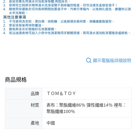
顯示電腦版詳細說明
商品規格
品牌
ＴＯＭ＆ＴＯＹ
材質
表布：聚酯纖維86％ 彈性纖維14％ 裡布：
聚酯纖維100％
產地
中國