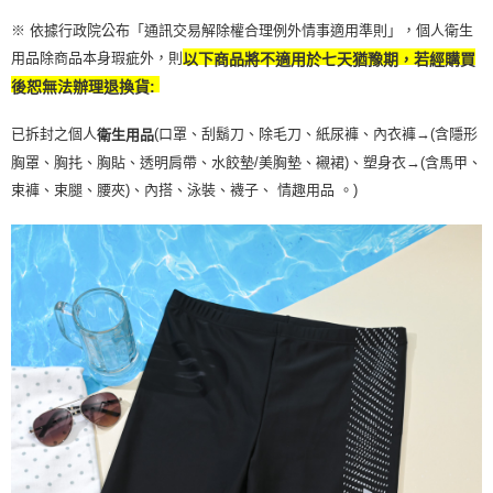
※ 依據行政院公布「通訊交易解除權合理例外情事適用準則」，個人衛生
用品除商品本身瑕疵外，則
以下商品將不適用於七天猶豫期，若經購買
後恕無法辦理退換貨:
已拆封之個人
(口罩、刮鬍刀、除毛刀、紙尿褲、內衣褲→(含隱形
衛生用品
胸罩、胸扥、胸貼、透明肩帶、水餃墊/美胸墊、襯裙)、塑身衣
→
(含馬甲、
束褲、束腿、腰夾
)
、內搭、泳裝、襪子、 情趣用品 。)