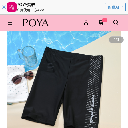
POYA寶雅
開啟APP
立刻使用官方APP
0
1
/
3