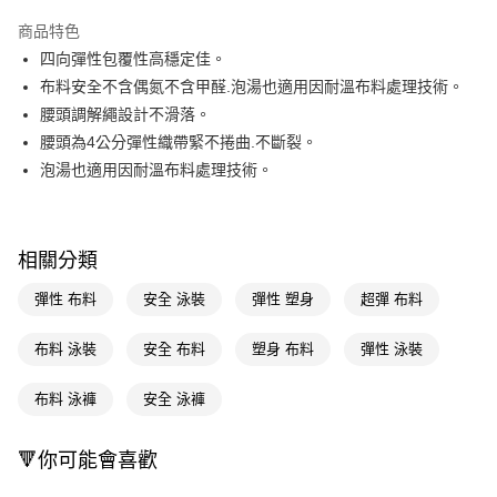
超商取貨付款
商品特色
LINE Pay
四向彈性包覆性高穩定佳。
布料安全不含偶氮不含甲醛.泡湯也適用因耐溫布料處理技術。
Apple Pay
腰頭調解繩設計不滑落。
街口支付
腰頭為4公分彈性織帶緊不捲曲.不斷裂。
泡湯也適用因耐溫布料處理技術。
悠遊付
Google Pay
AFTEE先享後付
相關分類
相關說明
彈性 布料
安全 泳裝
彈性 塑身
超彈 布料
【關於「AFTEE先享後付」】
即享券
AFTEE先享後付是「在收到商品之後才付款」的支付方式。 讓您購物簡單
布料 泳裝
安全 布料
塑身 布料
彈性 泳裝
便利好安心！
１．簡單：不需註冊會員、不需綁卡、不需儲值。
運送方式
２．便利：只要手機號碼，簡訊認證，即可結帳。
布料 泳褲
安全 泳褲
３．安心：先確認商品／服務後，再付款。
全家取貨付款
每筆NT$65，滿NT$390(含以上)免運費
【「AFTEE先享後付」結帳流程】
🔻你可能會喜歡
１．於結帳方式選擇「AFTEE先享後付」後，將跳轉至「AFTEE先享後付」
付款後全家取貨
結帳頁面，進行簡訊認證並確認金額後，即可完成結帳。