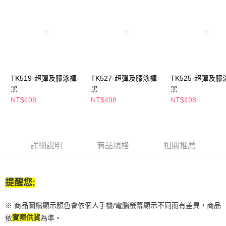
２．訂單成立數日內，您將收到繳費通知簡訊。
每筆NT$65，滿NT$390(含以上)免運費
３．收到繳費通知簡訊後14天內，點擊此簡訊中的連結，可透過四大超商／
ATM／網路銀行／等多元方式進行付款，方視為交易完成。
萊爾富取貨付款
※ 請注意：結帳手續完成當下不需立刻繳費，但若您需要取消訂單，請聯絡
每筆NT$65，滿NT$490(含以上)免運費
購買商品的店家。未經商家同意取消之訂單仍視為有效，需透過AFTEE先享
後付繳納相關費用。
付款後萊爾富取貨
※ 交易是否成功請以「AFTEE先享後付 」之結帳頁面顯示為準，若有關於
是否繳費成功／繳費後需取消欲退款等相關疑問，請聯繫「AFTEE先享後付
每筆NT$65，滿NT$490(含以上)免運費
TK519-超彈及膝泳褲-
TK527-超彈及膝泳褲-
TK525-超彈及膝
客戶支援中心」
https://netprotections.freshdesk.com/support/home
黑
黑
黑
7-11取貨付款
【注意事項】
NT$498
NT$498
NT$498
１．透過由恩沛科技股份有限公司提供之「AFTEE先享後付」服務完成之交
每筆NT$65，滿NT$490(含以上)免運費
易，需依本服務之必要範圍內提供個人資料，並將交易相關給付款項請求債
權轉讓予恩沛科技股份有限公司。
付款後7-11取貨
２．關於個人資料處理事宜，請瀏覽以下網址：
每筆NT$65，滿NT$490(含以上)免運費
https://aftee.tw/terms/#terms3
詳細說明
商品規格
相關推薦
３．未成年的使用者請事先徵得法定代理人或監護人之同意方可使用
宅配(本島)
「AFTEE先享後付」，若未經同意申辦者引起之損失，本公司不負相關責
任。
每筆NT$100，滿NT$790(含以上)免運費
４．使用「AFTEE先享後付」時，將依據個別帳號之用戶狀況，依本公司即
提醒您:
時審查核予不同之上限額度；若仍有額度不足之情形，本公司將視審查結果
付款後寶雅門市自取(由倉庫統一出貨)
請求用戶進行身份認證。
每筆NT$80，滿NT$290(含以上)免運費
※ 商品圖檔顯示顏色會依個人手機/電腦螢幕顯示不同而有差異，商品
５．嚴禁一人註冊多個帳號或使用他人資訊註冊。若發現惡意使用之情形，
恩沛科技股份有限公司將有權停止該用戶之使用額度並採取法律行動。
依
實際供貨
為準。