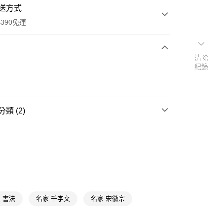
送方式
390免運
清除
紀錄
次付款
付款
類 (2)
其他文具用品
教具/圖書/繪本
其他圖書/繪本/教具
y
 書法
名家 千字文
名家 宋徽宗
享後付