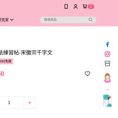
0
研究室
法練習帖-宋徽宗千字文
390免運
50