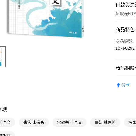
付款與運
超取滿NT$
付款方式
商品特色
POYA支付
商品編號
10760292
信用卡一
超商取貨
商品相關分
LINE Pay
文具用品
分享
Apple Pay
玩具休閒
街口支付
悠遊付
分類
Google Pa
 千字文
書法 宋徽宗
宋徽宗 千字文
書法 練習帖
名家
AFTEE先
 練習帖