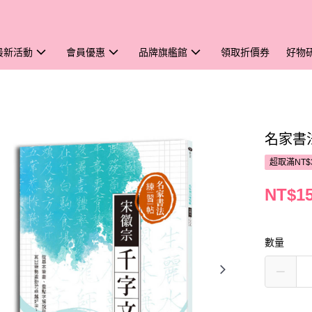
最新活動
會員優惠
品牌旗艦館
領取折價券
好物
名家書
超取滿NT$
NT$1
數量