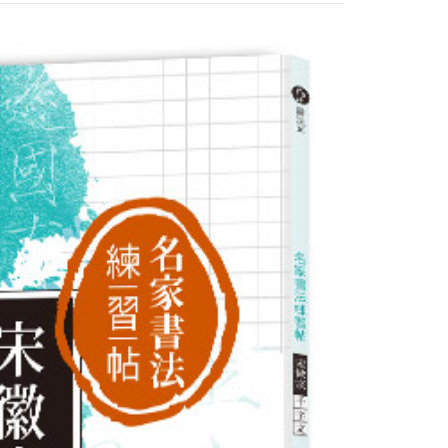
個人資料處理事宜，請瀏覽以下網址：
1取貨
ee.tw/terms/#terms3
5，滿NT$490(含以上)免運費
年的使用者請事先徵得法定代理人或監護人之同意方可使用
E先享後付」，若未經同意申辦者引起之損失，本公司不負相關責
AFTEE先享後付」時，將依據個別帳號之用戶狀況，依本公司
00，滿NT$790(含以上)免運費
核予不同之上限額度；若仍有額度不足之情形，本公司將視審查
用戶進行身份認證。
門市自取(由倉庫統一出貨)
一人註冊多個帳號或使用他人資訊註冊。若發現惡意使用之情
0，滿NT$290(含以上)免運費
科技股份有限公司將有權停止該用戶之使用額度並採取法律行