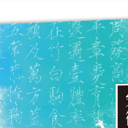
２．關於
付款後7-1
https://aft
每筆NT$6
３．未成
「AFTE
宅配(本島)
任。
４．使用「
每筆NT$1
即時審查
結果請求
付款後寶雅
５．嚴禁
每筆NT$8
形，恩沛
動。