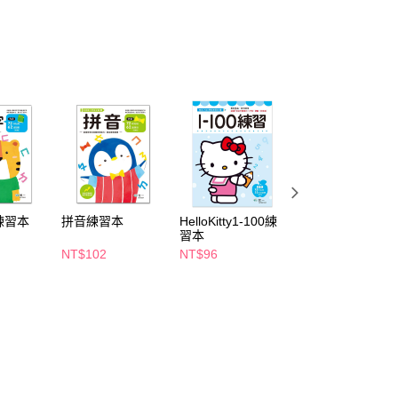
FTEE先享後付」】
先享後付是「在收到商品之後才付款」的支付方式。 讓您購物簡單
心！
：不需註冊會員、不需綁卡、不需儲值。
：只要手機號碼，簡訊認證，即可結帳。
：先確認商品／服務後，再付款。
付款
EE先享後付」結帳流程】
5，滿NT$390(含以上)免運費
方式選擇「AFTEE先享後付」後，將跳轉至「AFTEE先享後
頁面，進行簡訊認證並確認金額後，即可完成結帳。
家取貨
成立數日內，您將收到繳費通知簡訊。
費通知簡訊後14天內，點擊此簡訊中的連結，可透過四大超商
5，滿NT$390(含以上)免運費
網路銀行／等多元方式進行付款，方視為交易完成。
練習本
拼音練習本
HelloKitty1-100練
認識時間練習本
：結帳手續完成當下不需立刻繳費，但若您需要取消訂單，請聯
習本
貨付款
的店家。未經商家同意取消之訂單仍視為有效，需透過AFTEE
NT$102
NT$96
NT$102
繳納相關費用。
5，滿NT$490(含以上)免運費
否成功請以「AFTEE先享後付 」之結帳頁面顯示為準，若有關於
功／繳費後需取消欲退款等相關疑問，請聯繫「AFTEE先享後
爾富取貨
援中心」
https://netprotections.freshdesk.com/support/home
5，滿NT$490(含以上)免運費
項】
付款
恩沛科技股份有限公司提供之「AFTEE先享後付」服務完成之
依本服務之必要範圍內提供個人資料，並將交易相關給付款項請
5，滿NT$490(含以上)免運費
讓予恩沛科技股份有限公司。