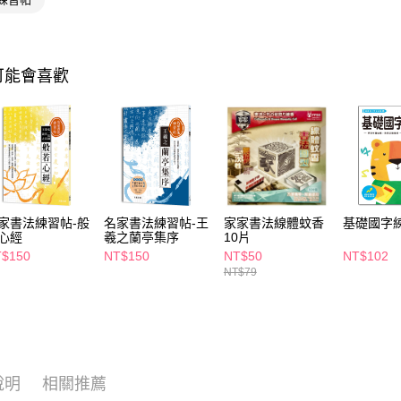
相關說明
【關於「A
即享券
AFTEE
便利好安
１．簡單
可能會喜歡
２．便利
運送方式
３．安心
全家取貨
【「AFT
每筆NT$6
１．於結帳
付」結帳
付款後全
２．訂單
３．收到繳
每筆NT$6
／ATM／
家書法練習帖-般
名家書法練習帖-王
家家書法線體蚊香
基礎國字
※ 請注意
心經
羲之蘭亭集序
10片
萊爾富取
絡購買商品
$150
NT$150
NT$50
NT$102
先享後付
每筆NT$6
NT$79
※ 交易是
是否繳費成
付款後萊
付客戶支
每筆NT$6
【注意事
7-11取貨
１．透過由
交易，需
每筆NT$6
說明
相關推薦
求債權轉