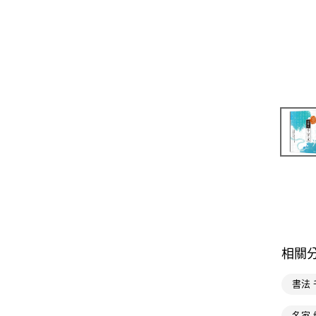
相關
書法
名家