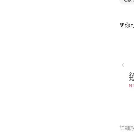
🔻你
名
若
NT
詳細