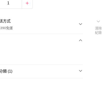
送方式
390免運
清除
紀錄
次付款
付款
類 (1)
筆/尺類