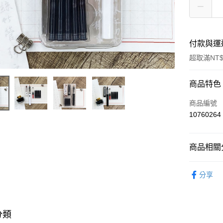
付款與運
超取滿NT$
付款方式
商品特色
POYA支付
商品編號
10760264
信用卡一
超商取貨
商品相關分
LINE Pay
文具用品
分享
Apple Pay
街口支付
悠遊付
分類