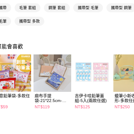
Google Pa
攜帶
毛筆 套組
鋼筆 套組
攜帶型 毛筆
攜帶型 鋼筆
AFTEE先
毛筆
攜帶型 多款
相關說明
【關於「A
即享券
AFTEE
便利好安
１．簡單
可能會喜歡
２．便利
運送方式
３．安心
全家取貨
【「AFT
每筆NT$6
１．於結帳
付」結帳
付款後全
２．訂單
３．收到繳
每筆NT$6
／ATM／
意鉛筆袋-多款任
麻布手提
吉伊卡哇鉛筆蓋
蠟筆小新
※ 請注意
袋-21*22.5cm-多
組-5入(兩款任選)
形-多款任
萊爾富取
絡購買商品
款任選
T$59
NT$119
NT$125
NT$250
先享後付
每筆NT$6
※ 交易是
是否繳費成
付款後萊
付客戶支
每筆NT$6