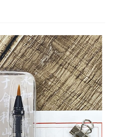
項】
付款
恩沛科技股份有限公司提供之「AFTEE先享後付」服務完成之
依本服務之必要範圍內提供個人資料，並將交易相關給付款項請
5，滿NT$490(含以上)免運費
讓予恩沛科技股份有限公司。
個人資料處理事宜，請瀏覽以下網址：
1取貨
ee.tw/terms/#terms3
5，滿NT$490(含以上)免運費
年的使用者請事先徵得法定代理人或監護人之同意方可使用
E先享後付」，若未經同意申辦者引起之損失，本公司不負相關責
AFTEE先享後付」時，將依據個別帳號之用戶狀況，依本公司
00，滿NT$790(含以上)免運費
核予不同之上限額度；若仍有額度不足之情形，本公司將視審查
用戶進行身份認證。
門市自取(由倉庫統一出貨)
一人註冊多個帳號或使用他人資訊註冊。若發現惡意使用之情
0，滿NT$290(含以上)免運費
科技股份有限公司將有權停止該用戶之使用額度並採取法律行