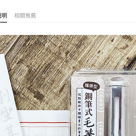
【注意事
7-11取貨
１．透過由
交易，需
每筆NT$6
說明
相關推薦
求債權轉
２．關於
付款後7-1
https://aft
每筆NT$6
３．未成
「AFTE
宅配(本島)
任。
４．使用「
每筆NT$1
即時審查
結果請求
付款後寶雅
５．嚴禁
每筆NT$8
形，恩沛
動。