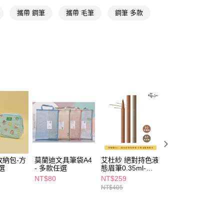
y
攜帶 鋼筆
攜帶 毛筆
鋼筆 多款
享後付
FTEE先享後付」】
先享後付是「在收到商品之後才付款」的支付方式。 讓您購物簡單
心！
：不需註冊會員、不需綁卡、不需儲值。
：只要手機號碼，簡訊認證，即可結帳。
：先確認商品／服務後，再付款。
付款
EE先享後付」結帳流程】
5，滿NT$390(含以上)免運費
方式選擇「AFTEE先享後付」後，將跳轉至「AFTEE先享後
頁面，進行簡訊認證並確認金額後，即可完成結帳。
家取貨
成立數日內，您將收到繳費通知簡訊。
費通知簡訊後14天內，點擊此簡訊中的連結，可透過四大超商
5，滿NT$390(含以上)免運費
網路銀行／等多元方式進行付款，方視為交易完成。
收納包-方
莫蘭迪文具筆袋A4
艾杜紗 絕對持色液
蠟筆小新矽膠零錢
：結帳手續完成當下不需立刻繳費，但若您需要取消訂單，請聯
選
- 多款任選
態眉筆0.35ml-多
包-多款任選
貨付款
的店家。未經商家同意取消之訂單仍視為有效，需透過AFTEE
款任選
NT$80
NT$259
NT$290
繳納相關費用。
5，滿NT$490(含以上)免運費
NT$405
否成功請以「AFTEE先享後付 」之結帳頁面顯示為準，若有關於
功／繳費後需取消欲退款等相關疑問，請聯繫「AFTEE先享後
爾富取貨
援中心」
https://netprotections.freshdesk.com/support/home
5，滿NT$490(含以上)免運費