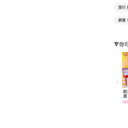
旅行 
鋼筆 
🔻你
創
選
N