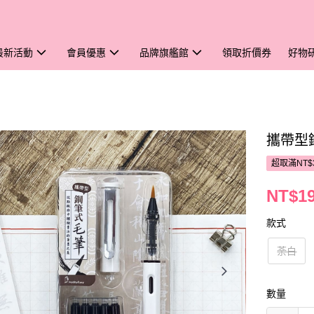
最新活動
會員優惠
品牌旗艦館
領取折價券
好物
攜帶型
超取滿NT$
NT$1
款式
荼白
數量