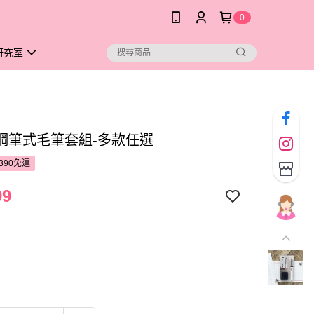
0
研究室
鋼筆式毛筆套組-多款任選
390免運
99