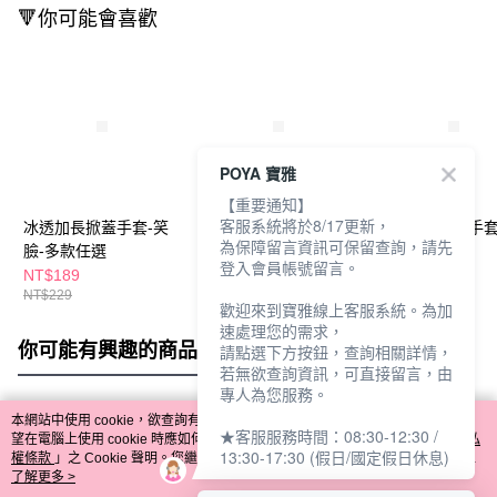
🔻你可能會喜歡
POYA 寶雅
【重要通知】
客服系統將於8/17更新，
冰透加長掀蓋手套-笑
GK冰絲涼感加長手套-
冰透加長掀蓋手套
為保障留言資訊可保留查詢，請先
臉-多款任選
錶洞-多款任選
瘦-多款任選
登入會員帳號留言。
NT$189
NT$179
NT$189
NT$229
NT$199
NT$229
歡迎來到寶雅線上客服系統。為加
速處理您的需求，
你可能有興趣的商品
全站排行
請點選下方按鈕，查詢相關詳情，
若無欲查詢資訊，可直接留言，由
專人為您服務。
本網站中使用 cookie，欲查詢有關本網站使用 cookie 方式之詳情，及若您不希
★客服服務時間：08:30-12:30 /
熱門標籤
望在電腦上使用 cookie 時應如何變更電腦的 cookie 設定，請參閱本網站「
隱私
13:30-17:30 (假日/國定假日休息)
權條款
」之 Cookie 聲明。您繼續使用本網站即表示您同意本公司得按本網站使
用條款之 Cookie 聲明使用 cookie。
了解更多 >