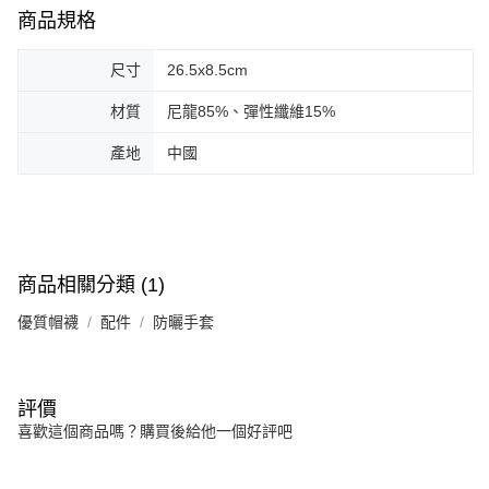
商品規格
尺寸
26.5x8.5cm
材質
尼龍85%、彈性纖維15%
產地
中國
商品相關分類 (1)
優質帽襪
配件
防曬手套
評價
喜歡這個商品嗎？購買後給他一個好評吧