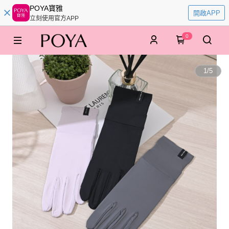
POYA寶雅
開啟APP
立刻使用官方APP
0
1
/
5