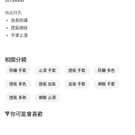
10759300
超商取貨付款
商品特色
LINE Pay
加長防護
透氣網狀
Apple Pay
手掌止滑
街口支付
悠遊付
相關分類
Google Pay
防曬 手套
止滑 手套
透氣 手套
防曬 多色
AFTEE先享後付
相關說明
透氣 多色
透氣 加長
加長 手套
網眼 手套
【關於「AFTEE先享後付」】
即享券
AFTEE先享後付是「在收到商品之後才付款」的支付方式。 讓您購物簡單
透氣 多款
網眼 止滑
便利好安心！
１．簡單：不需註冊會員、不需綁卡、不需儲值。
運送方式
２．便利：只要手機號碼，簡訊認證，即可結帳。
🔻你可能會喜歡
３．安心：先確認商品／服務後，再付款。
全家取貨付款
每筆NT$65，滿NT$390(含以上)免運費
【「AFTEE先享後付」結帳流程】
１．於結帳方式選擇「AFTEE先享後付」後，將跳轉至「AFTEE先享後付」