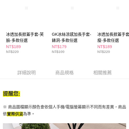
付款後全家取貨
結帳頁面，進行簡訊認證並確認金額後，即可完成結帳。
２．訂單成立數日內，您將收到繳費通知簡訊。
每筆NT$65，滿NT$390(含以上)免運費
３．收到繳費通知簡訊後14天內，點擊此簡訊中的連結，可透過四大超商／
ATM／網路銀行／等多元方式進行付款，方視為交易完成。
萊爾富取貨付款
※ 請注意：結帳手續完成當下不需立刻繳費，但若您需要取消訂單，請聯絡
每筆NT$65，滿NT$490(含以上)免運費
購買商品的店家。未經商家同意取消之訂單仍視為有效，需透過AFTEE先享
後付繳納相關費用。
冰透加長掀蓋手套-笑
GK冰絲涼感加長手套-
冰透加長掀蓋手套
付款後萊爾富取貨
※ 交易是否成功請以「AFTEE先享後付 」之結帳頁面顯示為準，若有關於
臉-多款任選
錶洞-多款任選
瘦-多款任選
是否繳費成功／繳費後需取消欲退款等相關疑問，請聯繫「AFTEE先享後付
NT$189
NT$179
NT$189
每筆NT$65，滿NT$490(含以上)免運費
客戶支援中心」
https://netprotections.freshdesk.com/support/home
NT$229
NT$199
NT$229
7-11取貨付款
【注意事項】
１．透過由恩沛科技股份有限公司提供之「AFTEE先享後付」服務完成之交
每筆NT$65，滿NT$490(含以上)免運費
易，需依本服務之必要範圍內提供個人資料，並將交易相關給付款項請求債
詳細說明
商品規格
相關推薦
權轉讓予恩沛科技股份有限公司。
付款後7-11取貨
２．關於個人資料處理事宜，請瀏覽以下網址：
每筆NT$65，滿NT$490(含以上)免運費
https://aftee.tw/terms/#terms3
３．未成年的使用者請事先徵得法定代理人或監護人之同意方可使用
提醒您:
宅配(本島)
「AFTEE先享後付」，若未經同意申辦者引起之損失，本公司不負相關責
任。
每筆NT$100，滿NT$790(含以上)免運費
４．使用「AFTEE先享後付」時，將依據個別帳號之用戶狀況，依本公司即
※ 商品圖檔顯示顏色會依個人手機/電腦螢幕顯示不同而有差異，商品
時審查核予不同之上限額度；若仍有額度不足之情形，本公司將視審查結果
付款後寶雅門市自取(由倉庫統一出貨)
依
為準。
實際供貨
請求用戶進行身份認證。
每筆NT$80，滿NT$290(含以上)免運費
５．嚴禁一人註冊多個帳號或使用他人資訊註冊。若發現惡意使用之情形，
恩沛科技股份有限公司將有權停止該用戶之使用額度並採取法律行動。