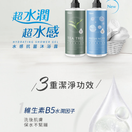
５．嚴禁一人註冊多個帳號或使用他人資訊註冊。若發現惡意使用之情形，
恩沛科技股份有限公司將有權停止該用戶之使用額度並採取法律行動。