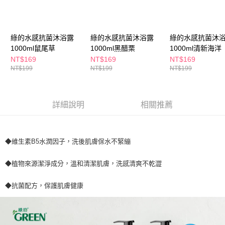
１．於結帳方式選擇「AFTEE先享後付」後，將跳轉至「AFTEE先享後付」
付款後全家取貨
結帳頁面，進行簡訊認證並確認金額後，即可完成結帳。
２．訂單成立數日內，您將收到繳費通知簡訊。
每筆NT$65，滿NT$390(含以上)免運費
３．收到繳費通知簡訊後14天內，點擊此簡訊中的連結，可透過四大超商／
綠的水感抗菌沐浴露
綠的水感抗菌沐浴露
綠的水感抗菌沐
ATM／網路銀行／等多元方式進行付款，方視為交易完成。
1000ml鼠尾草
1000ml黑醋栗
1000ml清新海洋
萊爾富取貨付款
※ 請注意：結帳手續完成當下不需立刻繳費，但若您需要取消訂單，請聯絡
NT$169
NT$169
NT$169
每筆NT$65，滿NT$490(含以上)免運費
購買商品的店家。未經商家同意取消之訂單仍視為有效，需透過AFTEE先享
NT$199
NT$199
NT$199
後付繳納相關費用。
付款後萊爾富取貨
※ 交易是否成功請以「AFTEE先享後付 」之結帳頁面顯示為準，若有關於
是否繳費成功／繳費後需取消欲退款等相關疑問，請聯繫「AFTEE先享後付
每筆NT$65，滿NT$490(含以上)免運費
客戶支援中心」
https://netprotections.freshdesk.com/support/home
詳細說明
相關推薦
7-11取貨付款
【注意事項】
１．透過由恩沛科技股份有限公司提供之「AFTEE先享後付」服務完成之交
每筆NT$65，滿NT$490(含以上)免運費
易，需依本服務之必要範圍內提供個人資料，並將交易相關給付款項請求債
◆維生素B5水潤因子，洗後肌膚保水不緊繃
權轉讓予恩沛科技股份有限公司。
付款後7-11取貨
２．關於個人資料處理事宜，請瀏覽以下網址：
每筆NT$65，滿NT$490(含以上)免運費
https://aftee.tw/terms/#terms3
◆植物來源潔淨成分，溫和清潔肌膚，洗感清爽不乾澀
３．未成年的使用者請事先徵得法定代理人或監護人之同意方可使用
宅配(本島)
「AFTEE先享後付」，若未經同意申辦者引起之損失，本公司不負相關責
◆抗菌配方，保護肌膚健康
任。
每筆NT$100，滿NT$790(含以上)免運費
４．使用「AFTEE先享後付」時，將依據個別帳號之用戶狀況，依本公司即
時審查核予不同之上限額度；若仍有額度不足之情形，本公司將視審查結果
付款後寶雅門市自取(由倉庫統一出貨)
請求用戶進行身份認證。
每筆NT$80，滿NT$290(含以上)免運費