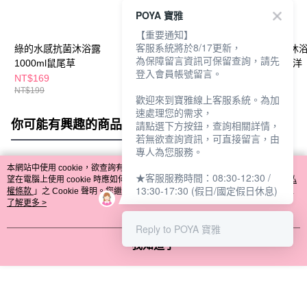
POYA 寶雅
【重要通知】
客服系統將於8/17更新，
綠的水感抗菌沐浴露
綠的水感抗菌沐浴露
綠的水感抗菌沐
為保障留言資訊可保留查詢，請先
1000ml鼠尾草
1000ml黑醋栗
1000ml清新海洋
登入會員帳號留言。
NT$169
NT$169
NT$169
NT$199
NT$199
NT$199
歡迎來到寶雅線上客服系統。為加
速處理您的需求，
你可能有興趣的商品
全站排行
請點選下方按鈕，查詢相關詳情，
若無欲查詢資訊，可直接留言，由
專人為您服務。
本網站中使用 cookie，欲查詢有關本網站使用 cookie 方式之詳情，及若您不希
★客服服務時間：08:30-12:30 /
熱門標籤
望在電腦上使用 cookie 時應如何變更電腦的 cookie 設定，請參閱本網站「
隱私
13:30-17:30 (假日/國定假日休息)
權條款
」之 Cookie 聲明。您繼續使用本網站即表示您同意本公司得按本網站使
用條款之 Cookie 聲明使用 cookie。
了解更多 >
Reply to POYA 寶雅
我知道了