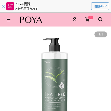
POYA寶雅
開啟APP
立刻使用官方APP
0
1
/
1