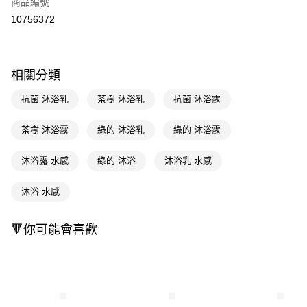
商品編號
信用卡一次付款
10756372
超商取貨付款
LINE Pay
相關分類
Apple Pay
抗菌 沐浴乳
茶樹 沐浴乳
抗菌 沐浴露
街口支付
茶樹 沐浴露
綠的 沐浴乳
綠的 沐浴露
悠遊付
沐浴露 水感
綠的 沐浴
沐浴乳 水感
Google Pay
AFTEE先享後付
沐浴 水感
相關說明
【關於「AFTEE先享後付」】
🔻你可能會喜歡
即享券
AFTEE先享後付是「在收到商品之後才付款」的支付方式。 讓您購物簡單
便利好安心！
１．簡單：不需註冊會員、不需綁卡、不需儲值。
運送方式
２．便利：只要手機號碼，簡訊認證，即可結帳。
３．安心：先確認商品／服務後，再付款。
全家取貨付款
每筆NT$65，滿NT$390(含以上)免運費
【「AFTEE先享後付」結帳流程】