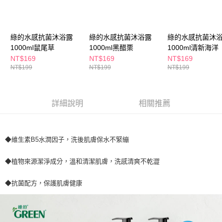
１．於結帳方式選擇「AFTEE先享後付」後，將跳轉至「AFTEE先享後付」
付款後全家取貨
結帳頁面，進行簡訊認證並確認金額後，即可完成結帳。
２．訂單成立數日內，您將收到繳費通知簡訊。
每筆NT$65，滿NT$390(含以上)免運費
３．收到繳費通知簡訊後14天內，點擊此簡訊中的連結，可透過四大超商／
綠的水感抗菌沐浴露
綠的水感抗菌沐浴露
綠的水感抗菌沐
ATM／網路銀行／等多元方式進行付款，方視為交易完成。
1000ml鼠尾草
1000ml黑醋栗
1000ml清新海洋
萊爾富取貨付款
※ 請注意：結帳手續完成當下不需立刻繳費，但若您需要取消訂單，請聯絡
NT$169
NT$169
NT$169
每筆NT$65，滿NT$490(含以上)免運費
購買商品的店家。未經商家同意取消之訂單仍視為有效，需透過AFTEE先享
NT$199
NT$199
NT$199
後付繳納相關費用。
付款後萊爾富取貨
※ 交易是否成功請以「AFTEE先享後付 」之結帳頁面顯示為準，若有關於
是否繳費成功／繳費後需取消欲退款等相關疑問，請聯繫「AFTEE先享後付
每筆NT$65，滿NT$490(含以上)免運費
客戶支援中心」
https://netprotections.freshdesk.com/support/home
詳細說明
相關推薦
7-11取貨付款
【注意事項】
１．透過由恩沛科技股份有限公司提供之「AFTEE先享後付」服務完成之交
每筆NT$65，滿NT$490(含以上)免運費
易，需依本服務之必要範圍內提供個人資料，並將交易相關給付款項請求債
◆維生素B5水潤因子，洗後肌膚保水不緊繃
權轉讓予恩沛科技股份有限公司。
付款後7-11取貨
２．關於個人資料處理事宜，請瀏覽以下網址：
每筆NT$65，滿NT$490(含以上)免運費
https://aftee.tw/terms/#terms3
◆植物來源潔淨成分，溫和清潔肌膚，洗感清爽不乾澀
３．未成年的使用者請事先徵得法定代理人或監護人之同意方可使用
宅配(本島)
「AFTEE先享後付」，若未經同意申辦者引起之損失，本公司不負相關責
◆抗菌配方，保護肌膚健康
任。
每筆NT$100，滿NT$790(含以上)免運費
４．使用「AFTEE先享後付」時，將依據個別帳號之用戶狀況，依本公司即
時審查核予不同之上限額度；若仍有額度不足之情形，本公司將視審查結果
付款後寶雅門市自取(由倉庫統一出貨)
請求用戶進行身份認證。
每筆NT$80，滿NT$290(含以上)免運費