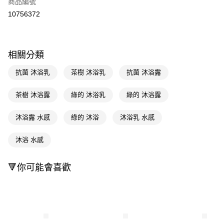
商品編號
信用卡一次付款
10756372
超商取貨付款
LINE Pay
相關分類
Apple Pay
抗菌 沐浴乳
茶樹 沐浴乳
抗菌 沐浴露
街口支付
茶樹 沐浴露
綠的 沐浴乳
綠的 沐浴露
悠遊付
沐浴露 水感
綠的 沐浴
沐浴乳 水感
Google Pay
AFTEE先享後付
沐浴 水感
相關說明
【關於「AFTEE先享後付」】
🔻你可能會喜歡
即享券
AFTEE先享後付是「在收到商品之後才付款」的支付方式。 讓您購物簡單
便利好安心！
１．簡單：不需註冊會員、不需綁卡、不需儲值。
運送方式
２．便利：只要手機號碼，簡訊認證，即可結帳。
３．安心：先確認商品／服務後，再付款。
全家取貨付款
每筆NT$65，滿NT$390(含以上)免運費
【「AFTEE先享後付」結帳流程】