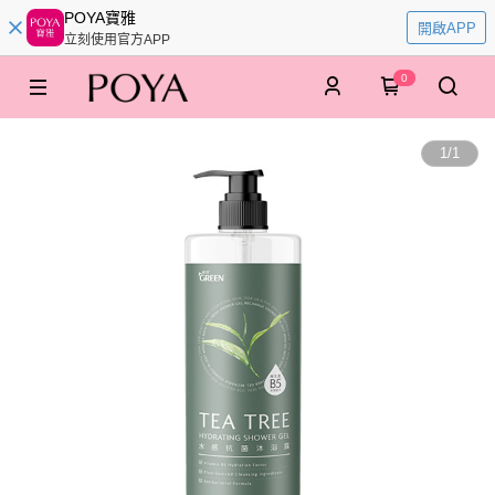
POYA寶雅
開啟APP
立刻使用官方APP
0
1
/
1