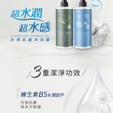
５．嚴禁一人註冊多個帳號或使用他人資訊註冊。若發現惡意使用之情形，
恩沛科技股份有限公司將有權停止該用戶之使用額度並採取法律行動。