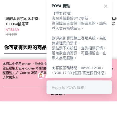
POYA 寶雅
【重要通知】
客服系統將於8/17更新，
綠的水感抗菌沐浴露
綠的水感抗菌沐浴露
綠的水感抗菌沐
為保障留言資訊可保留查詢，請先
1000ml鼠尾草
1000ml黑醋栗
1000ml清新海洋
登入會員帳號留言。
NT$169
NT$169
NT$169
NT$199
NT$199
NT$199
歡迎來到寶雅線上客服系統。為加
速處理您的需求，
你可能有興趣的商品
全站排行
請點選下方按鈕，查詢相關詳情，
若無欲查詢資訊，可直接留言，由
專人為您服務。
本網站中使用 cookie，欲查詢有關本網站使用 cookie 方式之詳情，及若您不希
★客服服務時間：08:30-12:30 /
熱門標籤
望在電腦上使用 cookie 時應如何變更電腦的 cookie 設定，請參閱本網站「
隱私
13:30-17:30 (假日/國定假日休息)
權條款
」之 Cookie 聲明。您繼續使用本網站即表示您同意本公司得按本網站使
用條款之 Cookie 聲明使用 cookie。
了解更多 >
Reply to POYA 寶雅
我知道了