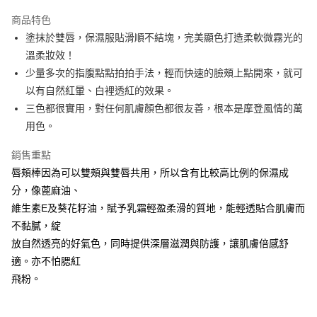
超商取貨付款
商品特色
LINE Pay
塗抹於雙唇，保濕服貼滑順不結塊，完美顯色打造柔軟微霧光的
溫柔妝效！
Apple Pay
少量多次的指腹點點拍拍手法，輕而快速的臉頰上點開來，就可
街口支付
以有自然紅暈、白裡透紅的效果。
三色都很實用，對任何肌膚顏色都很友善，根本是摩登風情的萬
悠遊付
用色。
Google Pay
銷售重點
AFTEE先享後付
唇頰棒因為可以雙頰與雙唇共用，所以含有比較高比例的保濕成
相關說明
分，像蓖麻油、
【關於「AFTEE先享後付」】
維生素E及葵花籽油，賦予乳霜輕盈柔滑的質地，能輕透貼合肌膚而
即享券
AFTEE先享後付是「在收到商品之後才付款」的支付方式。 讓您購物簡單
便利好安心！
不黏膩，綻
１．簡單：不需註冊會員、不需綁卡、不需儲值。
放自然透亮的好氣色，同時提供深層滋潤與防護，讓肌膚倍感舒
運送方式
２．便利：只要手機號碼，簡訊認證，即可結帳。
適。亦不怕腮紅
３．安心：先確認商品／服務後，再付款。
全家取貨付款
飛粉。
每筆NT$65，滿NT$390(含以上)免運費
【「AFTEE先享後付」結帳流程】
１．於結帳方式選擇「AFTEE先享後付」後，將跳轉至「AFTEE先享後付」
付款後全家取貨
結帳頁面，進行簡訊認證並確認金額後，即可完成結帳。