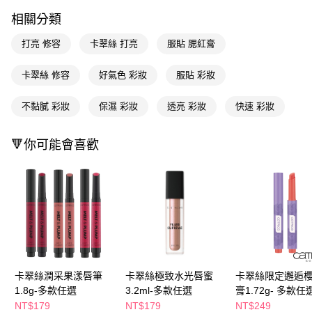
２．訂單成立數日內，您將收到繳費通知簡訊。
每筆NT$65，滿NT$390(含以上)免運費
相關分類
３．收到繳費通知簡訊後14天內，點擊此簡訊中的連結，可透過四大超商／
ATM／網路銀行／等多元方式進行付款，方視為交易完成。
萊爾富取貨付款
打亮 修容
卡翠絲 打亮
服貼 腮紅膏
※ 請注意：結帳手續完成當下不需立刻繳費，但若您需要取消訂單，請聯絡
每筆NT$65，滿NT$490(含以上)免運費
購買商品的店家。未經商家同意取消之訂單仍視為有效，需透過AFTEE先享
後付繳納相關費用。
卡翠絲 修容
好氣色 彩妝
服貼 彩妝
付款後萊爾富取貨
※ 交易是否成功請以「AFTEE先享後付 」之結帳頁面顯示為準，若有關於
是否繳費成功／繳費後需取消欲退款等相關疑問，請聯繫「AFTEE先享後付
每筆NT$65，滿NT$490(含以上)免運費
不黏膩 彩妝
保濕 彩妝
透亮 彩妝
快速 彩妝
客戶支援中心」
https://netprotections.freshdesk.com/support/home
7-11取貨付款
【注意事項】
🔻你可能會喜歡
１．透過由恩沛科技股份有限公司提供之「AFTEE先享後付」服務完成之交
每筆NT$65，滿NT$490(含以上)免運費
易，需依本服務之必要範圍內提供個人資料，並將交易相關給付款項請求債
權轉讓予恩沛科技股份有限公司。
付款後7-11取貨
２．關於個人資料處理事宜，請瀏覽以下網址：
每筆NT$65，滿NT$490(含以上)免運費
https://aftee.tw/terms/#terms3
３．未成年的使用者請事先徵得法定代理人或監護人之同意方可使用
宅配(本島)
「AFTEE先享後付」，若未經同意申辦者引起之損失，本公司不負相關責
任。
每筆NT$100，滿NT$790(含以上)免運費
４．使用「AFTEE先享後付」時，將依據個別帳號之用戶狀況，依本公司即
時審查核予不同之上限額度；若仍有額度不足之情形，本公司將視審查結果
付款後寶雅門市自取(由倉庫統一出貨)
請求用戶進行身份認證。
卡翠絲潤采果漾唇筆
卡翠絲極致水光唇蜜
卡翠絲限定邂逅
每筆NT$80，滿NT$290(含以上)免運費
５．嚴禁一人註冊多個帳號或使用他人資訊註冊。若發現惡意使用之情形，
1.8g-多款任選
3.2ml-多款任選
膏1.72g- 多款任
恩沛科技股份有限公司將有權停止該用戶之使用額度並採取法律行動。
NT$179
NT$179
NT$249