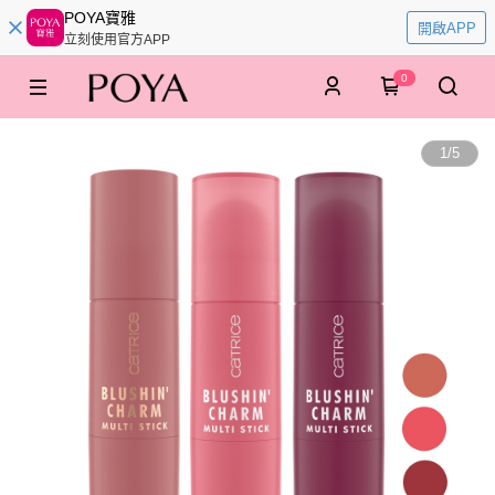
POYA寶雅
開啟APP
立刻使用官方APP
0
1
/
5