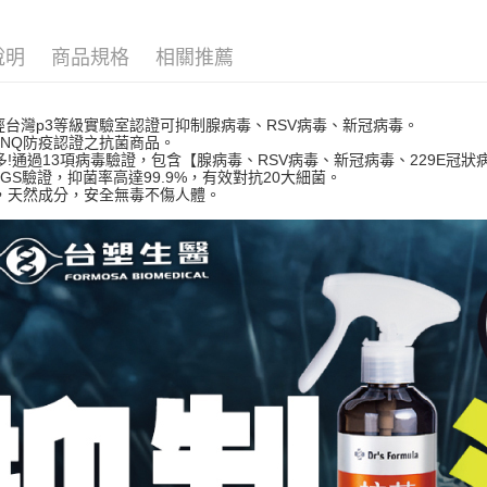
求債權轉
２．關於
付款後7-1
https://aft
說明
商品規格
相關推薦
每筆NT$6
３．未成
「AFTE
宅配(本島)
任。
支經台灣p3等級實驗室認證可抑制腺病毒、RSV病毒、新冠病毒。
４．使用「
每筆NT$1
獲SNQ防疫認證之抗菌商品。
即時審查
多!通過13項病毒驗證，包含【腺病毒、RSV病毒、新冠病毒、229E冠狀
結果請求
付款後寶雅
SGS驗證，抑菌率高達99.9%，有效對抗20大細菌。
５．嚴禁
，天然成分，安全無毒不傷人體。
每筆NT$8
形，恩沛
動。