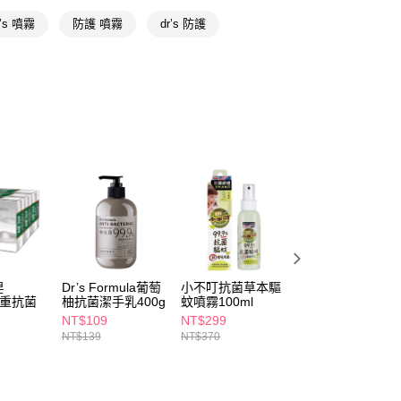
r’s 噴霧
防護 噴霧
dr’s 防護
FTEE先享後付」】
先享後付是「在收到商品之後才付款」的支付方式。 讓您購物簡單
心！
：不需註冊會員、不需綁卡、不需儲值。
：只要手機號碼，簡訊認證，即可結帳。
：先確認商品／服務後，再付款。
付款
EE先享後付」結帳流程】
5，滿NT$390(含以上)免運費
方式選擇「AFTEE先享後付」後，將跳轉至「AFTEE先享後
頁面，進行簡訊認證並確認金額後，即可完成結帳。
家取貨
成立數日內，您將收到繳費通知簡訊。
費通知簡訊後14天內，點擊此簡訊中的連結，可透過四大超商
5，滿NT$390(含以上)免運費
網路銀行／等多元方式進行付款，方視為交易完成。
：結帳手續完成當下不需立刻繳費，但若您需要取消訂單，請聯
貨付款
的店家。未經商家同意取消之訂單仍視為有效，需透過AFTEE
繳納相關費用。
5，滿NT$490(含以上)免運費
皂
Dr’s Formula葡萄
小不叮抗菌草本驅
衛司特wettrust茶
否成功請以「AFTEE先享後付 」之結帳頁面顯示為準，若有關於
-雙重抗菌
柚抗菌潔手乳400g
蚊噴霧100ml
樹抗菌舒緩噴霧
功／繳費後需取消欲退款等相關疑問，請聯繫「AFTEE先享後
爾富取貨
30ml
NT$109
NT$299
NT$595
援中心」
https://netprotections.freshdesk.com/support/home
NT$139
NT$370
NT$660
5，滿NT$490(含以上)免運費
項】
付款
恩沛科技股份有限公司提供之「AFTEE先享後付」服務完成之
依本服務之必要範圍內提供個人資料，並將交易相關給付款項請
5，滿NT$490(含以上)免運費