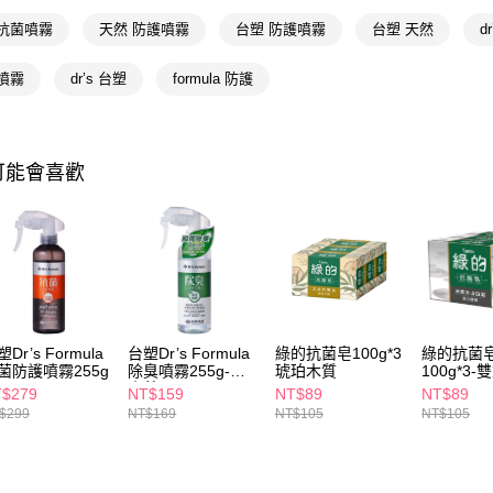
相關說明
 抗菌噴霧
天然 防護噴霧
台塑 防護噴霧
台塑 天然
d
【關於「A
即享券
AFTEE
噴霧
dr’s 台塑
formula 防護
便利好安
１．簡單
２．便利
運送方式
３．安心
可能會喜歡
全家取貨
【「AFT
每筆NT$6
１．於結帳
付」結帳
付款後全
２．訂單
３．收到繳
每筆NT$6
／ATM／
※ 請注意
萊爾富取
絡購買商品
先享後付
每筆NT$6
Dr’s Formula
台塑Dr’s Formula
綠的抗菌皂100g*3
綠的抗菌
※ 交易是
菌防護噴霧255g
除臭噴霧255g-清
琥珀木質
100g*3
是否繳費成
付款後萊
爽茶
$279
NT$159
NT$89
NT$89
付客戶支
$299
NT$169
NT$105
NT$105
每筆NT$6
【注意事
7-11取貨
１．透過由
交易，需
每筆NT$6