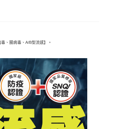
讓予恩沛科技股份有限公司。
個人資料處理事宜，請瀏覽以下網址：
1取貨
ee.tw/terms/#terms3
5，滿NT$490(含以上)免運費
年的使用者請事先徵得法定代理人或監護人之同意方可使用
E先享後付」，若未經同意申辦者引起之損失，本公司不負相關責
AFTEE先享後付」時，將依據個別帳號之用戶狀況，依本公司
00，滿NT$790(含以上)免運費
核予不同之上限額度；若仍有額度不足之情形，本公司將視審查
病毒、腸病毒、A/B型流感】。
用戶進行身份認證。
門市自取(由倉庫統一出貨)
一人註冊多個帳號或使用他人資訊註冊。若發現惡意使用之情
0，滿NT$290(含以上)免運費
科技股份有限公司將有權停止該用戶之使用額度並採取法律行