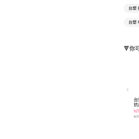
台塑
台塑 
🔻你
台塑
抗
NT
NT