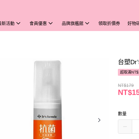
最新活動
會員優惠
品牌旗艦館
領取折價券
好物
台塑Dr’
超取滿NT$
NT$179
NT$1
數量