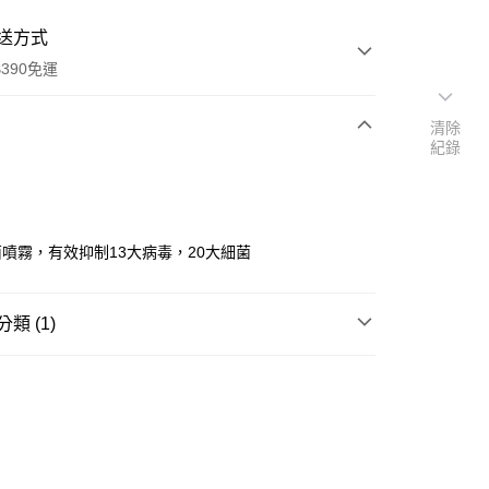
送方式
390免運
清除
紀錄
次付款
付款
噴霧，有效抑制13大病毒，20大細菌
類 (1)
口罩/抗菌/防護
其他防護用品
y
享後付