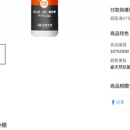
付款與運
超取滿NT$
付款方式
商品特色
POYA支付
商品編號
10752930
信用卡一
銷售重點
超商取貨
最天然抗菌
LINE Pay
商品相關分
Apple Pay
醫療/保健
街口支付
分享
悠遊付
Google Pa
分類
AFTEE先