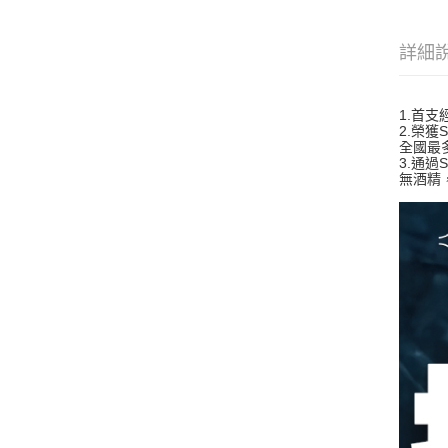
詳細
1.首
2.榮
全國最
3.通過
無酒精