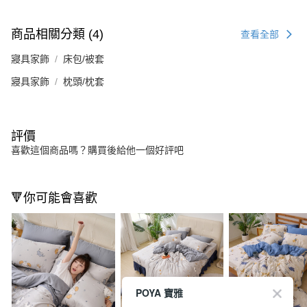
商品相關分類 (4)
查看全部
寢具家飾
床包/被套
寢具家飾
枕頭/枕套
評價
喜歡這個商品嗎？購買後給他一個好評吧
🔻你可能會喜歡
POYA 寶雅