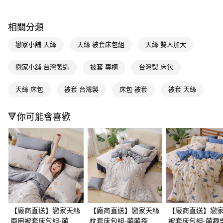
ATM／網路銀行／等多元方式進行付款，方視為交易完成。
※ 請注意：結帳手續完成當下不需立刻繳費，但若您需要取消訂單，請聯絡
購買商品的店家。未經商家同意取消之訂單仍視為有效，需透過AFTEE先享
相關分類
後付繳納相關費用。
※ 交易是否成功請以「AFTEE先享後付 」之結帳頁面顯示為準，若有關於
戀家小舖 天絲
天絲 被套床包組
天絲 雙人加大
是否繳費成功／繳費後需取消欲退款等相關疑問，請聯繫「AFTEE先享後付
客戶支援中心」
https://netprotections.freshdesk.com/support/home
戀家小舖 台灣製造
被套 專櫃
台灣製 床包
【注意事項】
１．透過由恩沛科技股份有限公司提供之「AFTEE先享後付」服務完成之交
天絲 床包
被套 台灣製
床包 被套
被套 天絲
易，需依本服務之必要範圍內提供個人資料，並將交易相關給付款項請求債
權轉讓予恩沛科技股份有限公司。
２．關於個人資料處理事宜，請瀏覽以下網址：
🔻你可能會喜歡
https://aftee.tw/terms/#terms3
３．未成年的使用者請事先徵得法定代理人或監護人之同意方可使用
「AFTEE先享後付」，若未經同意申辦者引起之損失，本公司不負相關責
任。
４．使用「AFTEE先享後付」時，將依據個別帳號之用戶狀況，依本公司即
時審查核予不同之上限額度；若仍有額度不足之情形，本公司將視審查結果
請求用戶進行身份認證。
５．嚴禁一人註冊多個帳號或使用他人資訊註冊。若發現惡意使用之情形，
恩沛科技股份有限公司將有權停止該用戶之使用額度並採取法律行動。
【廠商直送】戀家天絲
【廠商直送】戀家天絲
【廠商直送】戀
兩用被套床包組-萌萌
枕套床包組-萌萌探險-
被套床包組-萌趣