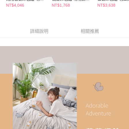
探險-加大
加大
加大
NT$4,046
NT$1,768
NT$3,638
詳細說明
相關推薦