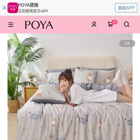
POYA寶雅
開啟APP
立刻使用官方APP
0
1
/
6