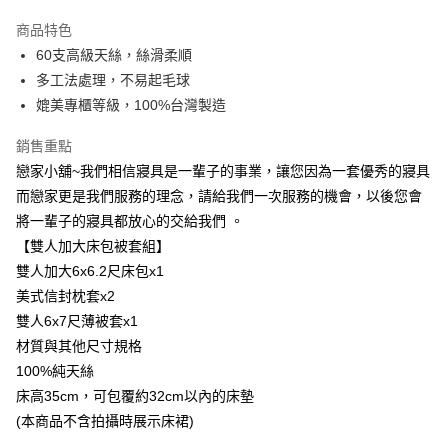
LINE Pay
商品特色
Apple Pay
60支高級天絲，絲滑柔順
多工法處理，不易起毛球
街口支付
媲美專櫃等級，100%台灣製造
悠遊付
銷售重點
Google Pay
戀家小舖~我們相信寢具是一輩子的事業，讓您因為一套優秀的寢具
而戀家更是我們服務的理念，請給我們一次服務的機會，以後您會
AFTEE先享後付
將一輩子的寢具都放心的交給我們 。
相關說明
【雙人加大床包被套組】
【關於「AFTEE先享後付」】
AFTEE先享後付是「在收到商品之後才付款」的支付方式。 讓您購物簡單
雙人加大6x6.2尺床包x1
運送方式
便利好安心！
美式信封枕套x2
１．簡單：不需註冊會員、不需綁卡、不需儲值。
宅配(廠商直送🚚)
２．便利：只要手機號碼，簡訊認證，即可結帳。
雙人6x7尺薄被套x1
每筆NT$100，滿NT$590(含以上)免運費
３．安心：先確認商品／服務後，再付款。
材質與其他尺寸規格
宅配(離島廠商直送🚚)
100%純天絲
【「AFTEE先享後付」結帳流程】
１．於結帳方式選擇「AFTEE先享後付」後，將跳轉至「AFTEE先享後付」
每筆NT$300
床高35cm，可包覆約32cm以內的床墊
結帳頁面，進行簡訊認證並確認金額後，即可完成結帳。
(本商品不含拍攝時展示床裙)
２．訂單成立數日內，您將收到繳費通知簡訊。
３．收到繳費通知簡訊後14天內，點擊此簡訊中的連結，可透過四大超商／