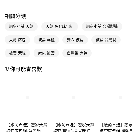
ATM／網路銀行／等多元方式進行付款，方視為交易完成。
※ 請注意：結帳手續完成當下不需立刻繳費，但若您需要取消訂單，請聯絡
購買商品的店家。未經商家同意取消之訂單仍視為有效，需透過AFTEE先享
相關分類
後付繳納相關費用。
※ 交易是否成功請以「AFTEE先享後付 」之結帳頁面顯示為準，若有關於
戀家小舖 天絲
天絲 被套床包組
戀家小舖 台灣製造
是否繳費成功／繳費後需取消欲退款等相關疑問，請聯繫「AFTEE先享後付
客戶支援中心」
https://netprotections.freshdesk.com/support/home
天絲 床包
被套 專櫃
雙人 被套
被套 台灣製
【注意事項】
１．透過由恩沛科技股份有限公司提供之「AFTEE先享後付」服務完成之交
被套 天絲
床包 被套
台灣製 床包
易，需依本服務之必要範圍內提供個人資料，並將交易相關給付款項請求債
權轉讓予恩沛科技股份有限公司。
２．關於個人資料處理事宜，請瀏覽以下網址：
🔻你可能會喜歡
https://aftee.tw/terms/#terms3
３．未成年的使用者請事先徵得法定代理人或監護人之同意方可使用
「AFTEE先享後付」，若未經同意申辦者引起之損失，本公司不負相關責
任。
４．使用「AFTEE先享後付」時，將依據個別帳號之用戶狀況，依本公司即
時審查核予不同之上限額度；若仍有額度不足之情形，本公司將視審查結果
請求用戶進行身份認證。
５．嚴禁一人註冊多個帳號或使用他人資訊註冊。若發現惡意使用之情形，
恩沛科技股份有限公司將有權停止該用戶之使用額度並採取法律行動。
【廠商直送】戀家天絲
【廠商直送】戀家天絲
【廠商直送】戀
被套床包組-暮光韻律-
被套(雙人)-暮光韻律
被套床包組-漫舞