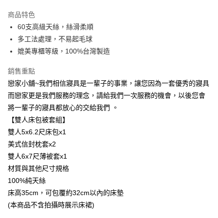
LINE Pay
商品特色
Apple Pay
60支高級天絲，絲滑柔順
多工法處理，不易起毛球
街口支付
媲美專櫃等級，100%台灣製造
悠遊付
銷售重點
Google Pay
戀家小舖~我們相信寢具是一輩子的事業，讓您因為一套優秀的寢具
而戀家更是我們服務的理念，請給我們一次服務的機會，以後您會
AFTEE先享後付
將一輩子的寢具都放心的交給我們 。
相關說明
【雙人床包被套組】
【關於「AFTEE先享後付」】
AFTEE先享後付是「在收到商品之後才付款」的支付方式。 讓您購物簡單
雙人5x6.2尺床包x1
運送方式
便利好安心！
美式信封枕套x2
１．簡單：不需註冊會員、不需綁卡、不需儲值。
宅配(廠商直送🚚)
２．便利：只要手機號碼，簡訊認證，即可結帳。
雙人6x7尺薄被套x1
每筆NT$100，滿NT$590(含以上)免運費
３．安心：先確認商品／服務後，再付款。
材質與其他尺寸規格
宅配(離島廠商直送🚚)
100%純天絲
【「AFTEE先享後付」結帳流程】
１．於結帳方式選擇「AFTEE先享後付」後，將跳轉至「AFTEE先享後付」
每筆NT$300
床高35cm，可包覆約32cm以內的床墊
結帳頁面，進行簡訊認證並確認金額後，即可完成結帳。
(本商品不含拍攝時展示床裙)
２．訂單成立數日內，您將收到繳費通知簡訊。
３．收到繳費通知簡訊後14天內，點擊此簡訊中的連結，可透過四大超商／