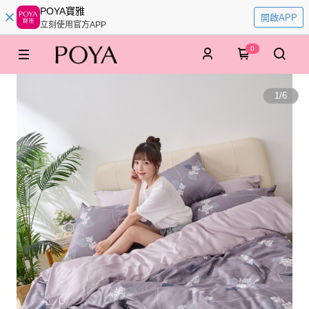
POYA寶雅
開啟APP
立刻使用官方APP
0
1
/
6