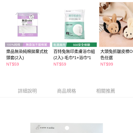
３．收到繳費通知簡訊後14天內，點擊此簡訊中的連結，可透過四大超商／
ATM／網路銀行／等多元方式進行付款，方視為交易完成。
萊爾富取貨付款
※ 請注意：結帳手續完成當下不需立刻繳費，但若您需要取消訂單，請聯絡
每筆NT$65，滿NT$490(含以上)免運費
購買商品的店家。未經商家同意取消之訂單仍視為有效，需透過AFTEE先享
後付繳納相關費用。
付款後萊爾富取貨
※ 交易是否成功請以「AFTEE先享後付 」之結帳頁面顯示為準，若有關於
是否繳費成功／繳費後需取消欲退款等相關疑問，請聯繫「AFTEE先享後付
每筆NT$65，滿NT$490(含以上)免運費
客戶支援中心」
https://netprotections.freshdesk.com/support/home
7-11取貨付款
【注意事項】
樂品無染純棉拋棄式枕
百特兔無印柔膚浴巾組
大頭兔抓皺皮標O
１．透過由恩沛科技股份有限公司提供之「AFTEE先享後付」服務完成之交
每筆NT$65，滿NT$490(含以上)免運費
頭套(2入)
(2入)-毛巾*1+浴巾*1
色任選
易，需依本服務之必要範圍內提供個人資料，並將交易相關給付款項請求債
NT$59
NT$59
NT$99
權轉讓予恩沛科技股份有限公司。
付款後7-11取貨
２．關於個人資料處理事宜，請瀏覽以下網址：
每筆NT$65，滿NT$490(含以上)免運費
https://aftee.tw/terms/#terms3
３．未成年的使用者請事先徵得法定代理人或監護人之同意方可使用
宅配(本島)
「AFTEE先享後付」，若未經同意申辦者引起之損失，本公司不負相關責
詳細說明
商品規格
相關推薦
任。
每筆NT$100，滿NT$790(含以上)免運費
４．使用「AFTEE先享後付」時，將依據個別帳號之用戶狀況，依本公司即
時審查核予不同之上限額度；若仍有額度不足之情形，本公司將視審查結果
付款後寶雅門市自取(由倉庫統一出貨)
請求用戶進行身份認證。
每筆NT$80，滿NT$290(含以上)免運費
５．嚴禁一人註冊多個帳號或使用他人資訊註冊。若發現惡意使用之情形，
恩沛科技股份有限公司將有權停止該用戶之使用額度並採取法律行動。