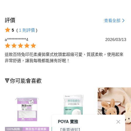
評價
查看全部
5
(
1
則評價
)
a*************4
2026/03/13
這款百特兔印花柔膚拋棄式枕頭套超級可愛，質感柔軟，使用起來
非常舒適，讓我每晚都能擁有好眠！
🔻你可能會喜歡
POYA 寶雅
【重要通知】