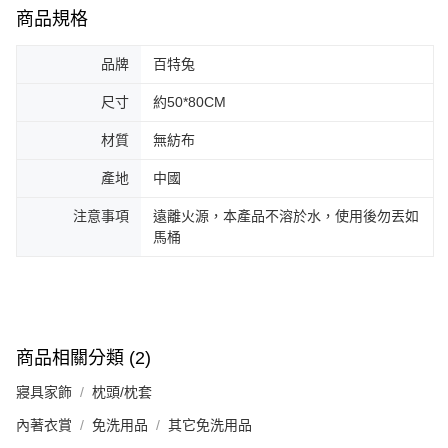
商品規格
品牌
百特兔
尺寸
約50*80CM
材質
無紡布
產地
中國
注意事項
遠離火源，本產品不溶於水，使用後勿丟如
馬桶
商品相關分類 (2)
寢具家飾
枕頭/枕套
內著衣賞
免洗用品
其它免洗用品