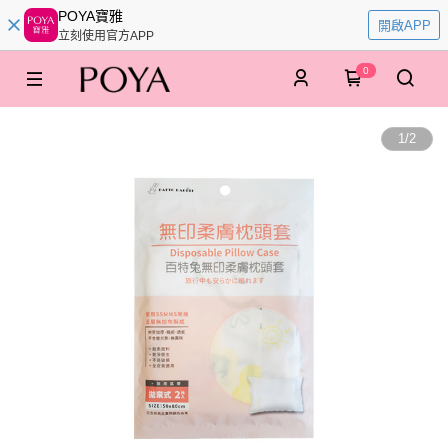
POYA寶雅
開啟APP
立刻使用官方APP
0
1
/
2