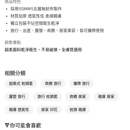
商品特色
LINE Pay
採用SSMMS五層無紡布製作
材質加厚 透氣性佳 柔順親膚
Apple Pay
獨立包裝不佔空間衛生乾淨
街口支付
旅行、出差、露營、商務、居家美容，皆可攜帶使用
悠遊付
銷售重點
超柔面料乾淨衛生，不易破損，全膚質適用
Google Pay
AFTEE先享後付
相關說明
相關分類
【關於「AFTEE先享後付」】
即享券
AFTEE先享後付是「在收到商品之後才付款」的支付方式。 讓您購物簡單
拋棄式 枕頭套
商務 旅行
攜帶 旅行
便利好安心！
１．簡單：不需註冊會員、不需綁卡、不需儲值。
運送方式
２．便利：只要手機號碼，簡訊認證，即可結帳。
露營 旅行
旅行 枕頭套
商務 居家
親膚 居家
３．安心：先確認商品／服務後，再付款。
全家取貨付款
親膚 透氣性
居家 印花
枕頭 親膚
每筆NT$65，滿NT$390(含以上)免運費
【「AFTEE先享後付」結帳流程】
１．於結帳方式選擇「AFTEE先享後付」後，將跳轉至「AFTEE先享後付」
付款後全家取貨
結帳頁面，進行簡訊認證並確認金額後，即可完成結帳。
🔻你可能會喜歡
２．訂單成立數日內，您將收到繳費通知簡訊。
每筆NT$65，滿NT$390(含以上)免運費