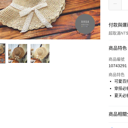
付款與運
超取滿NT$
付款方式
商品特色
POYA支付
商品編號
10743291
信用卡一
商品特色
超商取貨
可愛百
穿搭必
LINE Pay
夏天必
Apple Pay
街口支付
商品相關分
悠遊付
優質帽襪