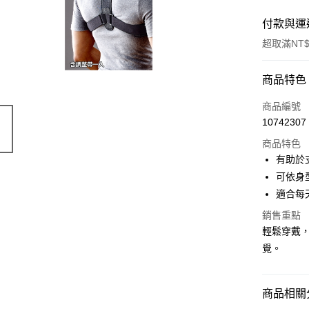
付款與運
超取滿NT$
付款方式
商品特色
POYA支付
商品編號
10742307
信用卡一
商品特色
超商取貨
有助於
可依身
LINE Pay
適合每
Apple Pay
銷售重點
輕鬆穿戴
街口支付
覺。
悠遊付
Google Pa
商品相關分
AFTEE先