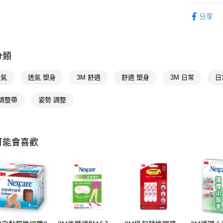
優質帽襪
相關說明
分享
【關於「A
即享券
AFTEE
便利好安
１．簡單
分類
２．便利
運送方式
３．安心
透氣
透氣 塑身
3M 舒適
舒適 塑身
3M 日常
日
全家取貨
【「AFT
每筆NT$6
１．於結帳
 調整帶
姿勢 調整
付」結帳
付款後全
２．訂單
３．收到繳
每筆NT$6
／ATM／
※ 請注意
可能會喜歡
萊爾富取
絡購買商品
先享後付
每筆NT$6
※ 交易是
是否繳費成
付款後萊
付客戶支
每筆NT$6
【注意事
7-11取貨
１．透過由
交易，需
每筆NT$6