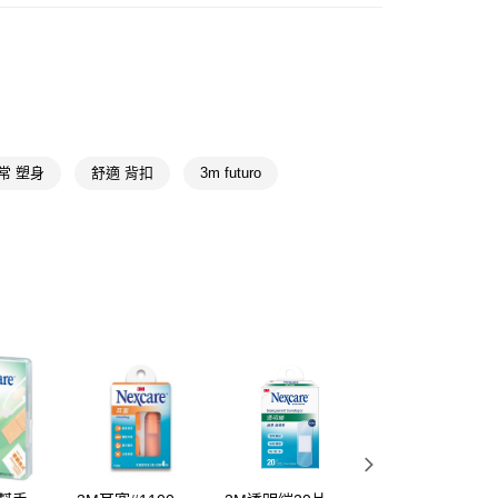
配件
護具
FTEE先享後付」】
先享後付是「在收到商品之後才付款」的支付方式。 讓您購物簡單
心！
：不需註冊會員、不需綁卡、不需儲值。
：只要手機號碼，簡訊認證，即可結帳。
：先確認商品／服務後，再付款。
常 塑身
舒適 背扣
3m futuro
付款
EE先享後付」結帳流程】
5，滿NT$390(含以上)免運費
方式選擇「AFTEE先享後付」後，將跳轉至「AFTEE先享後
頁面，進行簡訊認證並確認金額後，即可完成結帳。
家取貨
成立數日內，您將收到繳費通知簡訊。
費通知簡訊後14天內，點擊此簡訊中的連結，可透過四大超商
5，滿NT$390(含以上)免運費
網路銀行／等多元方式進行付款，方視為交易完成。
：結帳手續完成當下不需立刻繳費，但若您需要取消訂單，請聯
貨付款
的店家。未經商家同意取消之訂單仍視為有效，需透過AFTEE
繳納相關費用。
5，滿NT$490(含以上)免運費
否成功請以「AFTEE先享後付 」之結帳頁面顯示為準，若有關於
功／繳費後需取消欲退款等相關疑問，請聯繫「AFTEE先享後
爾富取貨
援中心」
https://netprotections.freshdesk.com/support/home
5，滿NT$490(含以上)免運費
項】
付款
恩沛科技股份有限公司提供之「AFTEE先享後付」服務完成之
依本服務之必要範圍內提供個人資料，並將交易相關給付款項請
5，滿NT$490(含以上)免運費