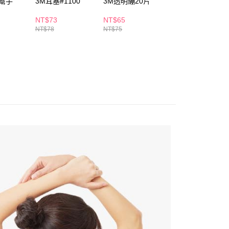
幫手
3M耳塞#1100
3M透明繃20片
3M掛勾替換膠條
讓予恩沛科技股份有限公司。
17022(大)
個人資料處理事宜，請瀏覽以下網址：
1取貨
NT$73
NT$65
NT$91
ee.tw/terms/#terms3
5，滿NT$490(含以上)免運費
NT$78
NT$75
NT$99
年的使用者請事先徵得法定代理人或監護人之同意方可使用
E先享後付」，若未經同意申辦者引起之損失，本公司不負相關責
AFTEE先享後付」時，將依據個別帳號之用戶狀況，依本公司
00，滿NT$790(含以上)免運費
核予不同之上限額度；若仍有額度不足之情形，本公司將視審查
用戶進行身份認證。
門市自取(由倉庫統一出貨)
一人註冊多個帳號或使用他人資訊註冊。若發現惡意使用之情
0，滿NT$290(含以上)免運費
科技股份有限公司將有權停止該用戶之使用額度並採取法律行