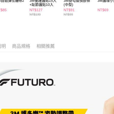
M自黏彈性繃帶2
3M後踵護貼15入
3M掛勾替換膠條
3M護理小
求債權轉
+趾節護貼10入
(中型)
２．關於
付款後7-1
T$85
NT$127
NT$91
NT$69
https://aft
每筆NT$6
NT$130
NT$99
３．未成
「AFTE
宅配(本島)
任。
４．使用「
每筆NT$1
即時審查
結果請求
付款後寶雅
５．嚴禁
說明
商品規格
相關推薦
每筆NT$8
形，恩沛
動。