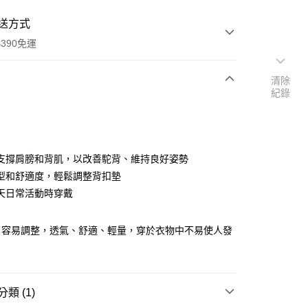
送方式
390免運
清除
紀錄
次付款
付款
支撐肩膀和背肌，以改善駝背、維持良好姿勢
型和舒適度，輕鬆調整背扣墊
天日常活動時穿戴
，容易調整，透氣、舒適、輕量，穿於衣物中不易使人發
y
類 (1)
享後付