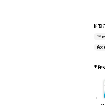
相關
3M 
姿勢
🔻你