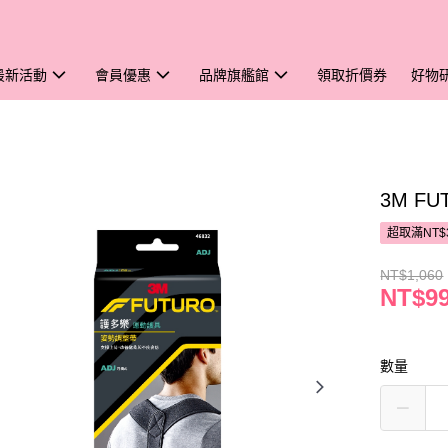
最新活動
會員優惠
品牌旗艦館
領取折價券
好物
3M F
超取滿NT$
NT$1,060
NT$9
數量