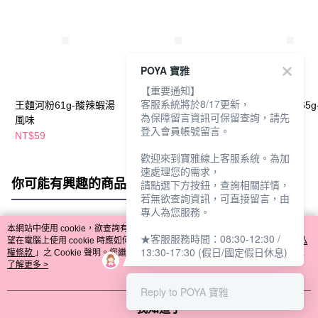
POYA 寶雅
【重要通知】
客服系統將於8/17更新，
王麵河粉61g-酸辣蝦湯
VIFON越南河粉60g-雞
星太郎點心麵65g
為保障留言資訊可保留查詢，請先
風味
肉風味
墨魚麵風味
登入會員帳號留言。
NT$59
NT$39
NT$29
NT$49
NT$39
歡迎來到寶雅線上客服系統。為加
速處理您的需求，
你可能有興趣的商品
全站排行
請點選下方按鈕，查詢相關詳情，
若無欲查詢資訊，可直接留言，由
專人為您服務。
本網站中使用 cookie，欲查詢有關本網站使用 cookie 方式之詳情，及若您不希
★客服服務時間：08:30-12:30 /
熱門標籤
望在電腦上使用 cookie 時應如何變更電腦的 cookie 設定，請參閱本網站「
隱私
13:30-17:30 (假日/國定假日休息)
權條款
」之 Cookie 聲明。您繼續使用本網站即表示您同意本公司得按本網站使
用條款之 Cookie 聲明使用 cookie。
了解更多 >
Reply to POYA 寶雅
我知道了