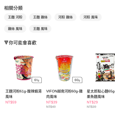
LINE Pay
相關分類
Apple Pay
王麵 河粉
王麵 雞絲
河粉 雞絲
河粉 風味
街口支付
雞絲 風味
王麵 風味
悠遊付
Google Pay
🔻你可能會喜歡
AFTEE先享後付
相關說明
【關於「AFTEE先享後付」】
即享券
AFTEE先享後付是「在收到商品之後才付款」的支付方式。 讓您購物簡單
便利好安心！
１．簡單：不需註冊會員、不需綁卡、不需儲值。
運送方式
２．便利：只要手機號碼，簡訊認證，即可結帳。
３．安心：先確認商品／服務後，再付款。
全家取貨付款
王麵河粉61g-酸辣蝦湯
VIFON越南河粉60g-雞
星太郎點心麵65g
每筆NT$65，滿NT$390(含以上)免運費
【「AFTEE先享後付」結帳流程】
風味
肉風味
墨魚麵風味
１．於結帳方式選擇「AFTEE先享後付」後，將跳轉至「AFTEE先享後付」
NT$59
NT$39
NT$29
付款後全家取貨
結帳頁面，進行簡訊認證並確認金額後，即可完成結帳。
NT$49
NT$39
２．訂單成立數日內，您將收到繳費通知簡訊。
每筆NT$65，滿NT$390(含以上)免運費
３．收到繳費通知簡訊後14天內，點擊此簡訊中的連結，可透過四大超商／