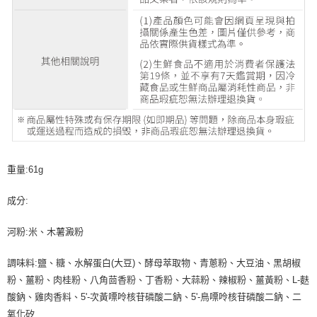
重量:61g
成分:
河粉:米、木薯澱粉
調味料:鹽、糖、水解蛋白(大豆)、酵母萃取物、青蔥粉、大豆油、黑胡椒
粉、薑粉、肉桂粉、八角茴香粉、丁香粉、大蒜粉、辣椒粉、薑黃粉、L-麩
酸鈉、雞肉香料、5'-次黃嘌呤核苷磷酸二鈉、5'-鳥嘌呤核苷磷酸二鈉、二
氧化矽