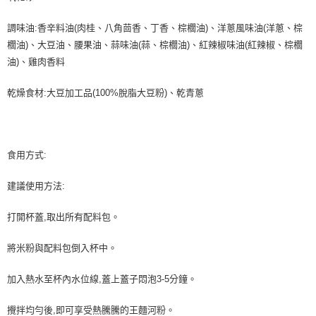
調味油:香辛料油(肉桂、八角茴香、丁香、棕櫚油)、洋蔥風味油(洋蔥、棕
櫚油)、大豆油、腰果油、蒜味油(蒜、棕櫚油)、紅辣椒味油(紅辣椒、棕櫚
油)、雞肉香料
乾燥食材:大豆加工品(100%脫脂大豆粉)、乾青蔥
食用方式:
建議使用方法:
打開杯蓋,取出所有配料包。
將米粉與配料包倒入杯中。
加入熱水至杯內水位線,蓋上蓋子悶泡3-5分鐘。
攪拌均勻後,即可享受熱騰騰的王麵河粉。