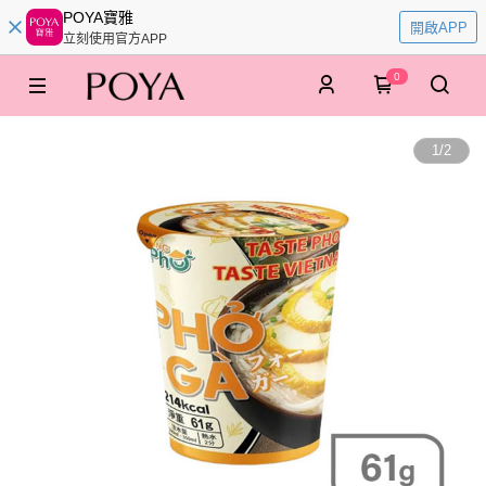
POYA寶雅
開啟APP
立刻使用官方APP
0
1
/
2