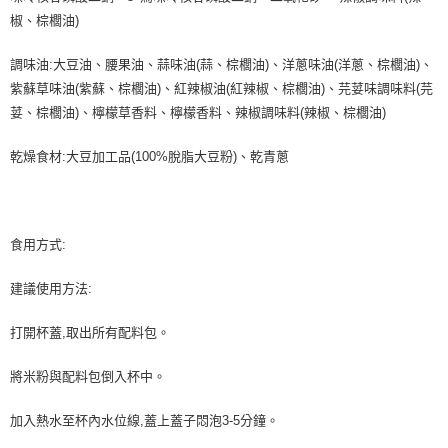
椒、棕櫚油)
調味油:大豆油、腰果油、蒜味油(蒜、棕櫚油)、洋蔥味油(洋蔥、棕櫚油)、
紫蘇草味油(紫蘇、棕櫚油)、紅辣椒油(紅辣椒、棕櫚油)、芫荽味調味料(芫
荽、棕櫚油)、檸檬草香料、檸檬香料、辣椒調味料(辣椒、棕櫚油)
乾燥食材:大豆加工品(100%脫脂大豆粉)、乾青蔥
食用方式:
建議使用方法:
打開杯蓋,取出所有配料包。
將米粉與配料包倒入杯中。
加入熱水至杯內水位線,蓋上蓋子悶泡3-5分鐘。