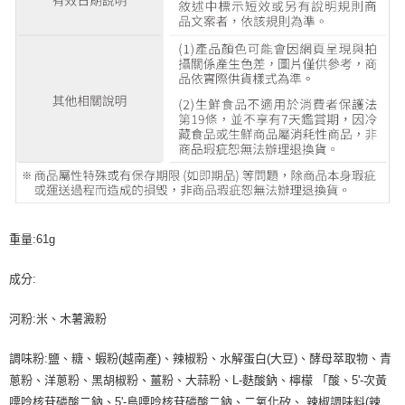
重量:61g
成分:
河粉:米、木薯澱粉
調味粉:鹽、糖、蝦粉(越南產)、辣椒粉、水解蛋白(大豆)、酵母萃取物、青
蔥粉、洋蔥粉、黑胡椒粉、薑粉、大蒜粉、L-麩酸鈉、檸檬 「酸、5'-次黃
嘌呤核苷磷酸二鈉、5'-鳥嘌呤核苷磷酸二鈉、二氧化矽、 辣椒調味料(辣