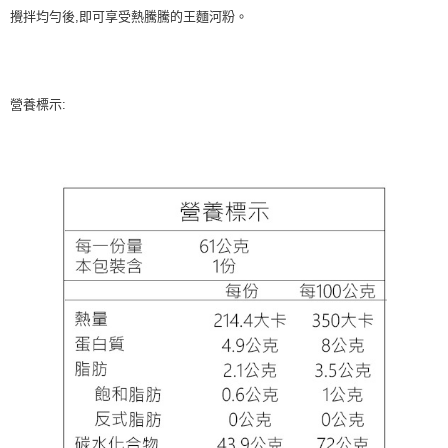
攪拌均勻後,即可享受熱騰騰的王麵河粉。
營養標示: