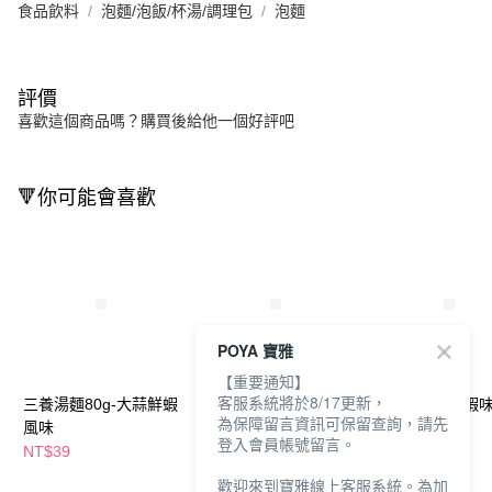
食品飲料
泡麵/泡飯/杯湯/調理包
泡麵
評價
喜歡這個商品嗎？購買後給他一個好評吧
🔻你可能會喜歡
POYA 寶雅
【重要通知】
客服系統將於8/17更新，
三養湯麵80g-大蒜鮮蝦
VIFON越南河粉60g-酸
泰國特級酸辣蝦
為保障留言資訊可保留查詢，請先
風味
辣風味
95g
登入會員帳號留言。
NT$39
NT$39
NT$25
NT$49
NT$35
歡迎來到寶雅線上客服系統。為加