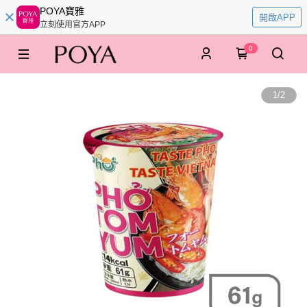
POYA寶雅
開啟APP
立刻使用官方APP
0
1
/
2