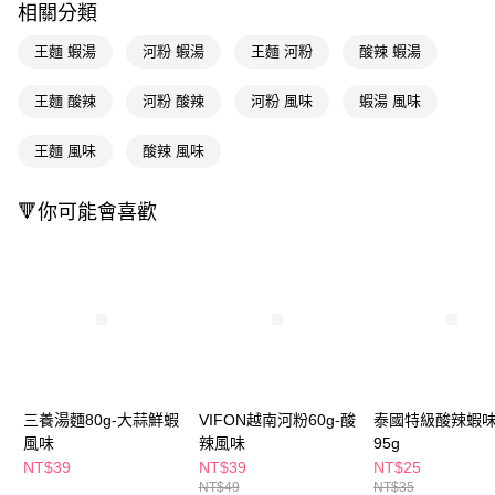
相關分類
Apple Pay
王麵 蝦湯
河粉 蝦湯
王麵 河粉
酸辣 蝦湯
街口支付
王麵 酸辣
河粉 酸辣
河粉 風味
蝦湯 風味
悠遊付
王麵 風味
酸辣 風味
Google Pay
AFTEE先享後付
🔻你可能會喜歡
相關說明
【關於「AFTEE先享後付」】
即享券
AFTEE先享後付是「在收到商品之後才付款」的支付方式。 讓您購物簡單
便利好安心！
１．簡單：不需註冊會員、不需綁卡、不需儲值。
運送方式
２．便利：只要手機號碼，簡訊認證，即可結帳。
３．安心：先確認商品／服務後，再付款。
全家取貨付款
每筆NT$65，滿NT$390(含以上)免運費
【「AFTEE先享後付」結帳流程】
１．於結帳方式選擇「AFTEE先享後付」後，將跳轉至「AFTEE先享後付」
三養湯麵80g-大蒜鮮蝦
VIFON越南河粉60g-酸
泰國特級酸辣蝦
付款後全家取貨
結帳頁面，進行簡訊認證並確認金額後，即可完成結帳。
風味
辣風味
95g
２．訂單成立數日內，您將收到繳費通知簡訊。
每筆NT$65，滿NT$390(含以上)免運費
３．收到繳費通知簡訊後14天內，點擊此簡訊中的連結，可透過四大超商／
NT$39
NT$39
NT$25
ATM／網路銀行／等多元方式進行付款，方視為交易完成。
NT$49
NT$35