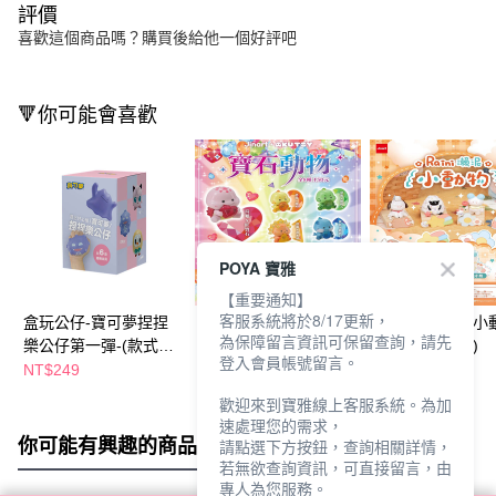
評價
喜歡這個商品嗎？購買後給他一個好評吧
🔻你可能會喜歡
POYA 寶雅
【重要通知】
客服系統將於8/17更新，
盒玩公仔-寶可夢捏捏
盒玩公仔-寶石動物(款
盒玩公仔-瀨泥小
為保障留言資訊可保留查詢，請先
樂公仔第一彈-(款式隨
式隨機出貨)
(款式隨機出貨)
登入會員帳號留言。
機出貨)
NT$249
NT$150
NT$200
歡迎來到寶雅線上客服系統。為加
速處理您的需求，
你可能有興趣的商品
全站排行
請點選下方按鈕，查詢相關詳情，
若無欲查詢資訊，可直接留言，由
專人為您服務。