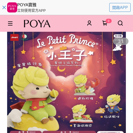
POYA寶雅
開啟APP
立刻使用官方APP
0
1
/
1