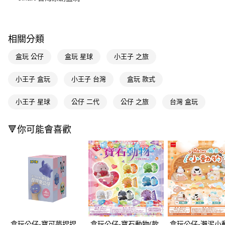
Apple Pay
街口支付
相關分類
悠遊付
盒玩 公仔
盒玩 星球
小王子 之旅
Google Pay
小王子 盒玩
小王子 台灣
盒玩 款式
AFTEE先享後付
相關說明
小王子 星球
公仔 二代
公仔 之旅
台灣 盒玩
【關於「AFTEE先享後付」】
即享券
AFTEE先享後付是「在收到商品之後才付款」的支付方式。 讓您購物簡單
🔻你可能會喜歡
便利好安心！
１．簡單：不需註冊會員、不需綁卡、不需儲值。
運送方式
２．便利：只要手機號碼，簡訊認證，即可結帳。
３．安心：先確認商品／服務後，再付款。
全家取貨付款
每筆NT$65，滿NT$390(含以上)免運費
【「AFTEE先享後付」結帳流程】
１．於結帳方式選擇「AFTEE先享後付」後，將跳轉至「AFTEE先享後付」
付款後全家取貨
結帳頁面，進行簡訊認證並確認金額後，即可完成結帳。
２．訂單成立數日內，您將收到繳費通知簡訊。
每筆NT$65，滿NT$390(含以上)免運費
３．收到繳費通知簡訊後14天內，點擊此簡訊中的連結，可透過四大超商／
ATM／網路銀行／等多元方式進行付款，方視為交易完成。
盒玩公仔-寶可夢捏捏
盒玩公仔-寶石動物(款
盒玩公仔-瀨泥小