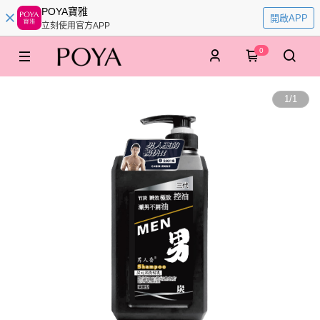
POYA寶雅
開啟APP
立刻使用官方APP
0
1
/
1