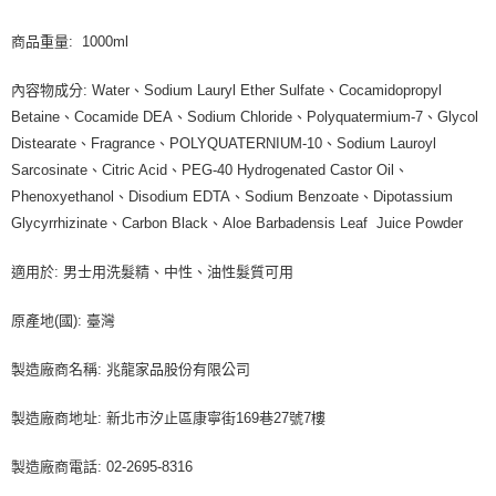
商品重量: 1000ml
內容物成分: Water、Sodium Lauryl Ether Sulfate、Cocamidopropyl
Betaine、Cocamide DEA、Sodium Chloride、Polyquatermium-7、Glycol
Distearate、Fragrance、POLYQUATERNIUM-10、Sodium Lauroyl
Sarcosinate、Citric Acid、PEG-40 Hydrogenated Castor Oil、
Phenoxyethanol、Disodium EDTA、Sodium Benzoate、Dipotassium
Glycyrrhizinate、Carbon Black、Aloe Barbadensis Leaf Juice Powder
適用於: 男士用洗髮精、中性、油性髮質可用
原產地(國): 臺灣
製造廠商名稱: 兆龍家品股份有限公司
製造廠商地址: 新北市汐止區康寧街169巷27號7樓
製造廠商電話: 02-2695-8316