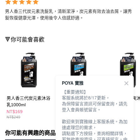
男人香三代炭元素洗髮乳，清新潔淨，炭元素有效去油去屑，讓秀
髮恢復健康光澤，使用後令人倍感舒適。
🔻你可能會喜歡
POYA 寶雅
【重要通知】
客服系統將於8/17更新，
男人香三代炭元素沐浴
男人香三代舒爽洗髮乳
男人香三代舒爽
為保障留言資訊可保留查詢，請先
乳1000ml
1000ml
1000ml
登入會員帳號留言。
NT$169
NT$169
NT$169
NT$249
NT$249
NT$249
歡迎來到寶雅線上客服系統。為加
速處理您的需求，
你可能有興趣的商品
全站排行
請點選下方按鈕，查詢相關詳情，
若無欲查詢資訊，可直接留言，由