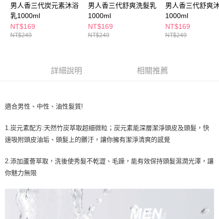
３．收到繳費通知簡訊後14天內，點擊此簡訊中的連結，可透過四大超商／
男人香三代炭元素沐浴
男人香三代舒爽洗髮乳
男人香三代舒爽
ATM／網路銀行／等多元方式進行付款，方視為交易完成。
乳1000ml
1000ml
1000ml
萊爾富取貨付款
※ 請注意：結帳手續完成當下不需立刻繳費，但若您需要取消訂單，請聯絡
NT$169
NT$169
NT$169
每筆NT$65，滿NT$490(含以上)免運費
購買商品的店家。未經商家同意取消之訂單仍視為有效，需透過AFTEE先享
NT$249
NT$249
NT$249
後付繳納相關費用。
付款後萊爾富取貨
※ 交易是否成功請以「AFTEE先享後付 」之結帳頁面顯示為準，若有關於
是否繳費成功／繳費後需取消欲退款等相關疑問，請聯繫「AFTEE先享後付
每筆NT$65，滿NT$490(含以上)免運費
客戶支援中心」
https://netprotections.freshdesk.com/support/home
詳細說明
相關推薦
7-11取貨付款
【注意事項】
１．透過由恩沛科技股份有限公司提供之「AFTEE先享後付」服務完成之交
每筆NT$65，滿NT$490(含以上)免運費
易，需依本服務之必要範圍內提供個人資料，並將交易相關給付款項請求債
適合男性、中性、油性髮質!
權轉讓予恩沛科技股份有限公司。
付款後7-11取貨
２．關於個人資料處理事宜，請瀏覽以下網址：
每筆NT$65，滿NT$490(含以上)免運費
https://aftee.tw/terms/#terms3
1.炭元素配方:天然竹炭萃取超細微粒；炭元素能深層潔淨頭皮及頭髮，快
３．未成年的使用者請事先徵得法定代理人或監護人之同意方可使用
速吸附頭皮油垢、頭髮上的髒汙，讓你擁有潔淨清爽的感覺
宅配(本島)
「AFTEE先享後付」，若未經同意申辦者引起之損失，本公司不負相關責
任。
每筆NT$100，滿NT$790(含以上)免運費
2.添加蘆薈萃取，洗後使秀髮不乾澀、毛躁，能有效保持頭髮濕潤光澤，讓
４．使用「AFTEE先享後付」時，將依據個別帳號之用戶狀況，依本公司即
時審查核予不同之上限額度；若仍有額度不足之情形，本公司將視審查結果
你魅力無限
付款後寶雅門市自取(由倉庫統一出貨)
請求用戶進行身份認證。
每筆NT$80，滿NT$290(含以上)免運費
５．嚴禁一人註冊多個帳號或使用他人資訊註冊。若發現惡意使用之情形，
恩沛科技股份有限公司將有權停止該用戶之使用額度並採取法律行動。