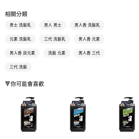
LINE Pay
相關分類
Apple Pay
男士 洗髮乳
男人 男士
男人香 洗髮乳
街口支付
元素 洗髮乳
三代 洗髮乳
男人香 元素
悠遊付
男人香 炭元素
洗髮 元素
男人香 三代
Google Pay
AFTEE先享後付
三代 洗髮
相關說明
【關於「AFTEE先享後付」】
🔻你可能會喜歡
即享券
AFTEE先享後付是「在收到商品之後才付款」的支付方式。 讓您購物簡單
便利好安心！
１．簡單：不需註冊會員、不需綁卡、不需儲值。
運送方式
２．便利：只要手機號碼，簡訊認證，即可結帳。
３．安心：先確認商品／服務後，再付款。
全家取貨付款
每筆NT$65，滿NT$390(含以上)免運費
【「AFTEE先享後付」結帳流程】
１．於結帳方式選擇「AFTEE先享後付」後，將跳轉至「AFTEE先享後付」
付款後全家取貨
結帳頁面，進行簡訊認證並確認金額後，即可完成結帳。
２．訂單成立數日內，您將收到繳費通知簡訊。
每筆NT$65，滿NT$390(含以上)免運費