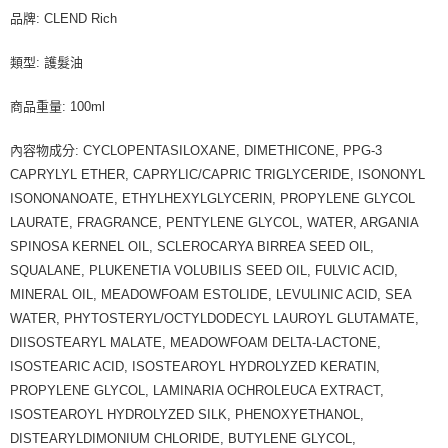
品牌: CLEND Rich
類型: 護髮油
商品重量: 100ml
內容物成分: CYCLOPENTASILOXANE, DIMETHICONE, PPG-3
CAPRYLYL ETHER, CAPRYLIC/CAPRIC TRIGLYCERIDE, ISONONYL
ISONONANOATE, ETHYLHEXYLGLYCERIN, PROPYLENE GLYCOL
LAURATE, FRAGRANCE, PENTYLENE GLYCOL, WATER, ARGANIA
SPINOSA KERNEL OIL, SCLEROCARYA BIRREA SEED OIL,
SQUALANE, PLUKENETIA VOLUBILIS SEED OIL, FULVIC ACID,
MINERAL OIL, MEADOWFOAM ESTOLIDE, LEVULINIC ACID, SEA
WATER, PHYTOSTERYL/OCTYLDODECYL LAUROYL GLUTAMATE,
DIISOSTEARYL MALATE, MEADOWFOAM DELTA-LACTONE,
ISOSTEARIC ACID, ISOSTEAROYL HYDROLYZED KERATIN,
PROPYLENE GLYCOL, LAMINARIA OCHROLEUCA EXTRACT,
ISOSTEAROYL HYDROLYZED SILK, PHENOXYETHANOL,
DISTEARYLDIMONIUM CHLORIDE, BUTYLENE GLYCOL,