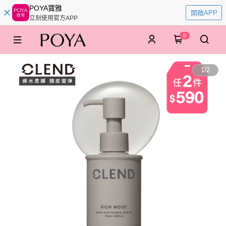
POYA寶雅
開啟APP
立刻使用官方APP
0
1
/
2