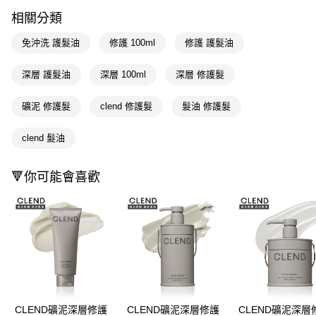
LINE Pay
相關分類
Apple Pay
免沖洗 護髮油
修護 100ml
修護 護髮油
街口支付
深層 護髮油
深層 100ml
深層 修護髮
悠遊付
礦泥 修護髮
clend 修護髮
髮油 修護髮
Google Pay
AFTEE先享後付
clend 髮油
相關說明
【關於「AFTEE先享後付」】
🔻你可能會喜歡
即享券
AFTEE先享後付是「在收到商品之後才付款」的支付方式。 讓您購物簡單
便利好安心！
１．簡單：不需註冊會員、不需綁卡、不需儲值。
運送方式
２．便利：只要手機號碼，簡訊認證，即可結帳。
３．安心：先確認商品／服務後，再付款。
全家取貨付款
每筆NT$65，滿NT$390(含以上)免運費
【「AFTEE先享後付」結帳流程】
１．於結帳方式選擇「AFTEE先享後付」後，將跳轉至「AFTEE先享後付」
付款後全家取貨
結帳頁面，進行簡訊認證並確認金額後，即可完成結帳。
２．訂單成立數日內，您將收到繳費通知簡訊。
每筆NT$65，滿NT$390(含以上)免運費
３．收到繳費通知簡訊後14天內，點擊此簡訊中的連結，可透過四大超商／
CLEND礦泥深層修護
CLEND礦泥深層修護
CLEND礦泥深層