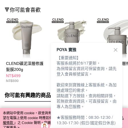
🔻你可能會喜歡
POYA 寶雅
【重要通知】
客服系統將於8/17更新，
CLEND礦泥深層修護
CLEND礦泥深層修護
CLEND礦泥深層
為保障留言資訊可保留查詢，請先
髮膜200g
潤髮乳450ml
洗髮精450ml
登入會員帳號留言。
NT$499
NT$499
NT$499
NT$590
NT$590
NT$590
歡迎來到寶雅線上客服系統。為加
速處理您的需求，
你可能有興趣的商品
全站排行
請點選下方按鈕，查詢相關詳情，
若無欲查詢資訊，可直接留言，由
專人為您服務。
本網站中使用 cookie，欲查詢有關本網站使用 cookie 方式之詳情，及若您不希
★客服服務時間：08:30-12:30 /
熱門標籤
望在電腦上使用 cookie 時應如何變更電腦的 cookie 設定，請參閱本網站「
隱私
13:30-17:30 (假日/國定假日休息)
權條款
」之 Cookie 聲明。您繼續使用本網站即表示您同意本公司得按本網站使
用條款之 Cookie 聲明使用 cookie。
了解更多 >