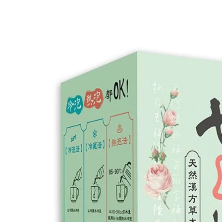
２．關於
付款後7-1
https://aft
每筆NT$6
３．未成
「AFTE
宅配(本島)
任。
４．使用「
每筆NT$1
即時審查
結果請求
付款後寶雅
５．嚴禁
每筆NT$8
形，恩沛
動。