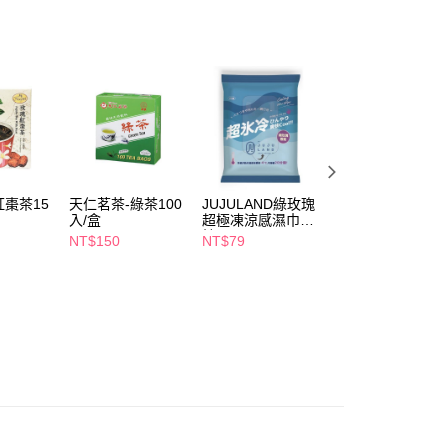
FTEE先享後付」】
先享後付是「在收到商品之後才付款」的支付方式。 讓您購物簡單
心！
：不需註冊會員、不需綁卡、不需儲值。
：只要手機號碼，簡訊認證，即可結帳。
：先確認商品／服務後，再付款。
付款
EE先享後付」結帳流程】
5，滿NT$390(含以上)免運費
方式選擇「AFTEE先享後付」後，將跳轉至「AFTEE先享後
頁面，進行簡訊認證並確認金額後，即可完成結帳。
棗茶15
天仁茗茶-綠茶100
JUJULAND綠玫瑰
家家蚊香10卷-玫
家取貨
成立數日內，您將收到繳費通知簡訊。
入/盒
超極凍涼感濕巾25
瑰
費通知簡訊後14天內，點擊此簡訊中的連結，可透過四大超商
5，滿NT$390(含以上)免運費
抽
網路銀行／等多元方式進行付款，方視為交易完成。
NT$150
NT$79
NT$39
：結帳手續完成當下不需立刻繳費，但若您需要取消訂單，請聯
貨付款
的店家。未經商家同意取消之訂單仍視為有效，需透過AFTEE
繳納相關費用。
5，滿NT$490(含以上)免運費
否成功請以「AFTEE先享後付 」之結帳頁面顯示為準，若有關於
功／繳費後需取消欲退款等相關疑問，請聯繫「AFTEE先享後
爾富取貨
援中心」
https://netprotections.freshdesk.com/support/home
5，滿NT$490(含以上)免運費
項】
付款
恩沛科技股份有限公司提供之「AFTEE先享後付」服務完成之
依本服務之必要範圍內提供個人資料，並將交易相關給付款項請
5，滿NT$490(含以上)免運費
讓予恩沛科技股份有限公司。