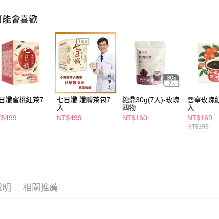
相關說明
【關於「A
可能會喜歡
即享券
AFTEE
便利好安
１．簡單
２．便利
運送方式
３．安心
全家取貨
【「AFT
每筆NT$6
１．於結帳
付」結帳
日孅蜜桃紅茶7
七日孅 孅體茶包7
糖鼎30g(7入)-玫瑰
曼寧玫瑰紅
付款後全
２．訂單
入
四物
入
３．收到繳
每筆NT$6
／ATM／
$499
NT$499
NT$160
NT$169
※ 請注意
NT$199
萊爾富取
絡購買商品
先享後付
每筆NT$6
※ 交易是
是否繳費成
付款後萊
付客戶支
每筆NT$6
說明
相關推薦
【注意事
7-11取貨
１．透過由
交易，需
每筆NT$6
求債權轉