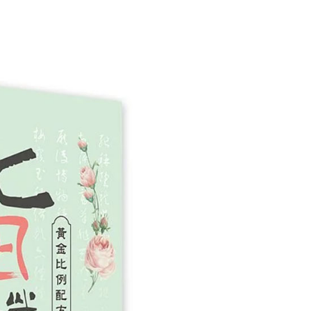
個人資料處理事宜，請瀏覽以下網址：
1取貨
ee.tw/terms/#terms3
5，滿NT$490(含以上)免運費
年的使用者請事先徵得法定代理人或監護人之同意方可使用
E先享後付」，若未經同意申辦者引起之損失，本公司不負相關責
AFTEE先享後付」時，將依據個別帳號之用戶狀況，依本公司
00，滿NT$790(含以上)免運費
核予不同之上限額度；若仍有額度不足之情形，本公司將視審查
用戶進行身份認證。
門市自取(由倉庫統一出貨)
一人註冊多個帳號或使用他人資訊註冊。若發現惡意使用之情
0，滿NT$290(含以上)免運費
科技股份有限公司將有權停止該用戶之使用額度並採取法律行