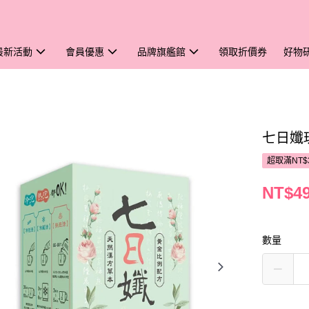
最新活動
會員優惠
品牌旗艦館
領取折價券
好物
七日孅
超取滿NT$
NT$4
數量