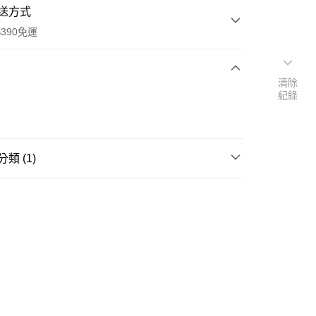
送方式
390免運
清除
紀錄
次付款
付款
類 (1)
沖泡飲品
奶茶/茶包
y
享後付