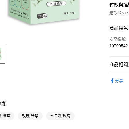
付款與運
超取滿NT$
付款方式
商品特色
POYA支付
商品編號
10709542
信用卡一
超商取貨
商品相關分
LINE Pay
食品飲料
分享
Apple Pay
街口支付
悠遊付
分類
Google Pa
孅 綠茶
玫瑰 綠茶
七日孅 玫瑰
AFTEE先