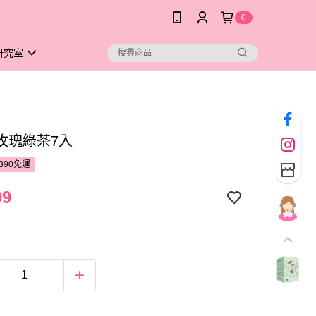
0
研究室
玫瑰綠茶7入
390免運
99