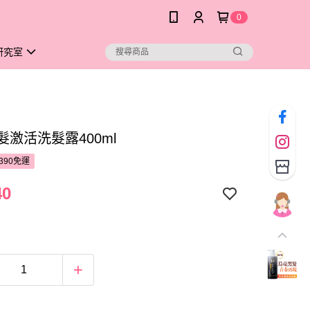
0
研究室
髮激活洗髮露400ml
390免運
40