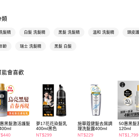
２．關於
付款後7-1
https://aft
每筆NT$6
３．未成
分類
「AFTE
宅配(本島)
任。
４．使用「
 洗髮精
白髮 洗髮精
黑髮 洗髮精
溫和 洗髮精
每筆NT$1
頭皮護
即時審查
結果請求
付款後寶雅
年齡
瑞士 洗髮精
黑髮 白髮
５．嚴禁
每筆NT$8
形，恩沛
動。
可能會喜歡
0惠黑髮激活護髮
夢17花花染髮乳
施華蔻健髮去屑調
50惠黑髮
400ml
400ml黑色
理洗髮露400ml
120ml
$440
NT$299
NT$229
NT$1,799