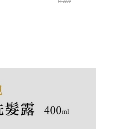
NT$379
NT$790