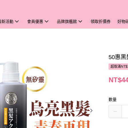
最新活動
會員優惠
品牌旗艦館
領取折價券
好物
50惠黑
超取滿NT$
NT$4
數量