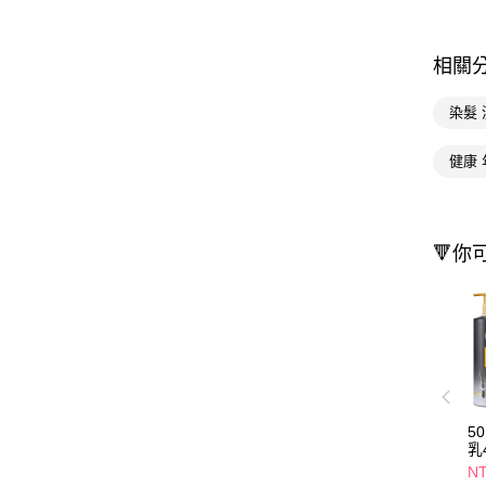
相關
染髮
健康 
🔻你
5
乳
NT