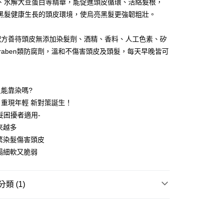
、水解大豆蛋白等精華，能促進頭皮循環、活絡髮根，
FTEE先享後付」】
黑髮健康生長的頭皮環境，使烏亮黑髮更強韌粗壯。
先享後付是「在收到商品之後才付款」的支付方式。 讓您購物簡單
心！
：不需註冊會員、不需綁卡、不需儲值。
配方善待頭皮無添加染髮劑、酒精、香料、人工色素、矽
：只要手機號碼，簡訊認證，即可結帳。
araben類防腐劑，溫和不傷害頭皮及頭髮，每天早晚皆可
：先確認商品／服務後，再付款。
付款
EE先享後付」結帳流程】
5，滿NT$390(含以上)免運費
方式選擇「AFTEE先享後付」後，將跳轉至「AFTEE先享後
能靠染嗎?
頁面，進行簡訊認證並確認金額後，即可完成結帳。
家取貨
成立數日內，您將收到繳費通知簡訊。
重現年輕 新對策誕生！
費通知簡訊後14天內，點擊此簡訊中的連結，可透過四大超商
5，滿NT$390(含以上)免運費
髮困擾者適用-
網路銀行／等多元方式進行付款，方視為交易完成。
來越多
：結帳手續完成當下不需立刻繳費，但若您需要取消訂單，請聯
貨付款
的店家。未經商家同意取消之訂單仍視為有效，需透過AFTEE
繁染髮傷害頭皮
繳納相關費用。
5，滿NT$490(含以上)免運費
塌細軟又脆弱
否成功請以「AFTEE先享後付 」之結帳頁面顯示為準，若有關於
功／繳費後需取消欲退款等相關疑問，請聯繫「AFTEE先享後
爾富取貨
援中心」
https://netprotections.freshdesk.com/support/home
5，滿NT$490(含以上)免運費
類 (1)
項】
付款
恩沛科技股份有限公司提供之「AFTEE先享後付」服務完成之
洗潤髮
強健髮根
依本服務之必要範圍內提供個人資料，並將交易相關給付款項請
5，滿NT$490(含以上)免運費
讓予恩沛科技股份有限公司。