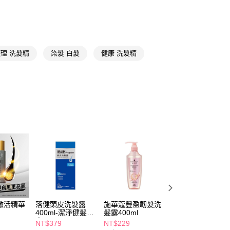
個人資料處理事宜，請瀏覽以下網址：
1取貨
ee.tw/terms/#terms3
5，滿NT$490(含以上)免運費
年的使用者請事先徵得法定代理人或監護人之同意方可使用
E先享後付」，若未經同意申辦者引起之損失，本公司不負相關責
AFTEE先享後付」時，將依據個別帳號之用戶狀況，依本公司
00，滿NT$790(含以上)免運費
理 洗髮精
染髮 白髮
健康 洗髮精
核予不同之上限額度；若仍有額度不足之情形，本公司將視審查
用戶進行身份認證。
門市自取(由倉庫統一出貨)
一人註冊多個帳號或使用他人資訊註冊。若發現惡意使用之情
0，滿NT$290(含以上)免運費
科技股份有限公司將有權停止該用戶之使用額度並採取法律行
激活精華
落健頭皮洗髮露
施華蔻豐盈韌髮洗
50惠海藻白髮染
400ml-潔淨健髮配
髮露400ml
髮露200ml自然黑
方
NT$379
NT$229
NT$719