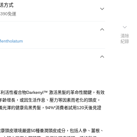
送方式
390免運
清除
ntholatum
紀錄
次付款
付款
利活性複合物Darkenyl™ 激活黑髮的革命性關鍵，有效
年齡增長，或因生活作息、壓力等因素而老化的頭皮，
滿光澤的健康烏黑秀髮，94%*消費者試用120天後見證
y
健康頭皮環境嚴選50種養潤頭皮成分，包括人參、薑根、
享後付