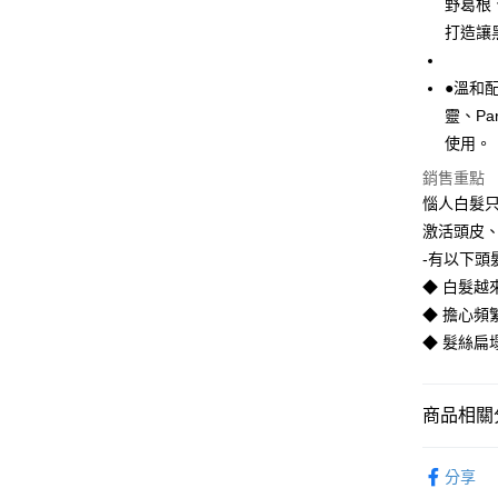
野葛根
相關說明
【關於「A
打造讓
即享券
AFTEE
便利好安
１．簡單
●溫和
２．便利
運送方式
靈、P
３．安心
使用。
全家取貨
【「AFT
銷售重點
每筆NT$6
１．於結帳
惱人白髮只
付」結帳
付款後全
２．訂單
激活頭皮、
３．收到繳
每筆NT$6
-有以下頭
／ATM／
◆ 白髮越
※ 請注意
萊爾富取
絡購買商品
◆ 擔心頻
先享後付
每筆NT$6
◆ 髮絲扁
※ 交易是
是否繳費成
付款後萊
付客戶支
每筆NT$6
商品相關分
【注意事
7-11取貨
１．透過由
個人清潔
交易，需
每筆NT$6
分享
求債權轉