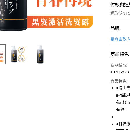
付款與運
超取滿NT$
付款方式
品牌
POYA支付
曼秀雷敦 Me
信用卡一
商品特色
超商取貨
商品編號
LINE Pay
10705823
商品特色
Apple Pay
●瑞士專
街口支付
調理隨
養出充
悠遊付
有效。
Google Pa
●打造
AFTEE先