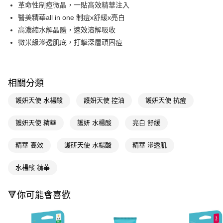
LINE Pay
革命性制痘微晶，一貼高效精華注入
醫美精華all in one 制痘x舒緩x亮白
Apple Pay
高濃縮水解晶體，速效溶解吸收
街口支付
微米級滲透肌底，打擊深層頑固痘
悠遊付
Google Pay
相關分類
AFTEE先享後付
護妍天使 水楊酸
護妍天使 控油
護妍天使 抗痘
相關說明
【關於「AFTEE先享後付」】
護妍天使 精華
護妍 水楊酸
亮白 舒緩
即享券
AFTEE先享後付是「在收到商品之後才付款」的支付方式。 讓您購物簡單
便利好安心！
１．簡單：不需註冊會員、不需綁卡、不需儲值。
精華 高效
護研天使 水楊酸
精華 滲透肌
運送方式
２．便利：只要手機號碼，簡訊認證，即可結帳。
３．安心：先確認商品／服務後，再付款。
全家取貨付款
水楊酸 精華
每筆NT$65，滿NT$390(含以上)免運費
【「AFTEE先享後付」結帳流程】
１．於結帳方式選擇「AFTEE先享後付」後，將跳轉至「AFTEE先享後付」
🔻你可能會喜歡
付款後全家取貨
結帳頁面，進行簡訊認證並確認金額後，即可完成結帳。
２．訂單成立數日內，您將收到繳費通知簡訊。
每筆NT$65，滿NT$390(含以上)免運費
３．收到繳費通知簡訊後14天內，點擊此簡訊中的連結，可透過四大超商／