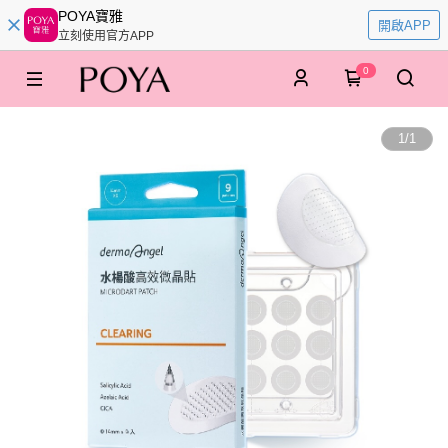
POYA寶雅
開啟APP
立刻使用官方APP
0
1
/
1