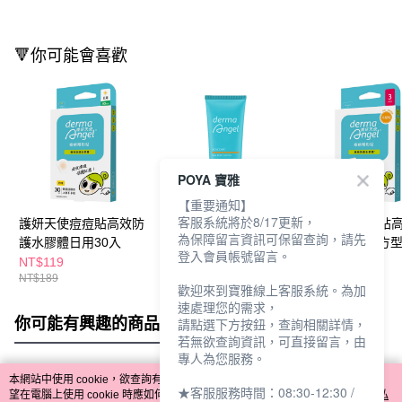
🔻你可能會喜歡
POYA 寶雅
【重要通知】
客服系統將於8/17更新，
護妍天使痘痘貼高效防
護妍天使2%水楊酸煥
護妍天使巧型貼
為保障留言資訊可保留查詢，請先
護水膠體日用30入
膚身體乳210ml
護水膠體3入-方
登入會員帳號留言。
NT$119
NT$599
NT$145
NT$189
NT$890
NT$179
歡迎來到寶雅線上客服系統。為加
速處理您的需求，
你可能有興趣的商品
全站排行
請點選下方按鈕，查詢相關詳情，
若無欲查詢資訊，可直接留言，由
專人為您服務。
本網站中使用 cookie，欲查詢有關本網站使用 cookie 方式之詳情，及若您不希
★客服服務時間：08:30-12:30 /
熱門標籤
望在電腦上使用 cookie 時應如何變更電腦的 cookie 設定，請參閱本網站「
隱私