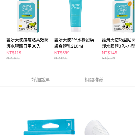
ATM／網路銀行／等多元方式進行付款，方視為交易完成。
萊爾富取貨付款
※ 請注意：結帳手續完成當下不需立刻繳費，但若您需要取消訂單，請聯絡
每筆NT$65，滿NT$490(含以上)免運費
購買商品的店家。未經商家同意取消之訂單仍視為有效，需透過AFTEE先享
後付繳納相關費用。
付款後萊爾富取貨
※ 交易是否成功請以「AFTEE先享後付 」之結帳頁面顯示為準，若有關於
是否繳費成功／繳費後需取消欲退款等相關疑問，請聯繫「AFTEE先享後付
每筆NT$65，滿NT$490(含以上)免運費
客戶支援中心」
https://netprotections.freshdesk.com/support/home
護妍天使痘痘貼高效防
護妍天使2%水楊酸煥
護妍天使巧型貼
7-11取貨付款
【注意事項】
護水膠體日用30入
膚身體乳210ml
護水膠體3入-方
１．透過由恩沛科技股份有限公司提供之「AFTEE先享後付」服務完成之交
每筆NT$65，滿NT$490(含以上)免運費
NT$119
NT$599
NT$145
易，需依本服務之必要範圍內提供個人資料，並將交易相關給付款項請求債
NT$189
NT$890
NT$179
權轉讓予恩沛科技股份有限公司。
付款後7-11取貨
２．關於個人資料處理事宜，請瀏覽以下網址：
每筆NT$65，滿NT$490(含以上)免運費
https://aftee.tw/terms/#terms3
３．未成年的使用者請事先徵得法定代理人或監護人之同意方可使用
詳細說明
相關推薦
宅配(本島)
「AFTEE先享後付」，若未經同意申辦者引起之損失，本公司不負相關責
任。
每筆NT$100，滿NT$790(含以上)免運費
４．使用「AFTEE先享後付」時，將依據個別帳號之用戶狀況，依本公司即
時審查核予不同之上限額度；若仍有額度不足之情形，本公司將視審查結果
付款後寶雅門市自取(由倉庫統一出貨)
請求用戶進行身份認證。
每筆NT$80，滿NT$290(含以上)免運費
５．嚴禁一人註冊多個帳號或使用他人資訊註冊。若發現惡意使用之情形，
恩沛科技股份有限公司將有權停止該用戶之使用額度並採取法律行動。