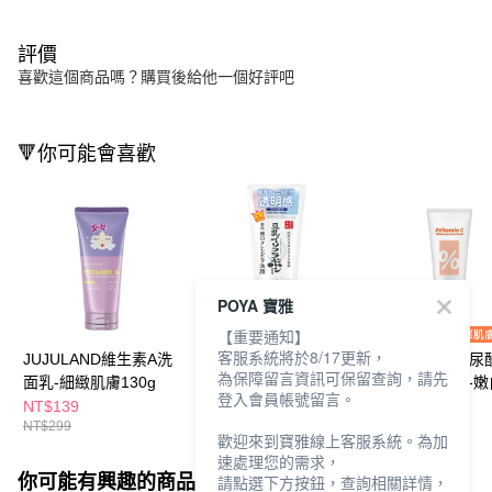
評價
喜歡這個商品嗎？購買後給他一個好評吧
🔻你可能會喜歡
POYA 寶雅
【重要通知】
客服系統將於8/17更新，
JUJULAND維生素A洗
SANA豆乳美肌煥白洗
SEXYLOOK玻尿
為保障留言資訊可保留查詢，請先
面乳-細緻肌膚130g
面乳150g
濕洗面乳120g-嫩
登入會員帳號留言。
NT$139
NT$259
NT$99
NT$299
NT$345
NT$198
歡迎來到寶雅線上客服系統。為加
速處理您的需求，
你可能有興趣的商品
全站排行
請點選下方按鈕，查詢相關詳情，