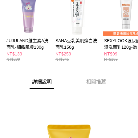
ATM／網路銀行／等多元方式進行付款，方視為交易完成。
萊爾富取貨付款
※ 請注意：結帳手續完成當下不需立刻繳費，但若您需要取消訂單，請聯絡
每筆NT$65，滿NT$490(含以上)免運費
購買商品的店家。未經商家同意取消之訂單仍視為有效，需透過AFTEE先享
後付繳納相關費用。
付款後萊爾富取貨
※ 交易是否成功請以「AFTEE先享後付 」之結帳頁面顯示為準，若有關於
是否繳費成功／繳費後需取消欲退款等相關疑問，請聯繫「AFTEE先享後付
每筆NT$65，滿NT$490(含以上)免運費
客戶支援中心」
https://netprotections.freshdesk.com/support/home
JUJULAND維生素A洗
SANA豆乳美肌煥白洗
SEXYLOOK玻尿
7-11取貨付款
【注意事項】
面乳-細緻肌膚130g
面乳150g
濕洗面乳120g-嫩
１．透過由恩沛科技股份有限公司提供之「AFTEE先享後付」服務完成之交
每筆NT$65，滿NT$490(含以上)免運費
NT$139
NT$259
NT$99
易，需依本服務之必要範圍內提供個人資料，並將交易相關給付款項請求債
NT$299
NT$345
NT$198
權轉讓予恩沛科技股份有限公司。
付款後7-11取貨
２．關於個人資料處理事宜，請瀏覽以下網址：
每筆NT$65，滿NT$490(含以上)免運費
https://aftee.tw/terms/#terms3
３．未成年的使用者請事先徵得法定代理人或監護人之同意方可使用
詳細說明
相關推薦
宅配(本島)
「AFTEE先享後付」，若未經同意申辦者引起之損失，本公司不負相關責
任。
每筆NT$100，滿NT$790(含以上)免運費
４．使用「AFTEE先享後付」時，將依據個別帳號之用戶狀況，依本公司即
時審查核予不同之上限額度；若仍有額度不足之情形，本公司將視審查結果
付款後寶雅門市自取(由倉庫統一出貨)
請求用戶進行身份認證。
每筆NT$80，滿NT$290(含以上)免運費
５．嚴禁一人註冊多個帳號或使用他人資訊註冊。若發現惡意使用之情形，
恩沛科技股份有限公司將有權停止該用戶之使用額度並採取法律行動。