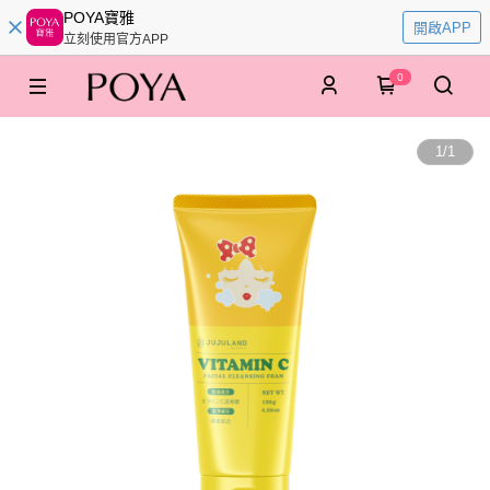
POYA寶雅
開啟APP
立刻使用官方APP
0
1
/
1