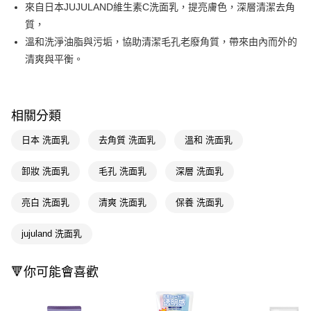
LINE Pay
來自日本JUJULAND維生素C洗面乳，提亮膚色，深層清潔去角
質，
Apple Pay
溫和洗淨油脂與污垢，協助清潔毛孔老廢角質，帶來由內而外的
街口支付
清爽與平衡。
悠遊付
Google Pay
相關分類
AFTEE先享後付
日本 洗面乳
去角質 洗面乳
溫和 洗面乳
相關說明
【關於「AFTEE先享後付」】
卸妝 洗面乳
毛孔 洗面乳
深層 洗面乳
即享券
AFTEE先享後付是「在收到商品之後才付款」的支付方式。 讓您購物簡單
便利好安心！
１．簡單：不需註冊會員、不需綁卡、不需儲值。
亮白 洗面乳
清爽 洗面乳
保養 洗面乳
運送方式
２．便利：只要手機號碼，簡訊認證，即可結帳。
３．安心：先確認商品／服務後，再付款。
全家取貨付款
jujuland 洗面乳
每筆NT$65，滿NT$390(含以上)免運費
【「AFTEE先享後付」結帳流程】
１．於結帳方式選擇「AFTEE先享後付」後，將跳轉至「AFTEE先享後付」
🔻你可能會喜歡
付款後全家取貨
結帳頁面，進行簡訊認證並確認金額後，即可完成結帳。
２．訂單成立數日內，您將收到繳費通知簡訊。
每筆NT$65，滿NT$390(含以上)免運費
３．收到繳費通知簡訊後14天內，點擊此簡訊中的連結，可透過四大超商／