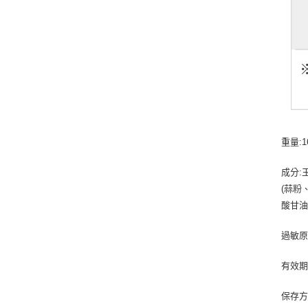
重量:1
成分:
(蒜粉
酸甘油
過敏原
有效期
保存方