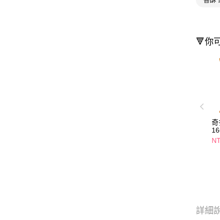
🔻你
奇
1
N
詳細