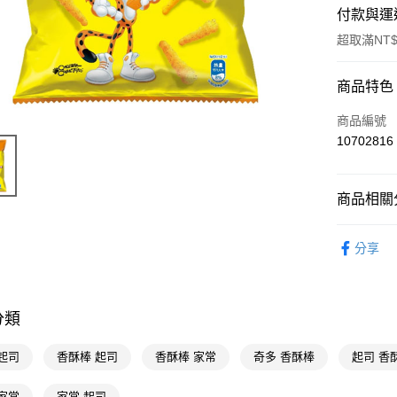
付款與運
超取滿NT$
付款方式
商品特色
POYA支付
商品編號
10702816
信用卡一
超商取貨
商品相關分
LINE Pay
食品飲料
分享
Apple Pay
街口支付
悠遊付
分類
Google Pa
起司
香酥棒 起司
香酥棒 家常
奇多 香酥棒
起司 香
AFTEE先
家常
家常 起司