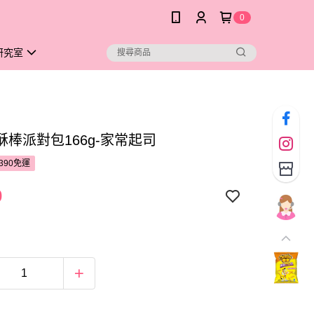
0
研究室
酥棒派對包166g-家常起司
390免運
0