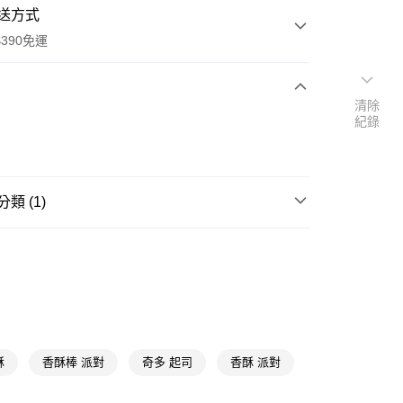
送方式
390免運
清除
紀錄
次付款
付款
類 (1)
休閒餅乾
洋芋片
y
酥
香酥棒 派對
奇多 起司
香酥 派對
享後付