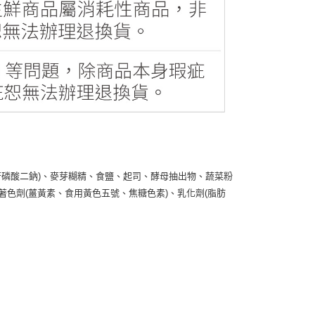
核苷磷酸二鈉)、麥芽糊精、食鹽、起司、酵母抽出物、蔬菜粉
著色劑(薑黃素、食用黃色五號、焦糖色素)、乳化劑(脂肪