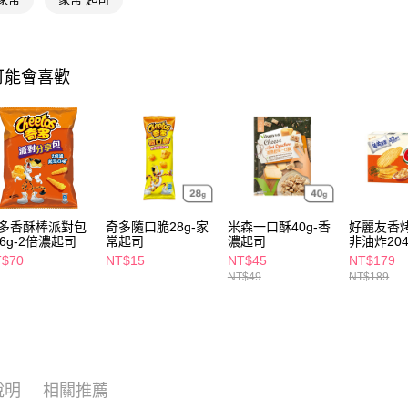
相關說明
【關於「A
即享券
AFTEE
便利好安
１．簡單
可能會喜歡
２．便利
運送方式
３．安心
全家取貨
【「AFT
每筆NT$6
１．於結帳
付」結帳
付款後全
２．訂單
３．收到繳
每筆NT$6
／ATM／
多香酥棒派對包
奇多隨口脆28g-家
米森一口酥40g-香
好麗友香
※ 請注意
66g-2倍濃起司
常起司
濃起司
非油炸204
萊爾富取
絡購買商品
T$70
NT$15
NT$45
NT$179
先享後付
每筆NT$6
NT$49
NT$189
※ 交易是
是否繳費成
付款後萊
付客戶支
每筆NT$6
【注意事
7-11取貨
１．透過由
交易，需
每筆NT$6
說明
相關推薦
求債權轉