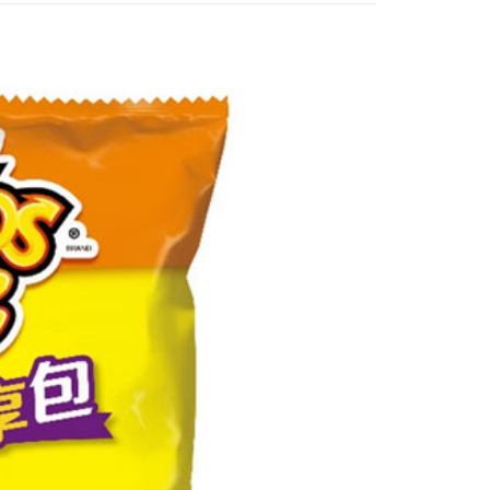
個人資料處理事宜，請瀏覽以下網址：
1取貨
ee.tw/terms/#terms3
5，滿NT$490(含以上)免運費
年的使用者請事先徵得法定代理人或監護人之同意方可使用
E先享後付」，若未經同意申辦者引起之損失，本公司不負相關責
AFTEE先享後付」時，將依據個別帳號之用戶狀況，依本公司
00，滿NT$790(含以上)免運費
核予不同之上限額度；若仍有額度不足之情形，本公司將視審查
用戶進行身份認證。
門市自取(由倉庫統一出貨)
一人註冊多個帳號或使用他人資訊註冊。若發現惡意使用之情
0，滿NT$290(含以上)免運費
科技股份有限公司將有權停止該用戶之使用額度並採取法律行