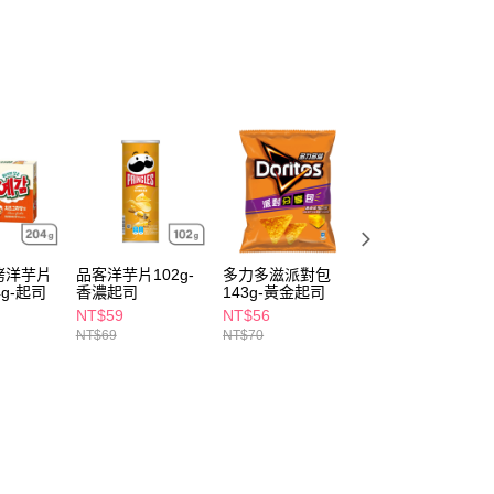
FTEE先享後付」】
先享後付是「在收到商品之後才付款」的支付方式。 讓您購物簡單
心！
：不需註冊會員、不需綁卡、不需儲值。
：只要手機號碼，簡訊認證，即可結帳。
：先確認商品／服務後，再付款。
付款
EE先享後付」結帳流程】
5，滿NT$390(含以上)免運費
方式選擇「AFTEE先享後付」後，將跳轉至「AFTEE先享後
頁面，進行簡訊認證並確認金額後，即可完成結帳。
家取貨
成立數日內，您將收到繳費通知簡訊。
費通知簡訊後14天內，點擊此簡訊中的連結，可透過四大超商
5，滿NT$390(含以上)免運費
網路銀行／等多元方式進行付款，方視為交易完成。
烤洋芋片
品客洋芋片102g-
多力多滋派對包
米森一口酥5入-香
：結帳手續完成當下不需立刻繳費，但若您需要取消訂單，請聯
g-起司
香濃起司
143g-黃金起司
濃起司
貨付款
的店家。未經商家同意取消之訂單仍視為有效，需透過AFTEE
NT$59
NT$56
NT$132
繳納相關費用。
5，滿NT$490(含以上)免運費
NT$69
NT$70
NT$155
否成功請以「AFTEE先享後付 」之結帳頁面顯示為準，若有關於
功／繳費後需取消欲退款等相關疑問，請聯繫「AFTEE先享後
爾富取貨
援中心」
https://netprotections.freshdesk.com/support/home
5，滿NT$490(含以上)免運費
項】
付款
恩沛科技股份有限公司提供之「AFTEE先享後付」服務完成之
依本服務之必要範圍內提供個人資料，並將交易相關給付款項請
5，滿NT$490(含以上)免運費
讓予恩沛科技股份有限公司。