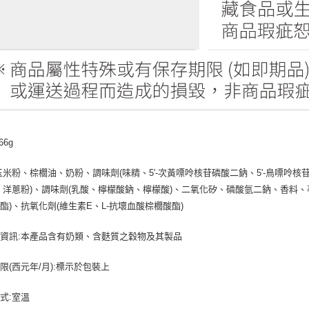
66g
玉米粉、棕櫚油、奶粉、調味劑(味精、5'-次黃嘌呤核苷磷酸二鈉、5'-鳥嘌呤
、洋蔥粉)、調味劑(乳酸、檸檬酸鈉、檸檬酸)、二氧化矽、磷酸氫二鈉、香料、
酯)、抗氧化劑(維生素E、L-抗壞血酸棕櫚酸酯)
資訊:本產品含有奶類、含麩質之穀物及其製品
限(西元年/月):標示於包裝上
式:室溫