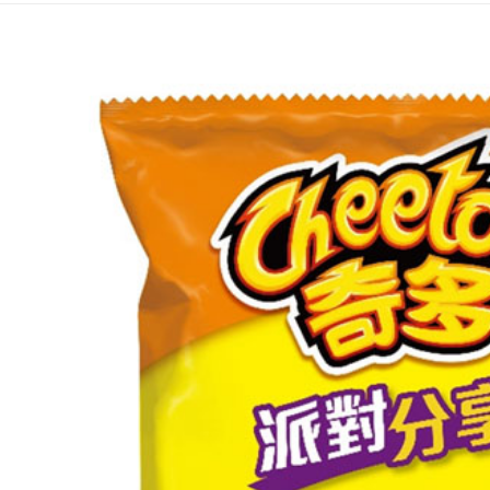
２．關於
付款後7-1
https://aft
每筆NT$6
３．未成
「AFTE
宅配(本島)
任。
４．使用「
每筆NT$1
即時審查
結果請求
付款後寶雅
５．嚴禁
每筆NT$8
形，恩沛
動。