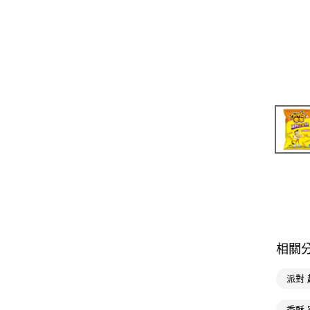
相關
派對 
香酥 