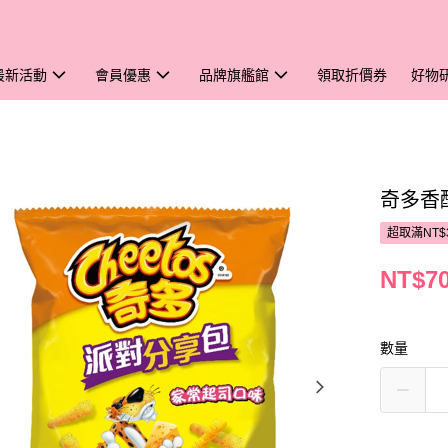
最新活動
會員優惠
品牌旗艦館
領取折價券
好物
奇多香
超取滿NT$
NT$7
數量