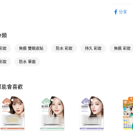
相關說明
時尚彩妝
【關於「A
即享券
分享
AFTEE
便利好安
１．簡單
２．便利
運送方式
３．安心
分類
全家取貨
【「AFT
彩妝
無痕 雙眼皮貼
防水 彩妝
持久 彩妝
無痕 彩妝
每筆NT$6
１．於結帳
付」結帳
付款後全
２．訂單
彩妝
防水 單面
３．收到繳
每筆NT$6
／ATM／
※ 請注意
萊爾富取
絡購買商品
可能會喜歡
先享後付
每筆NT$6
※ 交易是
是否繳費成
付款後萊
付客戶支
每筆NT$6
【注意事
7-11取貨
１．透過由
交易，需
每筆NT$6
求債權轉