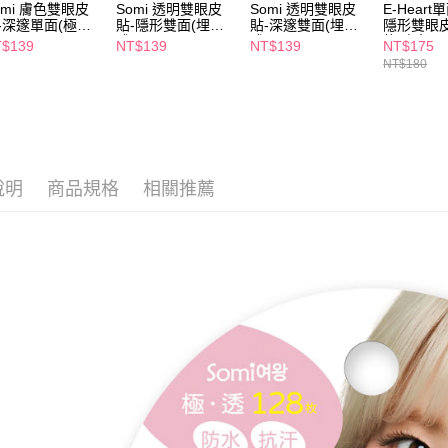
２．關於
omi 膚色雙眼皮
Somi 透明雙眼皮
Somi 透明雙眼皮
E-Hear
付款後7-1
-深邃單面(極透
貼-隱形雙面(埋沒
貼-深邃雙面(埋沒
隱形雙眼皮
https://aft
每筆NT$6
0mm)
式2.0mm)
式3.0mm)
枚-膚色
３．未成
$139
NT$139
NT$139
NT$175
「AFTE
NT$180
宅配(本島)
任。
４．使用「
每筆NT$1
即時審查
結果請求
付款後寶雅
５．嚴禁
每筆NT$8
形，恩沛
說明
商品規格
相關推薦
動。