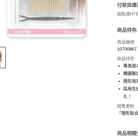
付款與運
超取滿NT$
付款方式
商品特色
POYA支付
商品編號
10700867
信用卡一
商品特色
超商取貨
專為追
韓國製
LINE Pay
隱形效
Apple Pay
採用先
久！
街口支付
銷售重點
悠遊付
「隱形貼
Google Pa
AFTEE先
商品相關分