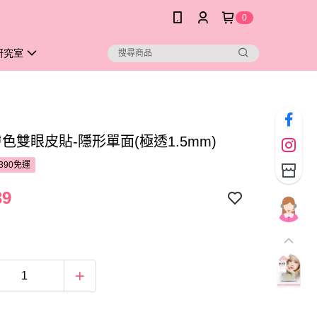
0
研究室
 膚色雙眼皮貼-隱形單面(極透1.5mm)
390免運
39