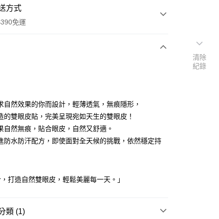
送方式
390免運
清除
紀錄
次付款
付款
求自然效果的你而設計，輕薄透氣，無痕隱形，
造的雙眼皮貼，完美呈現宛如天生的雙眼皮！
果自然無痕，貼合眼皮，自然又舒適。
進防水防汗配方，即使面對全天候的挑戰，依然穩定持
合，打造自然雙眼皮，輕鬆美麗每一天。」
y
享後付
類 (1)