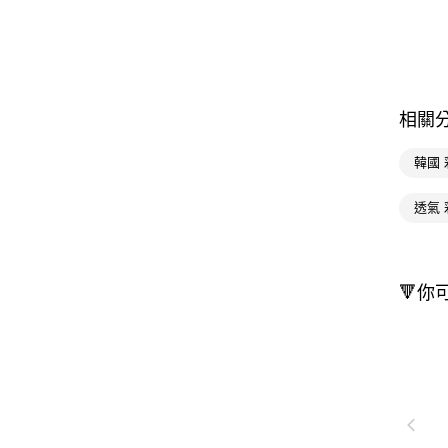
相關
韓國 
透氣 
🔻你