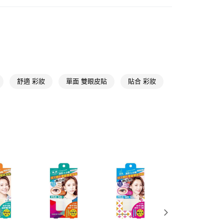
彩妝工具
雙眼皮貼/雙眼皮膠
FTEE先享後付」】
先享後付是「在收到商品之後才付款」的支付方式。 讓您購物簡單
心！
：不需註冊會員、不需綁卡、不需儲值。
：只要手機號碼，簡訊認證，即可結帳。
：先確認商品／服務後，再付款。
付款
EE先享後付」結帳流程】
舒適 彩妝
單面 雙眼皮貼
貼合 彩妝
5，滿NT$390(含以上)免運費
方式選擇「AFTEE先享後付」後，將跳轉至「AFTEE先享後
頁面，進行簡訊認證並確認金額後，即可完成結帳。
家取貨
成立數日內，您將收到繳費通知簡訊。
費通知簡訊後14天內，點擊此簡訊中的連結，可透過四大超商
5，滿NT$390(含以上)免運費
網路銀行／等多元方式進行付款，方視為交易完成。
：結帳手續完成當下不需立刻繳費，但若您需要取消訂單，請聯
貨付款
的店家。未經商家同意取消之訂單仍視為有效，需透過AFTEE
繳納相關費用。
5，滿NT$490(含以上)免運費
否成功請以「AFTEE先享後付 」之結帳頁面顯示為準，若有關於
功／繳費後需取消欲退款等相關疑問，請聯繫「AFTEE先享後
爾富取貨
援中心」
https://netprotections.freshdesk.com/support/home
5，滿NT$490(含以上)免運費
項】
付款
恩沛科技股份有限公司提供之「AFTEE先享後付」服務完成之
依本服務之必要範圍內提供個人資料，並將交易相關給付款項請
5，滿NT$490(含以上)免運費
讓予恩沛科技股份有限公司。