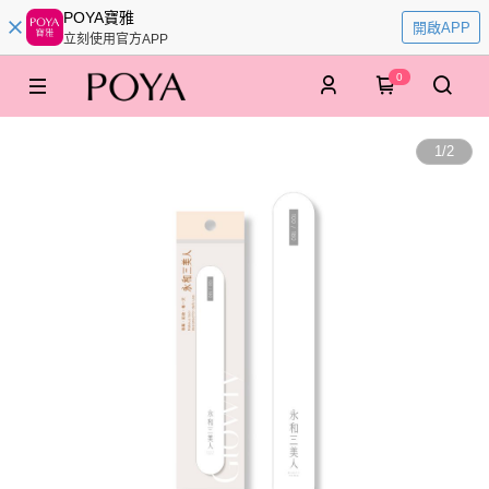
POYA寶雅
開啟APP
立刻使用官方APP
0
1
/
2