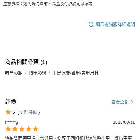
注意事項：避免陽光直射、高溫及存放於潮濕環境。
顯示電腦版詳細說明
商品相關分類 (1)
時尚彩妝
指甲彩繪
手足保養/護甲/美甲用具
評價
查看全部
5
(
1
則評價
)
f******g
2026/03/11
這款雙面磨甲棒非常好用，搭配不同粗細快速修整指甲，讓指甲更