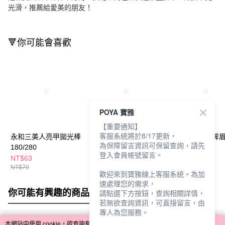
光滑，推薦給愛美的朋友！
🔻你可能會喜歡
POYA 寶雅
【重要通知】
客服系統將於8/17更新，
永和三美人亮甲拋光棒
永和三美人小麥桿安全
永和三美人煥眸眉
為保障留言資訊可保留查詢，請先
180/280
修眉刀2入
平口
登入會員帳號留言。
NT$63
NT$59
NT$89
NT$70
NT$67
NT$115
歡迎來到寶雅線上客服系統。為加
速處理您的需求，
你可能有興趣的商品
全站排行
請點選下方按鈕，查詢相關詳情，
若無欲查詢資訊，可直接留言，由
專人為您服務。
本網站中使用 cookie，欲查詢有關本網站使用 cookie 方式之詳情，及若您不希