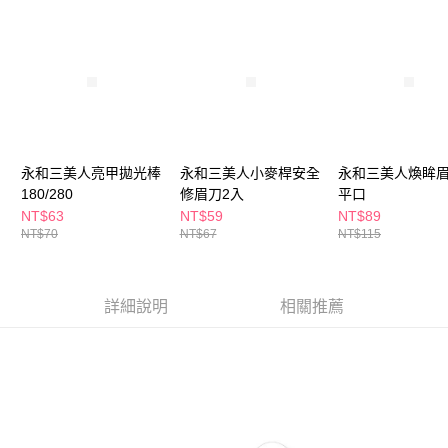
３．收到繳費通知簡訊後14天內，點擊此簡訊中的連結，可透過四大超商／
ATM／網路銀行／等多元方式進行付款，方視為交易完成。
萊爾富取貨付款
※ 請注意：結帳手續完成當下不需立刻繳費，但若您需要取消訂單，請聯絡
每筆NT$65，滿NT$490(含以上)免運費
購買商品的店家。未經商家同意取消之訂單仍視為有效，需透過AFTEE先享
後付繳納相關費用。
付款後萊爾富取貨
※ 交易是否成功請以「AFTEE先享後付 」之結帳頁面顯示為準，若有關於
是否繳費成功／繳費後需取消欲退款等相關疑問，請聯繫「AFTEE先享後付
每筆NT$65，滿NT$490(含以上)免運費
客戶支援中心」
https://netprotections.freshdesk.com/support/home
7-11取貨付款
【注意事項】
永和三美人亮甲拋光棒
永和三美人小麥桿安全
永和三美人煥眸眉
１．透過由恩沛科技股份有限公司提供之「AFTEE先享後付」服務完成之交
每筆NT$65，滿NT$490(含以上)免運費
180/280
修眉刀2入
平口
易，需依本服務之必要範圍內提供個人資料，並將交易相關給付款項請求債
NT$63
NT$59
NT$89
權轉讓予恩沛科技股份有限公司。
付款後7-11取貨
NT$70
NT$67
NT$115
２．關於個人資料處理事宜，請瀏覽以下網址：
每筆NT$65，滿NT$490(含以上)免運費
https://aftee.tw/terms/#terms3
３．未成年的使用者請事先徵得法定代理人或監護人之同意方可使用
宅配(本島)
「AFTEE先享後付」，若未經同意申辦者引起之損失，本公司不負相關責
詳細說明
相關推薦
任。
每筆NT$100，滿NT$790(含以上)免運費
４．使用「AFTEE先享後付」時，將依據個別帳號之用戶狀況，依本公司即
時審查核予不同之上限額度；若仍有額度不足之情形，本公司將視審查結果
付款後寶雅門市自取(由倉庫統一出貨)
請求用戶進行身份認證。
每筆NT$80，滿NT$290(含以上)免運費
５．嚴禁一人註冊多個帳號或使用他人資訊註冊。若發現惡意使用之情形，
恩沛科技股份有限公司將有權停止該用戶之使用額度並採取法律行動。