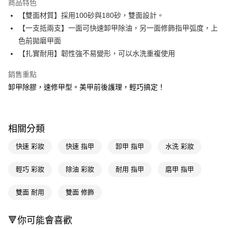
商品特色
LINE Pay
【雙面材質】採用100砂與180砂，雙面設計。
【一支抵兩支】一面可快速卸甲除油，另一面修飾指甲弧度，上
Apple Pay
色前拋磨甲面
街口支付
【扎實耐用】韌性強不易變形，可以水洗重複使用
悠遊付
銷售重點
卸甲除膠，速修甲型。美甲前後護理，輕巧搞定！
Google Pay
AFTEE先享後付
相關說明
相關分類
【關於「AFTEE先享後付」】
即享券
AFTEE先享後付是「在收到商品之後才付款」的支付方式。 讓您購物簡單
快速 彩妝
快速 指甲
卸甲 指甲
水洗 彩妝
便利好安心！
１．簡單：不需註冊會員、不需綁卡、不需儲值。
運送方式
２．便利：只要手機號碼，簡訊認證，即可結帳。
輕巧 彩妝
除油 彩妝
耐用 指甲
磨甲 指甲
３．安心：先確認商品／服務後，再付款。
全家取貨付款
雙面 耐用
雙面 修飾
每筆NT$65，滿NT$390(含以上)免運費
【「AFTEE先享後付」結帳流程】
１．於結帳方式選擇「AFTEE先享後付」後，將跳轉至「AFTEE先享後付」
付款後全家取貨
結帳頁面，進行簡訊認證並確認金額後，即可完成結帳。
🔻你可能會喜歡
２．訂單成立數日內，您將收到繳費通知簡訊。
每筆NT$65，滿NT$390(含以上)免運費