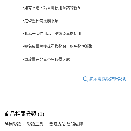
•如有不適，請立即停用並諮詢醫師
•定型壓棒勿接觸眼球
•此為一次性用品，請避免重複使用
•避免反覆觸摸或重複黏貼，以免黏性減弱
•請放置在兒童不易取得之處
顯示電腦版詳細說明
商品相關分類 (1)
時尚彩妝
彩妝工具
雙眼皮貼/雙眼皮膠