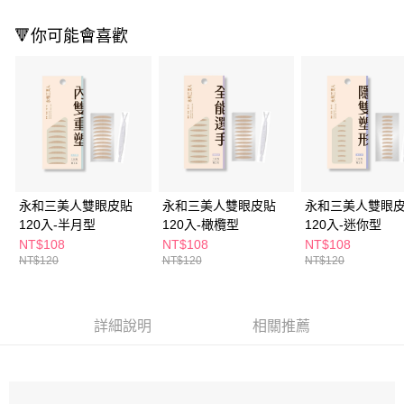
ATM／網路銀行／等多元方式進行付款，方視為交易完成。
萊爾富取貨付款
※ 請注意：結帳手續完成當下不需立刻繳費，但若您需要取消訂單，請聯絡
🔻你可能會喜歡
每筆NT$65，滿NT$490(含以上)免運費
購買商品的店家。未經商家同意取消之訂單仍視為有效，需透過AFTEE先享
後付繳納相關費用。
付款後萊爾富取貨
※ 交易是否成功請以「AFTEE先享後付 」之結帳頁面顯示為準，若有關於
是否繳費成功／繳費後需取消欲退款等相關疑問，請聯繫「AFTEE先享後付
每筆NT$65，滿NT$490(含以上)免運費
客戶支援中心」
https://netprotections.freshdesk.com/support/home
7-11取貨付款
【注意事項】
１．透過由恩沛科技股份有限公司提供之「AFTEE先享後付」服務完成之交
每筆NT$65，滿NT$490(含以上)免運費
易，需依本服務之必要範圍內提供個人資料，並將交易相關給付款項請求債
權轉讓予恩沛科技股份有限公司。
付款後7-11取貨
２．關於個人資料處理事宜，請瀏覽以下網址：
永和三美人雙眼皮貼
永和三美人雙眼皮貼
永和三美人雙眼
每筆NT$65，滿NT$490(含以上)免運費
https://aftee.tw/terms/#terms3
120入-半月型
120入-橄欖型
120入-迷你型
３．未成年的使用者請事先徵得法定代理人或監護人之同意方可使用
宅配(本島)
NT$108
NT$108
NT$108
「AFTEE先享後付」，若未經同意申辦者引起之損失，本公司不負相關責
NT$120
NT$120
NT$120
任。
每筆NT$100，滿NT$790(含以上)免運費
４．使用「AFTEE先享後付」時，將依據個別帳號之用戶狀況，依本公司即
時審查核予不同之上限額度；若仍有額度不足之情形，本公司將視審查結果
付款後寶雅門市自取(由倉庫統一出貨)
請求用戶進行身份認證。
詳細說明
相關推薦
每筆NT$80，滿NT$290(含以上)免運費
５．嚴禁一人註冊多個帳號或使用他人資訊註冊。若發現惡意使用之情形，
恩沛科技股份有限公司將有權停止該用戶之使用額度並採取法律行動。