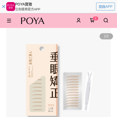
POYA寶雅
開啟APP
立刻使用官方APP
0
1
/
2