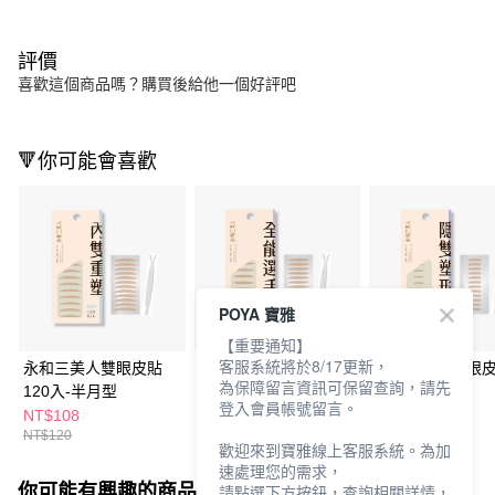
評價
喜歡這個商品嗎？購買後給他一個好評吧
🔻你可能會喜歡
POYA 寶雅
【重要通知】
客服系統將於8/17更新，
永和三美人雙眼皮貼
永和三美人雙眼皮貼
永和三美人雙眼
為保障留言資訊可保留查詢，請先
120入-半月型
120入-橄欖型
120入-迷你型
登入會員帳號留言。
NT$108
NT$108
NT$108
NT$120
NT$120
NT$120
歡迎來到寶雅線上客服系統。為加
速處理您的需求，
你可能有興趣的商品
全站排行
請點選下方按鈕，查詢相關詳情，