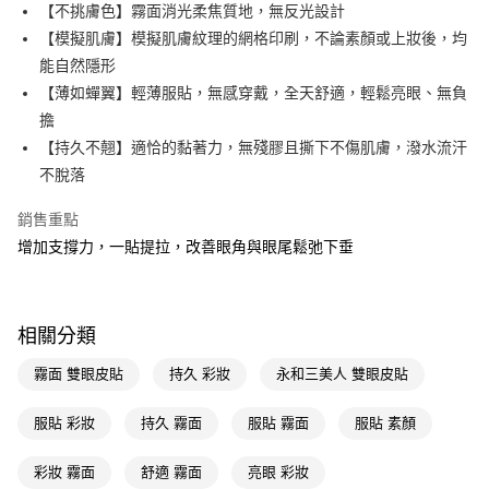
LINE Pay
【不挑膚色】霧面消光柔焦質地，無反光設計
【模擬肌膚】模擬肌膚紋理的網格印刷，不論素顏或上妝後，均
Apple Pay
能自然隱形
街口支付
【薄如蟬翼】輕薄服貼，無感穿戴，全天舒適，輕鬆亮眼、無負
擔
悠遊付
【持久不翹】適恰的黏著力，無殘膠且撕下不傷肌膚，潑水流汗
Google Pay
不脫落
AFTEE先享後付
銷售重點
相關說明
增加支撐力，一貼提拉，改善眼角與眼尾鬆弛下垂
【關於「AFTEE先享後付」】
即享券
AFTEE先享後付是「在收到商品之後才付款」的支付方式。 讓您購物簡單
便利好安心！
１．簡單：不需註冊會員、不需綁卡、不需儲值。
運送方式
相關分類
２．便利：只要手機號碼，簡訊認證，即可結帳。
３．安心：先確認商品／服務後，再付款。
全家取貨付款
霧面 雙眼皮貼
持久 彩妝
永和三美人 雙眼皮貼
每筆NT$65，滿NT$390(含以上)免運費
【「AFTEE先享後付」結帳流程】
１．於結帳方式選擇「AFTEE先享後付」後，將跳轉至「AFTEE先享後付」
服貼 彩妝
持久 霧面
服貼 霧面
服貼 素顏
付款後全家取貨
結帳頁面，進行簡訊認證並確認金額後，即可完成結帳。
２．訂單成立數日內，您將收到繳費通知簡訊。
每筆NT$65，滿NT$390(含以上)免運費
彩妝 霧面
舒適 霧面
亮眼 彩妝
３．收到繳費通知簡訊後14天內，點擊此簡訊中的連結，可透過四大超商／