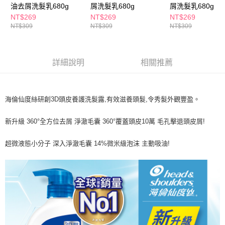
ATM／網路銀行／等多元方式進行付款，方視為交易完成。
油去屑洗髮乳680g
屑洗髮乳680g
屑洗髮乳680g
萊爾富取貨付款
※ 請注意：結帳手續完成當下不需立刻繳費，但若您需要取消訂單，請聯絡
NT$269
NT$269
NT$269
每筆NT$65，滿NT$490(含以上)免運費
購買商品的店家。未經商家同意取消之訂單仍視為有效，需透過AFTEE先享
NT$309
NT$309
NT$309
後付繳納相關費用。
付款後萊爾富取貨
※ 交易是否成功請以「AFTEE先享後付 」之結帳頁面顯示為準，若有關於
是否繳費成功／繳費後需取消欲退款等相關疑問，請聯繫「AFTEE先享後付
每筆NT$65，滿NT$490(含以上)免運費
客戶支援中心」
https://netprotections.freshdesk.com/support/home
詳細說明
相關推薦
7-11取貨付款
【注意事項】
１．透過由恩沛科技股份有限公司提供之「AFTEE先享後付」服務完成之交
每筆NT$65，滿NT$490(含以上)免運費
易，需依本服務之必要範圍內提供個人資料，並將交易相關給付款項請求債
海倫仙度絲研創3D頭皮養護洗髮露,有效滋養頭髮,令秀髮外觀豐盈。
權轉讓予恩沛科技股份有限公司。
付款後7-11取貨
２．關於個人資料處理事宜，請瀏覽以下網址：
每筆NT$65，滿NT$490(含以上)免運費
https://aftee.tw/terms/#terms3
新升級 360°全方位去屑 淨澈毛囊 360°覆蓋頭皮10萬 毛孔擊退頭皮屑!
３．未成年的使用者請事先徵得法定代理人或監護人之同意方可使用
宅配(本島)
「AFTEE先享後付」，若未經同意申辦者引起之損失，本公司不負相關責
超微液態小分子 深入淨澈毛囊 14%微米級泡沫 主動吸油!
任。
每筆NT$100，滿NT$790(含以上)免運費
４．使用「AFTEE先享後付」時，將依據個別帳號之用戶狀況，依本公司即
時審查核予不同之上限額度；若仍有額度不足之情形，本公司將視審查結果
付款後寶雅門市自取(由倉庫統一出貨)
請求用戶進行身份認證。
每筆NT$80，滿NT$290(含以上)免運費
５．嚴禁一人註冊多個帳號或使用他人資訊註冊。若發現惡意使用之情形，
恩沛科技股份有限公司將有權停止該用戶之使用額度並採取法律行動。