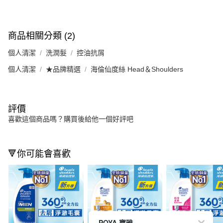
商品相關分類 (2)
個人清潔
洗潤髮
控油抗屑
個人清潔
★品牌精選
海倫仙度絲 Head＆Shoulders
評價
喜歡這個商品嗎？購買後給他一個好評吧
🔻你可能會喜歡
POYA 寶雅