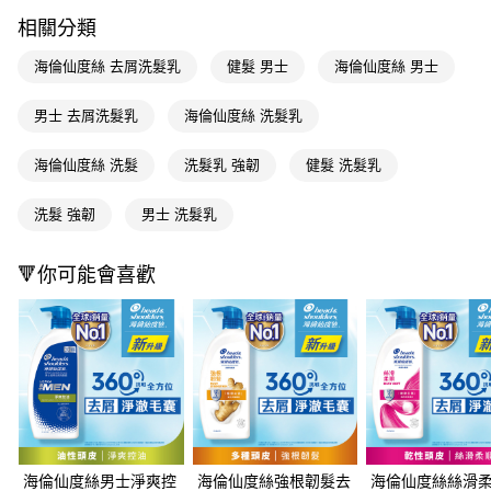
LINE Pay
相關分類
Apple Pay
海倫仙度絲 去屑洗髮乳
健髮 男士
海倫仙度絲 男士
街口支付
男士 去屑洗髮乳
海倫仙度絲 洗髮乳
悠遊付
海倫仙度絲 洗髮
洗髮乳 強韌
健髮 洗髮乳
Google Pay
AFTEE先享後付
洗髮 強韌
男士 洗髮乳
相關說明
【關於「AFTEE先享後付」】
🔻你可能會喜歡
即享券
AFTEE先享後付是「在收到商品之後才付款」的支付方式。 讓您購物簡單
便利好安心！
１．簡單：不需註冊會員、不需綁卡、不需儲值。
運送方式
２．便利：只要手機號碼，簡訊認證，即可結帳。
３．安心：先確認商品／服務後，再付款。
全家取貨付款
每筆NT$65，滿NT$390(含以上)免運費
【「AFTEE先享後付」結帳流程】
１．於結帳方式選擇「AFTEE先享後付」後，將跳轉至「AFTEE先享後付」
付款後全家取貨
結帳頁面，進行簡訊認證並確認金額後，即可完成結帳。
２．訂單成立數日內，您將收到繳費通知簡訊。
每筆NT$65，滿NT$390(含以上)免運費
３．收到繳費通知簡訊後14天內，點擊此簡訊中的連結，可透過四大超商／
海倫仙度絲男士淨爽控
海倫仙度絲強根韌髮去
海倫仙度絲絲滑