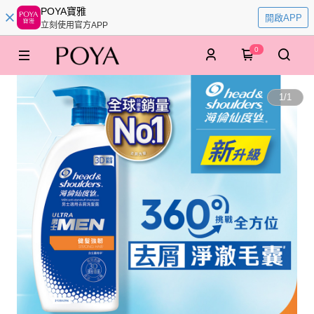
POYA寶雅
開啟APP
立刻使用官方APP
0
1
/
1