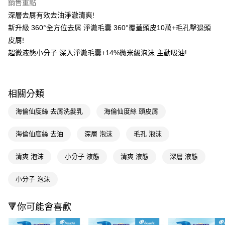
銷售重點
LINE Pay
深層去屑有效去油淨澈清爽!
新升級 360°全方位去屑 淨澈毛囊 360°覆蓋頭皮10萬+毛孔擊退頭
Apple Pay
皮屑!
街口支付
超微液態小分子 深入淨澈毛囊+14%微米級泡沫 主動吸油!
悠遊付
Google Pay
相關分類
AFTEE先享後付
海倫仙度絲 去屑洗髮乳
海倫仙度絲 頭皮屑
相關說明
【關於「AFTEE先享後付」】
海倫仙度絲 去油
深層 泡沫
毛孔 泡沫
即享券
AFTEE先享後付是「在收到商品之後才付款」的支付方式。 讓您購物簡單
便利好安心！
１．簡單：不需註冊會員、不需綁卡、不需儲值。
清爽 泡沫
小分子 液態
清爽 液態
深層 液態
運送方式
２．便利：只要手機號碼，簡訊認證，即可結帳。
３．安心：先確認商品／服務後，再付款。
全家取貨付款
小分子 泡沫
每筆NT$65，滿NT$390(含以上)免運費
【「AFTEE先享後付」結帳流程】
１．於結帳方式選擇「AFTEE先享後付」後，將跳轉至「AFTEE先享後付」
🔻你可能會喜歡
付款後全家取貨
結帳頁面，進行簡訊認證並確認金額後，即可完成結帳。
２．訂單成立數日內，您將收到繳費通知簡訊。
每筆NT$65，滿NT$390(含以上)免運費