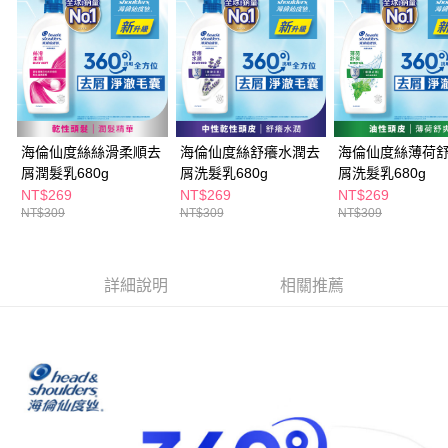
３．收到繳費通知簡訊後14天內，點擊此簡訊中的連結，可透過四大超商／
ATM／網路銀行／等多元方式進行付款，方視為交易完成。
萊爾富取貨付款
※ 請注意：結帳手續完成當下不需立刻繳費，但若您需要取消訂單，請聯絡
每筆NT$65，滿NT$490(含以上)免運費
購買商品的店家。未經商家同意取消之訂單仍視為有效，需透過AFTEE先享
後付繳納相關費用。
付款後萊爾富取貨
※ 交易是否成功請以「AFTEE先享後付 」之結帳頁面顯示為準，若有關於
是否繳費成功／繳費後需取消欲退款等相關疑問，請聯繫「AFTEE先享後付
每筆NT$65，滿NT$490(含以上)免運費
客戶支援中心」
https://netprotections.freshdesk.com/support/home
海倫仙度絲絲滑柔順去
海倫仙度絲舒癢水潤去
海倫仙度絲薄荷
7-11取貨付款
【注意事項】
屑潤髮乳680g
屑洗髮乳680g
屑洗髮乳680g
１．透過由恩沛科技股份有限公司提供之「AFTEE先享後付」服務完成之交
每筆NT$65，滿NT$490(含以上)免運費
NT$269
NT$269
NT$269
易，需依本服務之必要範圍內提供個人資料，並將交易相關給付款項請求債
NT$309
NT$309
NT$309
權轉讓予恩沛科技股份有限公司。
付款後7-11取貨
２．關於個人資料處理事宜，請瀏覽以下網址：
每筆NT$65，滿NT$490(含以上)免運費
https://aftee.tw/terms/#terms3
３．未成年的使用者請事先徵得法定代理人或監護人之同意方可使用
詳細說明
相關推薦
宅配(本島)
「AFTEE先享後付」，若未經同意申辦者引起之損失，本公司不負相關責
任。
每筆NT$100，滿NT$790(含以上)免運費
４．使用「AFTEE先享後付」時，將依據個別帳號之用戶狀況，依本公司即
時審查核予不同之上限額度；若仍有額度不足之情形，本公司將視審查結果
付款後寶雅門市自取(由倉庫統一出貨)
請求用戶進行身份認證。
每筆NT$80，滿NT$290(含以上)免運費
５．嚴禁一人註冊多個帳號或使用他人資訊註冊。若發現惡意使用之情形，
恩沛科技股份有限公司將有權停止該用戶之使用額度並採取法律行動。