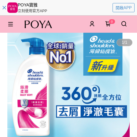
POYA寶雅
開啟APP
立刻使用官方APP
0
1
/
1