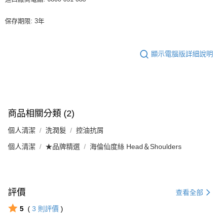
保存期限: 3年
顯示電腦版詳細說明
商品相關分類 (2)
個人清潔
洗潤髮
控油抗屑
個人清潔
★品牌精選
海倫仙度絲 Head＆Shoulders
評價
查看全部
5
(
3
則評價
)