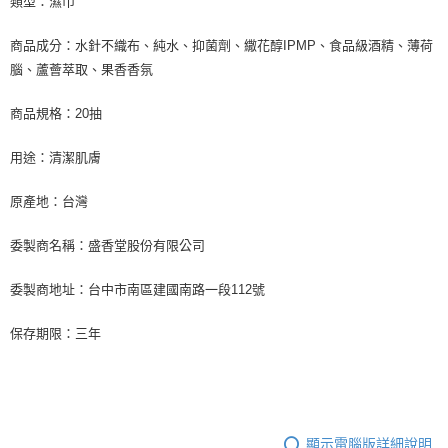
類型：濕巾
商品成分：水針不織布、純水、抑菌劑、繖花醇IPMP、食品級酒精、薄荷
腦、蘆薈萃取、果香香氛
商品規格：20抽
用途：清潔肌膚
原產地：台灣
委製商名稱：盛香堂股份有限公司
委製商地址：台中市南區建國南路一段112號
保存期限：三年
顯示電腦版詳細說明