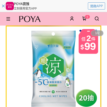
POYA寶雅
開啟APP
立刻使用官方APP
0
1
/
2