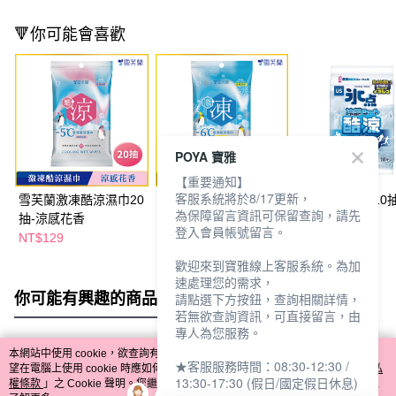
🔻你可能會喜歡
POYA 寶雅
【重要通知】
客服系統將於8/17更新，
雪芙蘭激凍酷涼濕巾20
雪芙蘭激凍酷涼濕巾20
冰點酷涼濕巾10
為保障留言資訊可保留查詢，請先
抽-涼感花香
抽-極凍款
登入會員帳號留言。
NT$129
NT$129
NT$19
NT$29
歡迎來到寶雅線上客服系統。為加
速處理您的需求，
你可能有興趣的商品
全站排行
請點選下方按鈕，查詢相關詳情，
若無欲查詢資訊，可直接留言，由
專人為您服務。
本網站中使用 cookie，欲查詢有關本網站使用 cookie 方式之詳情，及若您不希
★客服服務時間：08:30-12:30 /
熱門標籤
望在電腦上使用 cookie 時應如何變更電腦的 cookie 設定，請參閱本網站「
隱私
13:30-17:30 (假日/國定假日休息)
權條款
」之 Cookie 聲明。您繼續使用本網站即表示您同意本公司得按本網站使