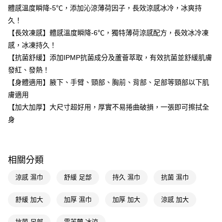
LINE Pay
體感溫度瞬降-5℃，添加沁涼薄荷因子，長效涼感冰冷，冰爽持
久！
Apple Pay
【長效凍感】體感溫度瞬降-6℃，獨特薄荷涼感配方，長效冰冷凍
街口支付
感，冰凍持久！
【抗菌舒緩】添加IPMP抗菌成分及蘆薈萃取，有效抗菌並舒緩肌膚
悠遊付
發紅、發熱！
Google Pay
【身體適用】腋下、手臂、頸部、胸前、背部、足部等頸部以下肌
膚適用
AFTEE先享後付
【加大加厚】大尺寸超好用，厚實不易捲曲破損，一張即可擦拭全
相關說明
身
【關於「AFTEE先享後付」】
即享券
AFTEE先享後付是「在收到商品之後才付款」的支付方式。 讓您購物簡單
便利好安心！
１．簡單：不需註冊會員、不需綁卡、不需儲值。
運送方式
２．便利：只要手機號碼，簡訊認證，即可結帳。
相關分類
３．安心：先確認商品／服務後，再付款。
全家取貨付款
涼感 濕巾
舒緩 足部
持久 濕巾
抗菌 濕巾
每筆NT$65，滿NT$390(含以上)免運費
【「AFTEE先享後付」結帳流程】
１．於結帳方式選擇「AFTEE先享後付」後，將跳轉至「AFTEE先享後付」
舒緩 加大
加厚 濕巾
加厚 加大
涼感 加大
付款後全家取貨
結帳頁面，進行簡訊認證並確認金額後，即可完成結帳。
２．訂單成立數日內，您將收到繳費通知簡訊。
每筆NT$65，滿NT$390(含以上)免運費
３．收到繳費通知簡訊後14天內，點擊此簡訊中的連結，可透過四大超商／
抗菌 足部
雪芙蘭 冰涼