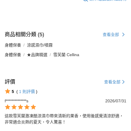
商品相關分類 (5)
查看全部
身體保養
涼感濕巾/噴霧
身體保養
★品牌精選
雪芙蘭 Cellina
評價
查看全部
5
(
1
則評價
)
f**************s
2026/07/31
這款雪芙蘭激凍酷涼濕巾帶來清新的果香，使用後感覺清涼舒適，
非常適合炎熱的夏天，令人驚喜！