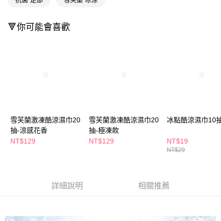
ATM／網路銀行／等多元方式進行付款，方視為交易完成。
萊爾富取貨付款
※ 請注意：結帳手續完成當下不需立刻繳費，但若您需要取消訂單，請聯絡
每筆NT$65，滿NT$490(含以上)免運費
購買商品的店家。未經商家同意取消之訂單仍視為有效，需透過AFTEE先享
🔻你可能會喜歡
後付繳納相關費用。
付款後萊爾富取貨
※ 交易是否成功請以「AFTEE先享後付 」之結帳頁面顯示為準，若有關於
是否繳費成功／繳費後需取消欲退款等相關疑問，請聯繫「AFTEE先享後付
每筆NT$65，滿NT$490(含以上)免運費
客戶支援中心」
https://netprotections.freshdesk.com/support/home
7-11取貨付款
【注意事項】
１．透過由恩沛科技股份有限公司提供之「AFTEE先享後付」服務完成之交
每筆NT$65，滿NT$490(含以上)免運費
易，需依本服務之必要範圍內提供個人資料，並將交易相關給付款項請求債
權轉讓予恩沛科技股份有限公司。
付款後7-11取貨
２．關於個人資料處理事宜，請瀏覽以下網址：
每筆NT$65，滿NT$490(含以上)免運費
雪芙蘭激凍酷涼濕巾20
雪芙蘭激凍酷涼濕巾20
冰點酷涼濕巾10
https://aftee.tw/terms/#terms3
抽-涼感花香
抽-極凍款
３．未成年的使用者請事先徵得法定代理人或監護人之同意方可使用
宅配(本島)
「AFTEE先享後付」，若未經同意申辦者引起之損失，本公司不負相關責
NT$129
NT$129
NT$19
任。
每筆NT$100，滿NT$790(含以上)免運費
NT$29
４．使用「AFTEE先享後付」時，將依據個別帳號之用戶狀況，依本公司即
時審查核予不同之上限額度；若仍有額度不足之情形，本公司將視審查結果
付款後寶雅門市自取(由倉庫統一出貨)
請求用戶進行身份認證。
每筆NT$80，滿NT$290(含以上)免運費
５．嚴禁一人註冊多個帳號或使用他人資訊註冊。若發現惡意使用之情形，
詳細說明
相關推薦
恩沛科技股份有限公司將有權停止該用戶之使用額度並採取法律行動。