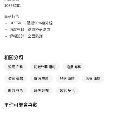
信用卡一次付款
10693261
超商取貨付款
商品特色
LINE Pay
UPF50+，阻擋90%紫外線
涼感布料，透氣舒適防悶
Apple Pay
連帽設計，全面防護
街口支付
悠遊付
相關分類
Google Pay
涼感 布料
防曬外套 連帽
透氣 布料
AFTEE先享後付
相關說明
涼感 連帽
舒適 布料
舒適 連帽
透氣 連帽
【關於「AFTEE先享後付」】
即享券
AFTEE先享後付是「在收到商品之後才付款」的支付方式。 讓您購物簡單
舒適 多色
輕薄 連帽
透氣 多色
便利好安心！
１．簡單：不需註冊會員、不需綁卡、不需儲值。
運送方式
２．便利：只要手機號碼，簡訊認證，即可結帳。
🔻你可能會喜歡
３．安心：先確認商品／服務後，再付款。
全家取貨付款
每筆NT$65，滿NT$390(含以上)免運費
【「AFTEE先享後付」結帳流程】