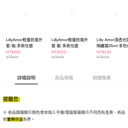
１．於結帳方式選擇「AFTEE先享後付」後，將跳轉至「AFTEE先享後付」
付款後全家取貨
結帳頁面，進行簡訊認證並確認金額後，即可完成結帳。
２．訂單成立數日內，您將收到繳費通知簡訊。
每筆NT$65，滿NT$390(含以上)免運費
３．收到繳費通知簡訊後14天內，點擊此簡訊中的連結，可透過四大超商／
ATM／網路銀行／等多元方式進行付款，方視為交易完成。
萊爾富取貨付款
※ 請注意：結帳手續完成當下不需立刻繳費，但若您需要取消訂單，請聯絡
每筆NT$65，滿NT$490(含以上)免運費
購買商品的店家。未經商家同意取消之訂單仍視為有效，需透過AFTEE先享
後付繳納相關費用。
LillyAmor輕量防風外
LillyAmor輕量防風外
Lilly Amor清透
付款後萊爾富取貨
※ 交易是否成功請以「AFTEE先享後付 」之結帳頁面顯示為準，若有關於
套-咖-多款任選
套-藍-多款任選
隔離霜35ml-多
是否繳費成功／繳費後需取消欲退款等相關疑問，請聯繫「AFTEE先享後付
NT$459
NT$459
NT$199
每筆NT$65，滿NT$490(含以上)免運費
客戶支援中心」
https://netprotections.freshdesk.com/support/home
NT$499
NT$499
NT$239
7-11取貨付款
【注意事項】
１．透過由恩沛科技股份有限公司提供之「AFTEE先享後付」服務完成之交
每筆NT$65，滿NT$490(含以上)免運費
易，需依本服務之必要範圍內提供個人資料，並將交易相關給付款項請求債
詳細說明
商品規格
相關推薦
權轉讓予恩沛科技股份有限公司。
付款後7-11取貨
２．關於個人資料處理事宜，請瀏覽以下網址：
每筆NT$65，滿NT$490(含以上)免運費
https://aftee.tw/terms/#terms3
３．未成年的使用者請事先徵得法定代理人或監護人之同意方可使用
提醒您:
宅配(本島)
「AFTEE先享後付」，若未經同意申辦者引起之損失，本公司不負相關責
任。
每筆NT$100，滿NT$790(含以上)免運費
４．使用「AFTEE先享後付」時，將依據個別帳號之用戶狀況，依本公司即
※ 商品圖檔顯示顏色會依個人手機/電腦螢幕顯示不同而有差異，商品
時審查核予不同之上限額度；若仍有額度不足之情形，本公司將視審查結果
付款後寶雅門市自取(由倉庫統一出貨)
依
為準。
實際供貨
請求用戶進行身份認證。
每筆NT$80，滿NT$290(含以上)免運費
５．嚴禁一人註冊多個帳號或使用他人資訊註冊。若發現惡意使用之情形，