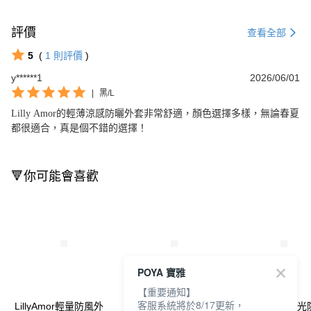
評價
查看全部
5
(
1
則評價
)
y******1
2026/06/01
|
黑/L
Lilly Amor的輕薄涼感防曬外套非常舒適，顏色選擇多樣，無論春夏
都很適合，真是個不錯的選擇！
🔻你可能會喜歡
POYA 寶雅
【重要通知】
客服系統將於8/17更新，
LillyAmor輕量防風外
LillyAmor輕量防風外
Lilly Amor清透