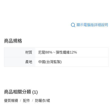
顯示電腦版詳細說明
商品規格
材質
尼龍88%、彈性纖維12%
產地
中國(台灣監製)
商品相關分類 (1)
優質帽襪
配件
防曬衣/裙