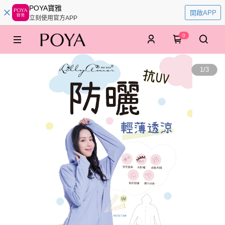
POYA寶雅
開啟APP
立刻使用官方APP
0
1
/
3