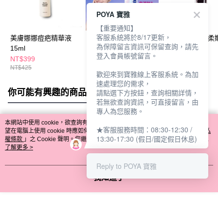
POYA 寶雅
【重要通知】
客服系統將於8/17更新，
美膚娜娜痘疤精華液
妮維雅安溯齡™肌活精
GLAD2GLOW柔
為保障留言資訊可保留查詢，請先
15ml
華15ml
膚精華15ml
登入會員帳號留言。
NT$399
NT$599
NT$259
NT$425
NT$750
NT$299
歡迎來到寶雅線上客服系統。為加
速處理您的需求，
你可能有興趣的商品
全站排行
請點選下方按鈕，查詢相關詳情，
若無欲查詢資訊，可直接留言，由
專人為您服務。
本網站中使用 cookie，欲查詢有關本網站使用 cookie 方式之詳情，及若您不希
★客服服務時間：08:30-12:30 /
熱門標籤
望在電腦上使用 cookie 時應如何變更電腦的 cookie 設定，請參閱本網站「
隱私
13:30-17:30 (假日/國定假日休息)
權條款
」之 Cookie 聲明。您繼續使用本網站即表示您同意本公司得按本網站使
用條款之 Cookie 聲明使用 cookie。
了解更多 >
Reply to POYA 寶雅
我知道了