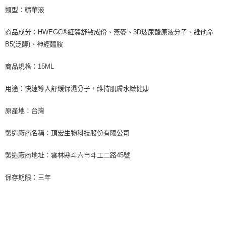
類型：精華液
商品成分：HWEGC®紅藻舒敏成份、燕麥、3D玻尿酸原液分子、維他命
B5(泛醇)、神經醯胺
商品規格：15ML
用途：快速導入舒緩保濕分子，維持肌膚水嫩健康
原產地：台灣
製造廠商名稱：頂宏生物科技股份有限公司
製造廠商地址：雲林縣斗六市斗工二路45號
保存期限：三年