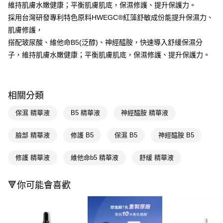
LINE Pay
維持肌膚水嫩健康；平衡肌膚肌底，保濕修護、提升保護力。
採用台灣研發專利特色原料HWEGC®紅藻舒敏成份能提升保濕力、
Apple Pay
肌膚修護，
街口支付
搭配玻尿酸、維他命B5(泛醇)、神經醯胺，快速導入舒緩保濕分
子，維持肌膚水嫩健康；平衡肌膚肌底，保濕修護、提升保護力。
悠遊付
Google Pay
AFTEE先享後付
相關分類
相關說明
保濕 精華液
B5 精華液
神經醯胺 精華液
【關於「AFTEE先享後付」】
即享券
AFTEE先享後付是「在收到商品之後才付款」的支付方式。 讓您購物簡單
臉部 精華液
修護 B5
保濕 B5
神經醯胺 B5
便利好安心！
１．簡單：不需註冊會員、不需綁卡、不需儲值。
運送方式
２．便利：只要手機號碼，簡訊認證，即可結帳。
修護 精華液
維他命b5 精華液
舒緩 精華液
３．安心：先確認商品／服務後，再付款。
全家取貨付款
每筆NT$65，滿NT$390(含以上)免運費
【「AFTEE先享後付」結帳流程】
🔻你可能會喜歡
１．於結帳方式選擇「AFTEE先享後付」後，將跳轉至「AFTEE先享後付」
付款後全家取貨
結帳頁面，進行簡訊認證並確認金額後，即可完成結帳。
２．訂單成立數日內，您將收到繳費通知簡訊。
每筆NT$65，滿NT$390(含以上)免運費
３．收到繳費通知簡訊後14天內，點擊此簡訊中的連結，可透過四大超商／