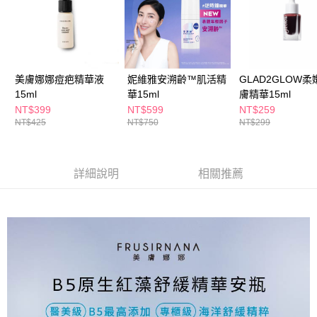
ATM／網路銀行／等多元方式進行付款，方視為交易完成。
萊爾富取貨付款
※ 請注意：結帳手續完成當下不需立刻繳費，但若您需要取消訂單，請聯絡
每筆NT$65，滿NT$490(含以上)免運費
購買商品的店家。未經商家同意取消之訂單仍視為有效，需透過AFTEE先享
後付繳納相關費用。
付款後萊爾富取貨
※ 交易是否成功請以「AFTEE先享後付 」之結帳頁面顯示為準，若有關於
是否繳費成功／繳費後需取消欲退款等相關疑問，請聯繫「AFTEE先享後付
每筆NT$65，滿NT$490(含以上)免運費
美膚娜娜痘疤精華液
妮維雅安溯齡™肌活精
GLAD2GLOW柔
客戶支援中心」
https://netprotections.freshdesk.com/support/home
15ml
華15ml
膚精華15ml
7-11取貨付款
【注意事項】
NT$399
NT$599
NT$259
１．透過由恩沛科技股份有限公司提供之「AFTEE先享後付」服務完成之交
每筆NT$65，滿NT$490(含以上)免運費
NT$425
NT$750
NT$299
易，需依本服務之必要範圍內提供個人資料，並將交易相關給付款項請求債
權轉讓予恩沛科技股份有限公司。
付款後7-11取貨
２．關於個人資料處理事宜，請瀏覽以下網址：
每筆NT$65，滿NT$490(含以上)免運費
https://aftee.tw/terms/#terms3
詳細說明
相關推薦
３．未成年的使用者請事先徵得法定代理人或監護人之同意方可使用
宅配(本島)
「AFTEE先享後付」，若未經同意申辦者引起之損失，本公司不負相關責
任。
每筆NT$100，滿NT$790(含以上)免運費
４．使用「AFTEE先享後付」時，將依據個別帳號之用戶狀況，依本公司即
時審查核予不同之上限額度；若仍有額度不足之情形，本公司將視審查結果
付款後寶雅門市自取(由倉庫統一出貨)
請求用戶進行身份認證。
每筆NT$80，滿NT$290(含以上)免運費
５．嚴禁一人註冊多個帳號或使用他人資訊註冊。若發現惡意使用之情形，
恩沛科技股份有限公司將有權停止該用戶之使用額度並採取法律行動。