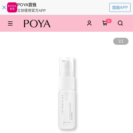
POYA寶雅
開啟APP
立刻使用官方APP
0
1
/
1